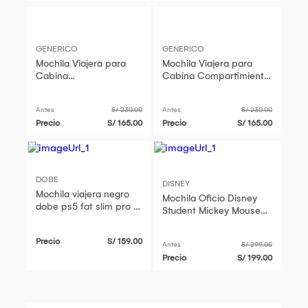
GENERICO
GENERICO
Mochila Viajera para
Mochila Viajera para
Cabina
Cabina Compartimiento
Compartimiento
Laptop Verde Dark
Laptop Verde Agua
Antes
S/ 230.00
Antes
S/ 230.00
Precio
S/ 165.00
Precio
S/ 165.00
DOBE
DISNEY
Mochila viajera negro
Mochila Oficio Disney
dobe ps5 fat slim pro y
Student Mickey Mouse
xbox s y x
Gris Viajera Multiples
Compartimientos
Precio
S/ 159.00
Antes
S/ 299.00
Precio
S/ 199.00