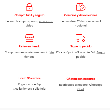
Compra fácil y seguro
Cambios y devoluciones
En solo 6 simples pasos,
ve nuestro
En nuestras 26 tiendas a nivel
video
nacional
Retiro en tienda
Sigue tu pedido
Compra online y retira en tienda.
Ver
Fácil y rápido sólo con tu DNI.
Seguir
tiendas
pedido
Hasta 36 cuotas
Chatea con nosotros
Pagando con Sip
Escríbenos a nuestro
Whatsapp
¿No la tienes?
Solicítala
Chat