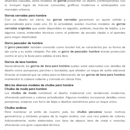
atuendos casuales, estos modelos de
gorras
presentan un diseño contemporáneo. Eso
sí, incluyen logos de marcas conocidas, gráficos modernos o estampados con
mensajes urbanos.
Gorras cerradas para hombre
Con un diseño sin cierre, las
gorras cerradas
garantizan un ajuste ceñido y
personalizado para cada uno. En la actualidad, existen muchos modelos de
gorras
cerradas originales
que están disponibles en algodón, poliéster, mezclas de tejidos, y en
algunos casos, materiales técnicos como el poliéster de secado rápido o el spandex
para mayor elasticidad.
Gorro pescador de hombre
El
gorro pescador
también conocido como bucket hat, se caracteriza por su forma de
ala corta y su estilo relajado. Por ello, el
gorro de pescador hombre
brinda protección
contra el sol y la lluvia para salidas al aire libre.
Gorros de lana hombre
Generalmente, los
gorros de lana para hombre
suelen estar adornados con detalles de
diseño como pompones, parches o bordados, que añaden un toque de estilo adicional.
Gracias al material que se utiliza para la fabricación de las
gorras de lana para hombre
,
mantendrá tu cabeza caliente y cómoda en climas fríos.
Mira los diversos modelos de chullos para hombre
Chullos de moda para hombre
Los
chullos de moda
combinan el diseño tradicional con tendencias modernas,
ofreciendo patrones y colores actualizados. Algunos modelos incorporan detalles como
pompones, orejeras con forro de felpa o diseños asimétricos para un toque único.
Chullos andinos
Para mantener el estilo de nuestro país, los
chullos peruanos
lucen motivos
geométricos y símbolos propios de la región andina, con una rica paleta de colores.
Adicionalmente, están elaborados con lana de alpaca, lana de oveja o mezclas,
ofreciendo una gran capacidad térmica.