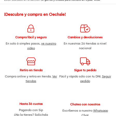
¡Descubre y compra en Oechsle!
Compra fácil y seguro
Cambios y devoluciones
En solo 6 simples pasos,
ve nuestro
En nuestras 26 tiendas a nivel
video
nacional
Retiro en tienda
Sigue tu pedido
Compra online y retira en tienda.
Ver
Fácil y rápido sólo con tu DNI.
Seguir
tiendas
pedido
Hasta 36 cuotas
Chatea con nosotros
Pagando con Sip
Escríbenos a nuestro
Whatsapp
¿No la tienes?
Solicítala
Chat