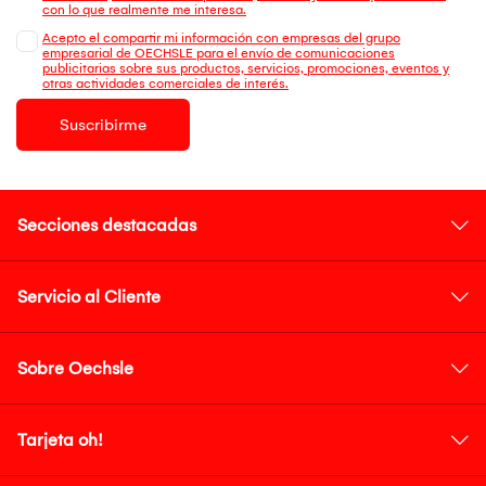
con lo que realmente me interesa.
Acepto el compartir mi información con empresas del grupo
empresarial de OECHSLE para el envío de comunicaciones
publicitarias sobre sus productos, servicios, promociones, eventos y
otras actividades comerciales de interés.
Suscribirme
Secciones destacadas
Servicio al Cliente
Sobre Oechsle
Tarjeta oh!