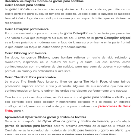
Descubre las mejores marcas de gorras para hombres
Gorra Lacoste para hombre
La
gorra Lacoste
cuenta con cierres ajustables en la parte posterior, permitiendo un
ajuste perfecto para cualquier tamaño de cabeza. Debido a que la mayoría de modelos
lleva el icónico logo de cocodrilo, sobresalen por su toque distintivo que es fácilmente
reconocible.
Gorra Caterpillar para hombre
Para una caminata o para un paseo, la
gorra Caterpillar
será perfecta por presentar
una visera curva que protegerá tus ojos del sol. El estilo de la
gorra Caterpillar original
es a la vez práctica y moderna, con el logo de la marca prominente en la parte frontal,
lo que añade un toque de autenticidad y reconocimiento.
Gorra Billabong para hombre
Sin duda, las
gorras Billabong para hombre
reflejan un estilo de vida relajado y
aventurero, inspiradas en la cultura del surf y el skate. Por ese motivo, están
confeccionadas con materiales de alta calidad, para que sean duraderas y cómodas
para el uso diario y las actividades al aire libre.
Gorro The North Face para hombre
La marca The North Face lanzó su línea de
gorra The North Face
, el cual brinda
protección superior contra el frío y el viento. Algunos de sus modelos que han sido
confeccionados en lana, te cubren las orejas y se ajustan perfectamente a tu cabeza.
Con tantas opciones disponibles, es fácil encontrar el
gorro para hombre
o
chullo
que
sea perfecto para cada ocasión y mantenerte abrigado y a la moda. En nuestro
catálogo virtual, tenemos modelos de gorras para hombres con
promociones de Black
Friday
para ti.
Aprovecha el Cyber Wow de gorras y chullos de hombre
Durante la campaña del
Cyber Wow de gorras y chullos de hombre
, podrás elegir
gorros de invierno para hombre
para tu próxima aventura en el mundo. A través de
Oechsle, verás la variedad de modelos de
chullo para hombre
o
gorro en oferta
que
están ubicados en la sección de
gorros y chullos para hombre en Cyber Wow
.