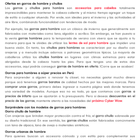
Ofertas en gorros de hombre y chullos
Los
gorros
y
chullos para hombre
son
accesorios para cabellos
totalmente
imprescindibles para mantener la cabeza caliente y al mismo tiempo agregar un toque
de estilo a cualquier atuendo. Por ende, son ideales para el invierno y las actividades al
aire libre, combinando funcionalidad con tendencias de moda.
Por ejemplo, las
gorras para hombre
son un clásico de invierno que generalmente son
fabricados con materiales como lana, algodón o acrílico. Sin embargo, se han puesto a
la venta
gorras hombres
para la temporada de verano con visera que se ajusta a tu
manera para que te olvides de utilizar los
lentes de sol para hombre
que impiden una
buena visión. En tanto, los
chullos para hombres
se caracterizan por su diseño con
orejeras y a menudo incluye adornos o patrones geométricos típicos. La mayoría de
caballeros utiliza los
chullos hombre
en lugares con climas extremos para estar
abrigados desde la cabeza hasta los pies. Para que tengas uno de estos dos
accesorios, aquí podrás conseguir
gorras de hombre en oferta
. ¡Corre que se acaban!
Gorras para hombres a súper precios en Perú
Para sorprender a alguien o renovar tu closet, no necesitas gastar mucho dinero
porque acá tenemos
gorros baratos
de calidad hechos por las mejores marcas. Para
comprar unos gorros
, primero debes ingresar a nuestra página web donde tenemos
una variedad de modelos. Aunque eso no es todo, ya que contamos con
gorras a
precios de infarto
que se ajustarán a tu presupuesto. Pero si deseas
descuentos en el
precio de las gorras
, mantente atento a las novedades del
próximo Cyber Wow
.
Sorpréndete con los modelos de gorros para hombres
Gorro chullo de hombre
Con orejeras que brindan mayor protección contra el frío, el
gorro chullo
sobresale por
su diseño tradicional. En ese sentido, las
gorras chullos
están fabricadas comúnmente
con lana de alpaca, lana de oveja o materiales sintéticos.
Gorras urbanas de hombre
Para quienes buscan un accesorio cómodo y con estilo para complementar sus