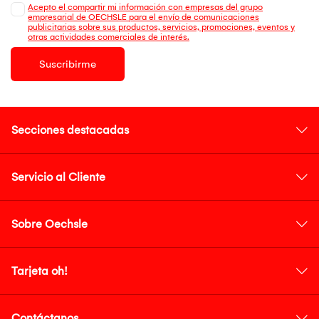
Acepto el compartir mi información con empresas del grupo
empresarial de OECHSLE para el envío de comunicaciones
publicitarias sobre sus productos, servicios, promociones, eventos y
otras actividades comerciales de interés.
Suscribirme
Secciones destacadas
Servicio al Cliente
Sobre Oechsle
Tarjeta oh!
Contáctanos