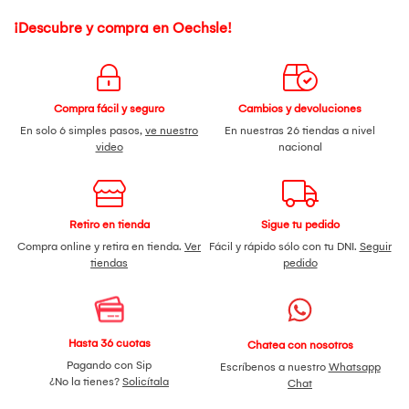
¡Descubre y compra en Oechsle!
Compra fácil y seguro
Cambios y devoluciones
En solo 6 simples pasos,
ve nuestro
En nuestras 26 tiendas a nivel
video
nacional
Retiro en tienda
Sigue tu pedido
Compra online y retira en tienda.
Ver
Fácil y rápido sólo con tu DNI.
Seguir
tiendas
pedido
Hasta 36 cuotas
Chatea con nosotros
Pagando con Sip
Escríbenos a nuestro
Whatsapp
¿No la tienes?
Solicítala
Chat