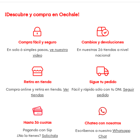
¡Descubre y compra en Oechsle!
Compra fácil y seguro
Cambios y devoluciones
En solo 6 simples pasos,
ve nuestro
En nuestras 26 tiendas a nivel
video
nacional
Retiro en tienda
Sigue tu pedido
Compra online y retira en tienda.
Ver
Fácil y rápido sólo con tu DNI.
Seguir
tiendas
pedido
Hasta 36 cuotas
Chatea con nosotros
Pagando con Sip
Escríbenos a nuestro
Whatsapp
¿No la tienes?
Solicítala
Chat