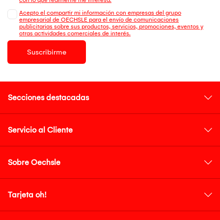
Acepto el compartir mi información con empresas del grupo
empresarial de OECHSLE para el envío de comunicaciones
publicitarias sobre sus productos, servicios, promociones, eventos y
otras actividades comerciales de interés.
Suscribirme
Secciones destacadas
Servicio al Cliente
Sobre Oechsle
Tarjeta oh!