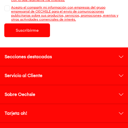
Acepto el compartir mi información con empresas del grupo
empresarial de OECHSLE para el envío de comunicaciones
publicitarias sobre sus productos, servicios, promociones, eventos y
otras actividades comerciales de interés.
Suscribirme
Secciones destacadas
Servicio al Cliente
Sobre Oechsle
Tarjeta oh!