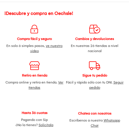
¡Descubre y compra en Oechsle!
Compra fácil y seguro
Cambios y devoluciones
En solo 6 simples pasos,
ve nuestro
En nuestras 26 tiendas a nivel
video
nacional
Retiro en tienda
Sigue tu pedido
Compra online y retira en tienda.
Ver
Fácil y rápido sólo con tu DNI.
Seguir
tiendas
pedido
Hasta 36 cuotas
Chatea con nosotros
Pagando con Sip
Escríbenos a nuestro
Whatsapp
¿No la tienes?
Solicítala
Chat