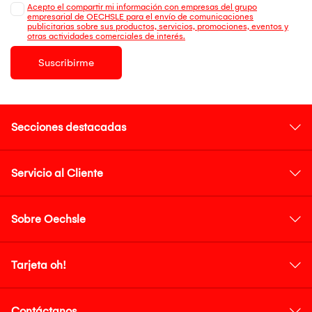
Acepto el compartir mi información con empresas del grupo
empresarial de OECHSLE para el envío de comunicaciones
publicitarias sobre sus productos, servicios, promociones, eventos y
otras actividades comerciales de interés.
Suscribirme
Secciones destacadas
Servicio al Cliente
Sobre Oechsle
Tarjeta oh!
Contáctanos