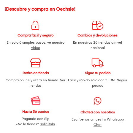
¡Descubre y compra en Oechsle!
Compra fácil y seguro
Cambios y devoluciones
En solo 6 simples pasos,
ve nuestro
En nuestras 26 tiendas a nivel
video
nacional
Retiro en tienda
Sigue tu pedido
Compra online y retira en tienda.
Ver
Fácil y rápido sólo con tu DNI.
Seguir
tiendas
pedido
Hasta 36 cuotas
Chatea con nosotros
Pagando con Sip
Escríbenos a nuestro
Whatsapp
¿No la tienes?
Solicítala
Chat