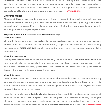
un
Malbec de vino tinto
con un color profundo y oscuro. Aunque eso no es todo, ya que
sus taninos suaves y redondos, y su acidez moderada lo hace muy accesible y
agradable de beber. El vino tinto Malbec tiene un súper precio en nuestra plataforma
digital, lo cual te alcanzará para complementarlo con un
Champagne
.
Vino tinto Merlot
El sabor del
Merlot de vino tinto
a menudo incluye notas de frutos rojos como la cereza,
la frambuesa y la ciruela, junto con toques de chocolate, hierbas y, en algunos casos,
un sutil matiz de roble. Por otro lado, el vino tinto Merlot tiene un impresionante precio
que no puedes dejar pasar por nada.
Sorpréndete con los diversos sabores del vino rojo
Vino tinto dulce
El vino tinto es dulce por sus notas de frutas maduras como higos, ciruelas, pasas y
moras, junto con toques de caramelo, miel y especias. Gracias a su sabor rico y
azucarado, el
mejor vino rojo
puede acompañarse con postres, quesos azules y platos
de chocolate.
Vino tinto semiseco
Una opción intermedia entre los vinos secos y los dulces es el
vino tinto semi seco
con
un contenido de azúcar residual que proporciona una ligera dulzura sin ser demasiado
dominante. Adicionalmente, presentan una variedad de notas de sabor, incluyendo
frutos rojos, cerezas, bayas y especias suaves.
Vino tinto seco
Para momentos de reflexión y celebración, el
vino seco tinto
es un tipo más común y
se caracteriza por su baja cantidad de azúcar residual, lo que le confiere un perfil de
sabor más austero y estructurado. A menudo, poseen notas de frutas negras, ciruelas,
moras, tabaco, cuero y especias.
No cabe duda de que la
botella de vino tinto
combina tradición, sofisticación y placer. Si
quieres elegir entre los mejores vinos tintos para una comida especial, un regalo
elegante o simplemente para disfrutarlo en una tarde tranquila, ingresa a nuestro
catálogo online. Allí, te sorprenderás con la
venta vino tinto
que viene con
rebajas Black