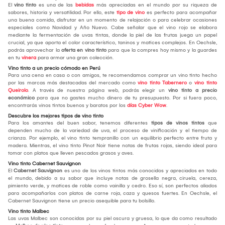
El
vino tinto
es una de las
bebidas
más apreciadas en el mundo por su riqueza de
sabores, historia y versatilidad. Por ello, este
tipo de vino
es perfecto para acompañar
una buena comida, disfrutar en un momento de relajación o para celebrar ocasiones
especiales como Navidad y Año Nuevo. Cabe señalar que el vino rojo se elabora
mediante la fermentación de uvas tintas, donde la piel de las frutas juega un papel
crucial, ya que aporta el color característico, taninos y matices complejos. En Oechsle,
podrás aprovechar la
oferta en vino tinto
para que la compres hoy mismo y la guardes
en tu
vinera
para armar una gran colección.
Vino tinto a un precio cómodo en Perú
Para una cena en casa o con amigos, te recomendamos comprar un vino tinto hecho
por las marcas más destacadas del mercado como
vino tinto Tabernero
o
vino tinto
Queirolo
. A través de nuestra página web, podrás elegir un
vino tinto a precio
económico
para que no gastes mucho dinero de tu presupuesto. Por si fuera poco,
encontrarás vinos tintos buenos y baratos por los
días Cyber Wow
.
Descubre los mejores tipos de vino tinto
Para los amantes del buen sabor, tenemos diferentes
tipos de vinos tintos
que
dependen mucho de la variedad de uva, el proceso de vinificación y el tiempo de
crianza. Por ejemplo, el vino tinto tempranillo con un equilibrio perfecto entre fruta y
madera. Mientras, el vino tinto Pinot Noir tiene notas de frutas rojas, siendo ideal para
tomar con platos que lleven pescados grasos y aves.
Vino tinto Cabernet Sauvignon
El
Cabernet Sauvignon
es uno de los vinos tintos más conocidos y apreciados en todo
el mundo, debido a su sabor que incluye notas de grosella negra, ciruela, cereza,
pimiento verde, y matices de roble como vainilla y cedro. Eso sí, son perfectos aliados
para acompañarlos con platos de carne roja, caza y quesos fuertes. En Oechsle, el
Cabernet Sauvignon tiene un precio asequible para tu bolsillo.
Vino tinto Malbec
Las uvas Malbec son conocidas por su piel oscura y gruesa, lo que da como resultado