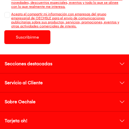
novedades, descuentos especiales, eventos y todo lo que se alinee
con lo que realmente me interesa.
Acepto el compartir mi información con empresas del grupo
empresarial de OECHSLE para el envío de comunicaciones
publicitarias sobre sus productos, servicios, promociones, eventos y
otras actividades comerciales de interés.
Suscribirme
Secciones destacadas
Servicio al Cliente
Sobre Oechsle
Tarjeta oh!