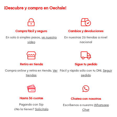
¡Descubre y compra en Oechsle!
Compra fácil y seguro
Cambios y devoluciones
En solo 6 simples pasos,
ve nuestro
En nuestras 26 tiendas a nivel
video
nacional
Retiro en tienda
Sigue tu pedido
Compra online y retira en tienda.
Ver
Fácil y rápido sólo con tu DNI.
Seguir
tiendas
pedido
Hasta 36 cuotas
Chatea con nosotros
Pagando con Sip
Escríbenos a nuestro
Whatsapp
¿No la tienes?
Solicítala
Chat