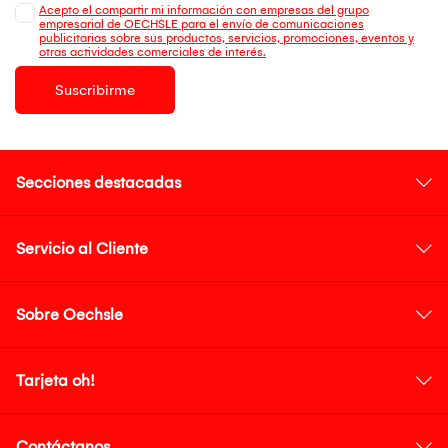
Acepto el compartir mi información con empresas del grupo
empresarial de OECHSLE para el envío de comunicaciones
publicitarias sobre sus productos, servicios, promociones, eventos y
otras actividades comerciales de interés.
Suscribirme
Secciones destacadas
Servicio al Cliente
Sobre Oechsle
Tarjeta oh!
Contáctanos