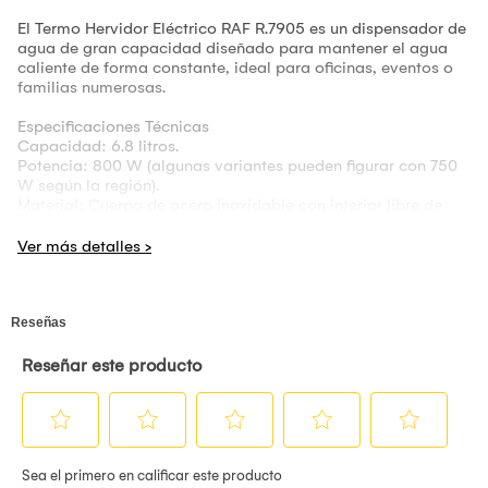
El Termo Hervidor Eléctrico RAF R.7905 es un dispensador de
agua de gran capacidad diseñado para mantener el agua
caliente de forma constante, ideal para oficinas, eventos o
familias numerosas.
Especificaciones Técnicas
Capacidad: 6.8 litros.
Potencia: 800 W (algunas variantes pueden figurar con 750
W según la región).
Material: Cuerpo de acero inoxidable con interior libre de
BPA.
Voltaje: Funciona con 220-240V ~ 50/60Hz.
Funciones Principales
Dispensador de 3 vías: Permite servir agua mediante una
bomba eléctrica, un interruptor de taza o una bomba de aire
manual (útil si no hay energía).
Control de Temperatura: Incluye función de rehervido y
modo para mantener caliente el agua automáticamente.
Seguridad: Cuenta con apagado automático al hervir,
protección contra funcionamiento en seco (sin agua) y
seguro para niños en los botones de dispensado.
Visibilidad: Posee un indicador de nivel de agua externo y
luz LED que se ilumina durante el funcionamiento.