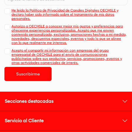
He leído la Política de Privacidad de Canales Digitales OECHSLE y
declaro haber sido informado sobre el tratamiento de mis datos
personales.
Autorizo a OECHSLE a conocer mejor mis gustos y preferencias para
ofrecerme experiencias personalizadas. Acepto que me envien
contenido personalizado, exclusivo, promociones hechas a mi medida,
novedades, descuentos especiales, eventos y todo lo que se alinee
con lo que realmente me interesa.
Acepto el compartir mi información con empresas del grupo
empresarial de OECHSLE para el envío de comunicaciones
publicitarias sobre sus productos, servicios, promociones, eventos y
otras actividades comerciales de interés.
Suscribirme
Secciones destacadas
Servicio al Cliente