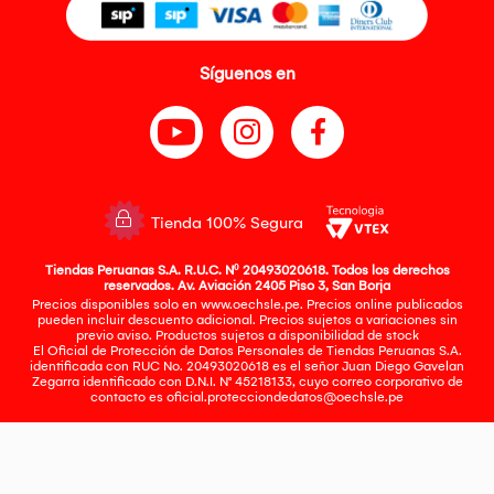
Síguenos en
Tienda 100% Segura
Tiendas Peruanas S.A. R.U.C. Nº 20493020618. Todos los derechos
reservados. Av. Aviación 2405 Piso 3, San Borja
Precios disponibles solo en www.oechsle.pe. Precios online publicados
pueden incluir descuento adicional. Precios sujetos a variaciones sin
previo aviso. Productos sujetos a disponibilidad de stock
El Oficial de Protección de Datos Personales de Tiendas Peruanas S.A.
identificada con RUC No. 20493020618 es el señor Juan Diego Gavelan
Zegarra identificado con D.N.I. N° 45218133, cuyo correo corporativo de
contacto es
oficial.protecciondedatos@oechsle.pe