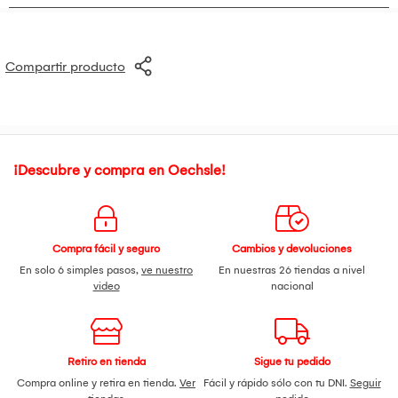
Diseño y Comodidad
Base Giratoria:
Su base de 360° facilita el acceso desde
cualquier ángulo.
Compartir producto
Tapa con Bloqueo:
Diseñada para prevenir derrames
accidentales.
Dimensiones:
Aproximadamente 41 cm de alto por 23 cm de
ancho.
¡Descubre y compra en Oechsle!
Compra fácil y seguro
Cambios y devoluciones
En solo 6 simples pasos,
ve nuestro
En nuestras 26 tiendas a nivel
video
nacional
Retiro en tienda
Sigue tu pedido
Compra online y retira en tienda.
Ver
Fácil y rápido sólo con tu DNI.
Seguir