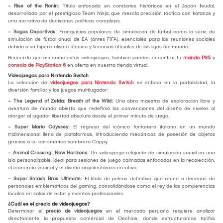
- Rise of the Ronin:
Título enfocado en combates históricos en el Japón feudal,
desarrollado por el prestigioso Team Ninja, que mezcla precisión táctica con katanas y
una narrativa de decisiones políticas complejas.
- Sagas Deportivas:
Franquicias populares de simulación de fútbol como la serie de
simulación de fútbol anual de EA (antes FIFA), esenciales para las reuniones sociales
debido a su hiperrealismo técnico y licencias oficiales de las ligas del mundo.
Recuerda que así como estos videojuegos, también puedes encontrar tu
mando PS5
y
consola de PlayStation 5
en oferta en nuestra tienda virtual.
Videojuegos para Nintendo Switch
La selección de
videojuegos para Nintendo Switch
se enfoca en la portabilidad, la
diversión familiar y los juegos multijugador:
- The Legend of Zelda: Breath of the Wild:
Una obra maestra de exploración libre y
aventura de mundo abierto que redefinió las convenciones del diseño de niveles al
otorgar al jugador libertad absoluta desde el primer minuto de juego.
- Super Mario Odyssey:
El regreso del icónico fontanero italiano en un mundo
tridimensional lleno de plataformas, introduciendo mecánicas de posesión de objetos
gracias a su carismático sombrero Cappy.
- Animal Crossing: New Horizons:
Un videojuego relajante de simulación social en una
isla personalizable, ideal para sesiones de juego calmadas enfocadas en la recolección,
el comercio vecinal y el diseño arquitectónico creativo.
- Super Smash Bros. Ultimate:
El título de peleas definitivo que reúne a decenas de
personajes emblemáticos del gaming, consolidándose como el rey de las competencias
locales en salas de estar y eventos profesionales.
¿Cuál es el precio de videojuegos?
Determinar el
precio de videojuegos
en el mercado peruano requiere analizar
directamente la propuesta comercial de Oechsle, donde estructuramos tarifas