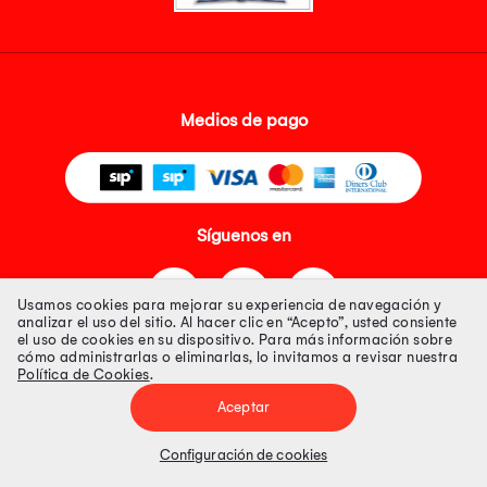
Medios de pago
Síguenos en
Usamos cookies para mejorar su experiencia de navegación y
analizar el uso del sitio. Al hacer clic en “Acepto”, usted consiente
el uso de cookies en su dispositivo. Para más información sobre
cómo administrarlas o eliminarlas, lo invitamos a revisar nuestra
Política de Cookies
.
Tienda 100% Segura
Aceptar
Tiendas Peruanas S.A. R.U.C. Nº 20493020618. Todos los derechos
reservados. Av. Aviación 2405 Piso 3, San Borja
Configuración de cookies
Precios disponibles solo en www.oechsle.pe. Precios online publicados
pueden incluir descuento adicional. Precios sujetos a variaciones sin