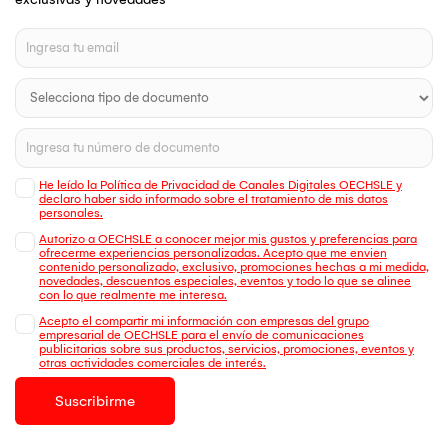
He leído la Política de Privacidad de Canales Digitales OECHSLE y
declaro haber sido informado sobre el tratamiento de mis datos
personales.
Autorizo a OECHSLE a conocer mejor mis gustos y preferencias para
ofrecerme experiencias personalizadas. Acepto que me envien
contenido personalizado, exclusivo, promociones hechas a mi medida,
novedades, descuentos especiales, eventos y todo lo que se alinee
con lo que realmente me interesa.
Acepto el compartir mi información con empresas del grupo
empresarial de OECHSLE para el envío de comunicaciones
publicitarias sobre sus productos, servicios, promociones, eventos y
otras actividades comerciales de interés.
Suscribirme