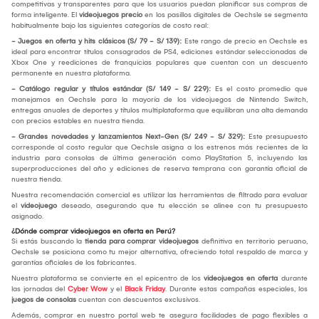
competitivas y transparentes para que los usuarios puedan planificar sus compras de
forma inteligente. El
videojuegos precio
en los pasillos digitales de Oechsle se segmenta
habitualmente bajo las siguientes categorías de costo real:
- Juegos en oferta y hits clásicos (S/ 79 - S/ 139):
Este rango de precio en Oechsle es
ideal para encontrar títulos consagrados de PS4, ediciones estándar seleccionadas de
Xbox One y reediciones de franquicias populares que cuentan con un descuento
permanente en nuestra plataforma.
- Catálogo regular y títulos estándar (S/ 149 - S/ 229):
Es el costo promedio que
manejamos en Oechsle para la mayoría de los videojuegos de Nintendo Switch,
entregas anuales de deportes y títulos multiplataforma que equilibran una alta demanda
con precios estables en nuestra tienda.
- Grandes novedades y lanzamientos Next-Gen (S/ 249 - S/ 329):
Este presupuesto
corresponde al costo regular que Oechsle asigna a los estrenos más recientes de la
industria para consolas de última generación como PlayStation 5, incluyendo las
superproducciones del año y ediciones de reserva temprana con garantía oficial de
nuestra tienda.
Nuestra recomendación comercial es utilizar las herramientas de filtrado para evaluar
el
videojuego
deseado, asegurando que tu elección se alinee con tu presupuesto
asignado.
¿Dónde comprar videojuegos en oferta en Perú?
Si estás buscando la
tienda para comprar videojuegos
definitiva en territorio peruano,
Oechsle se posiciona como tu mejor alternativa, ofreciendo total respaldo de marca y
garantías oficiales de los fabricantes.
Nuestra plataforma se convierte en el epicentro de los
videojuegos en oferta
durante
las jornadas del
Cyber Wow
y el
Black Friday
. Durante estas campañas especiales, los
juegos de consolas
cuentan con descuentos exclusivos.
Además, comprar en nuestro portal web te asegura facilidades de pago flexibles a