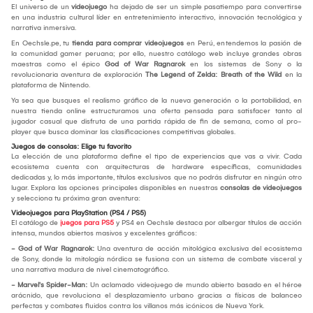
El universo de un
videojuego
ha dejado de ser un simple pasatiempo para convertirse
en una industria cultural líder en entretenimiento interactivo, innovación tecnológica y
narrativa inmersiva.
En Oechsle.pe, tu
tienda para comprar videojuegos
en Perú, entendemos la pasión de
la comunidad gamer peruana; por ello, nuestro catálogo web incluye grandes obras
maestras como el épico
God of War Ragnarok
en los sistemas de Sony o la
revolucionaria aventura de exploración
The Legend of Zelda: Breath of the Wild
en la
plataforma de Nintendo.
Ya sea que busques el realismo gráfico de la nueva generación o la portabilidad, en
nuestra tienda online estructuramos una oferta pensada para satisfacer tanto al
jugador casual que disfruta de una partida rápida de fin de semana, como al pro-
player que busca dominar las clasificaciones competitivas globales.
Juegos de consolas: Elige tu favorito
La elección de una plataforma define el tipo de experiencias que vas a vivir. Cada
ecosistema cuenta con arquitecturas de hardware específicas, comunidades
dedicadas y, lo más importante, títulos exclusivos que no podrás disfrutar en ningún otro
lugar. Explora las opciones principales disponibles en nuestras
consolas de videojuegos
y selecciona tu próxima gran aventura:
Videojuegos para PlayStation (PS4 / PS5)
El catálogo de
juegos para PS5
y PS4 en Oechsle destaca por albergar títulos de acción
intensa, mundos abiertos masivos y excelentes gráficos:
- God of War Ragnarok:
Una aventura de acción mitológica exclusiva del ecosistema
de Sony, donde la mitología nórdica se fusiona con un sistema de combate visceral y
una narrativa madura de nivel cinematográfico.
- Marvel's Spider-Man:
Un aclamado videojuego de mundo abierto basado en el héroe
arácnido, que revoluciona el desplazamiento urbano gracias a físicas de balanceo
perfectas y combates fluidos contra los villanos más icónicos de Nueva York.