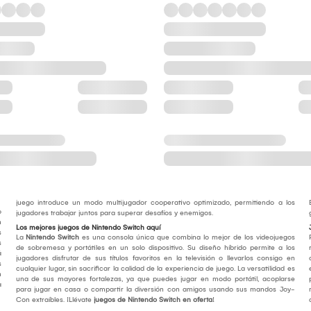
juego introduce un modo multijugador cooperativo optimizado, permitiendo a los
o
jugadores trabajar juntos para superar desafíos y enemigos.
n
Los mejores juegos de Nintendo Switch aquí
s
La
Nintendo Switch
es una consola única que combina lo mejor de los videojuegos
s
de sobremesa y portátiles en un solo dispositivo. Su diseño híbrido permite a los
á
jugadores disfrutar de sus títulos favoritos en la televisión o llevarlos consigo en
s
cualquier lugar, sin sacrificar la calidad de la experiencia de juego. La versatilidad es
n
una de sus mayores fortalezas, ya que puedes jugar en modo portátil, acoplarse
a
para jugar en casa o compartir la diversión con amigos usando sus mandos Joy-
Con extraíbles. ¡Llévate
juegos de Nintendo Switch en oferta
!