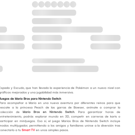
Espada y Escudo, que han llevado la experiencia de Pokémon a un nuevo nivel con
gráficos mejorados y una jugabilidad más inmersiva.
Juegos de Mario Bros para Nintendo Switch
Para acompañar a Mario en una nueva aventura por diferentes reinos para que
rescate a la princesa Peach de las garras de Bowser, anímate a comprar la
colección de
Mario Bros en Nintendo Switch
. Para garantizar horas de
entretenimiento, podrás explorar mundo en 3D, competir en carreras de karts o
participar en minijuegos. Eso sí, el juego Marios Bros de Nintendo Switch incluye
modos multijugador, permitiendo a los amigos y familiares unirse a la diversión tras
conectarlo a tu
Smart TV
en unos simples pasos.