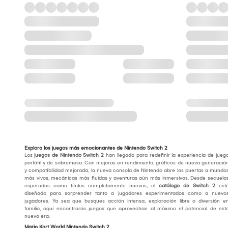
Explora los juegos más emocionantes de Nintendo Switch 2
Los
juegos de Nintendo Switch 2
han llegado para redefinir la experiencia de jueg
portátil y de sobremesa. Con mejoras en rendimiento, gráficos de nueva generació
y compatibilidad mejorada, la nueva consola de Nintendo abre las puertas a mundo
más vivos, mecánicas más fluidas y aventuras aún más inmersivas. Desde secuela
esperadas como títulos completamente nuevos, el
catálogo de Switch 2
est
diseñado para sorprender tanto a jugadores experimentados como a nuevo
jugadores. Ya sea que busques acción intensa, exploración libre o diversión e
familia, aquí encontrarás juegos que aprovechan al máximo el potencial de est
nueva era.
Mario Kart World Nintendo Switch 2