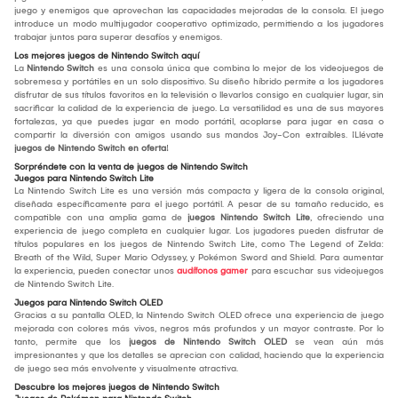
juego y enemigos que aprovechan las capacidades mejoradas de la consola. El juego
introduce un modo multijugador cooperativo optimizado, permitiendo a los jugadores
trabajar juntos para superar desafíos y enemigos.
Los mejores juegos de Nintendo Switch aquí
La
Nintendo Switch
es una consola única que combina lo mejor de los videojuegos de
sobremesa y portátiles en un solo dispositivo. Su diseño híbrido permite a los jugadores
disfrutar de sus títulos favoritos en la televisión o llevarlos consigo en cualquier lugar, sin
sacrificar la calidad de la experiencia de juego. La versatilidad es una de sus mayores
fortalezas, ya que puedes jugar en modo portátil, acoplarse para jugar en casa o
compartir la diversión con amigos usando sus mandos Joy-Con extraíbles. ¡Llévate
juegos de Nintendo Switch en oferta
!
Sorpréndete con la venta de juegos de Nintendo Switch
Juegos para Nintendo Switch Lite
La Nintendo Switch Lite es una versión más compacta y ligera de la consola original,
diseñada específicamente para el juego portátil. A pesar de su tamaño reducido, es
compatible con una amplia gama de
juegos Nintendo Switch Lite
, ofreciendo una
experiencia de juego completa en cualquier lugar. Los jugadores pueden disfrutar de
títulos populares en los juegos de Nintendo Switch Lite, como The Legend of Zelda:
Breath of the Wild, Super Mario Odyssey, y Pokémon Sword and Shield. Para aumentar
la experiencia, pueden conectar unos
audífonos gamer
para escuchar sus videojuegos
de Nintendo Switch Lite.
Juegos para Nintendo Switch OLED
Gracias a su pantalla OLED, la Nintendo Switch OLED ofrece una experiencia de juego
mejorada con colores más vivos, negros más profundos y un mayor contraste. Por lo
tanto, permite que los
juegos de Nintendo Switch OLED
se vean aún más
impresionantes y que los detalles se aprecian con calidad, haciendo que la experiencia
de juego sea más envolvente y visualmente atractiva.
Descubre los mejores juegos de Nintendo Switch