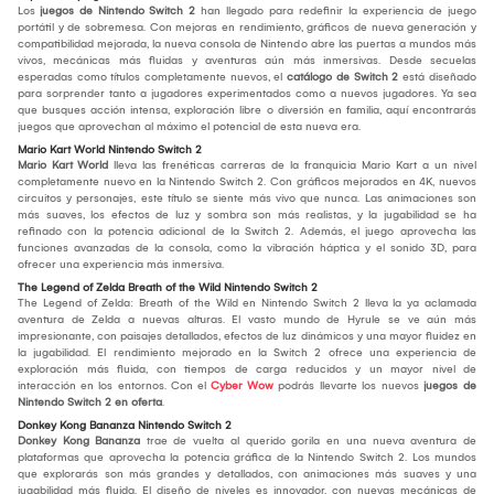
Los
juegos de Nintendo Switch 2
han llegado para redefinir la experiencia de juego
portátil y de sobremesa. Con mejoras en rendimiento, gráficos de nueva generación y
compatibilidad mejorada, la nueva consola de Nintendo abre las puertas a mundos más
vivos, mecánicas más fluidas y aventuras aún más inmersivas. Desde secuelas
esperadas como títulos completamente nuevos, el
catálogo de Switch 2
está diseñado
para sorprender tanto a jugadores experimentados como a nuevos jugadores. Ya sea
que busques acción intensa, exploración libre o diversión en familia, aquí encontrarás
juegos que aprovechan al máximo el potencial de esta nueva era.
Mario Kart World Nintendo Switch 2
Mario Kart World
lleva las frenéticas carreras de la franquicia Mario Kart a un nivel
completamente nuevo en la Nintendo Switch 2. Con gráficos mejorados en 4K, nuevos
circuitos y personajes, este título se siente más vivo que nunca. Las animaciones son
más suaves, los efectos de luz y sombra son más realistas, y la jugabilidad se ha
refinado con la potencia adicional de la Switch 2. Además, el juego aprovecha las
funciones avanzadas de la consola, como la vibración háptica y el sonido 3D, para
ofrecer una experiencia más inmersiva.
The Legend of Zelda Breath of the Wild Nintendo Switch 2
The Legend of Zelda: Breath of the Wild en Nintendo Switch 2 lleva la ya aclamada
aventura de Zelda a nuevas alturas. El vasto mundo de Hyrule se ve aún más
impresionante, con paisajes detallados, efectos de luz dinámicos y una mayor fluidez en
la jugabilidad. El rendimiento mejorado en la Switch 2 ofrece una experiencia de
exploración más fluida, con tiempos de carga reducidos y un mayor nivel de
interacción en los entornos. Con el
Cyber Wow
podrás llevarte los nuevos
juegos de
Nintendo Switch 2 en oferta
.
Donkey Kong Bananza Nintendo Switch 2
Donkey Kong Bananza
trae de vuelta al querido gorila en una nueva aventura de
plataformas que aprovecha la potencia gráfica de la Nintendo Switch 2. Los mundos
que explorarás son más grandes y detallados, con animaciones más suaves y una
jugabilidad más fluida. El diseño de niveles es innovador, con nuevas mecánicas de