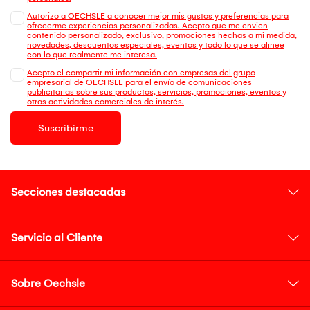
Autorizo a OECHSLE a conocer mejor mis gustos y preferencias para
ofrecerme experiencias personalizadas. Acepto que me envien
contenido personalizado, exclusivo, promociones hechas a mi medida,
novedades, descuentos especiales, eventos y todo lo que se alinee
con lo que realmente me interesa.
Acepto el compartir mi información con empresas del grupo
empresarial de OECHSLE para el envío de comunicaciones
publicitarias sobre sus productos, servicios, promociones, eventos y
otras actividades comerciales de interés.
Suscribirme
Secciones destacadas
Servicio al Cliente
Sobre Oechsle