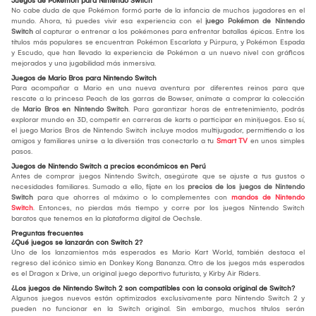
Juegos de Pokémon para Nintendo Switch
No cabe duda de que Pokémon formó parte de la infancia de muchos jugadores en el
mundo. Ahora, tú puedes vivir esa experiencia con el
juego Pokémon de Nintendo
Switch
al capturar o entrenar a los pokémones para enfrentar batallas épicas. Entre los
títulos más populares se encuentran Pokémon Escarlata y Púrpura, y Pokémon Espada
y Escudo, que han llevado la experiencia de Pokémon a un nuevo nivel con gráficos
mejorados y una jugabilidad más inmersiva.
Juegos de Mario Bros para Nintendo Switch
Para acompañar a Mario en una nueva aventura por diferentes reinos para que
rescate a la princesa Peach de las garras de Bowser, anímate a comprar la colección
de
Mario Bros en Nintendo Switch
. Para garantizar horas de entretenimiento, podrás
explorar mundo en 3D, competir en carreras de karts o participar en minijuegos. Eso sí,
el juego Marios Bros de Nintendo Switch incluye modos multijugador, permitiendo a los
amigos y familiares unirse a la diversión tras conectarlo a tu
Smart TV
en unos simples
pasos.
Juegos de Nintendo Switch a precios económicos en Perú
Antes de comprar juegos Nintendo Switch, asegúrate que se ajuste a tus gustos o
necesidades familiares. Sumado a ello, fíjate en los
precios de los juegos de Nintendo
Switch
para que ahorres al máximo o lo complementes con
mandos de Nintendo
Switch
. Entonces, no pierdas más tiempo y corre por los juegos Nintendo Switch
baratos que tenemos en la plataforma digital de Oechsle.
Preguntas frecuentes
¿Qué juegos se lanzarán con Switch 2?
Uno de los lanzamientos más esperados es Mario Kart World, también destaca el
regreso del icónico simio en Donkey Kong Bananza. Otro de los juegos más esperados
es el Dragon x Drive, un original juego deportivo futurista, y Kirby Air Riders.
¿Los juegos de Nintendo Switch 2 son compatibles con la consola original de Switch?
Algunos juegos nuevos están optimizados exclusivamente para Nintendo Switch 2 y
pueden no funcionar en la Switch original. Sin embargo, muchos títulos serán