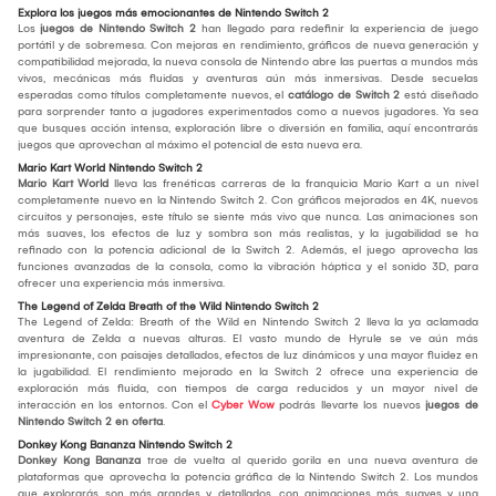
Explora los juegos más emocionantes de Nintendo Switch 2
Los
juegos de Nintendo Switch 2
han llegado para redefinir la experiencia de juego
portátil y de sobremesa. Con mejoras en rendimiento, gráficos de nueva generación y
compatibilidad mejorada, la nueva consola de Nintendo abre las puertas a mundos más
vivos, mecánicas más fluidas y aventuras aún más inmersivas. Desde secuelas
esperadas como títulos completamente nuevos, el
catálogo de Switch 2
está diseñado
para sorprender tanto a jugadores experimentados como a nuevos jugadores. Ya sea
que busques acción intensa, exploración libre o diversión en familia, aquí encontrarás
juegos que aprovechan al máximo el potencial de esta nueva era.
Mario Kart World Nintendo Switch 2
Mario Kart World
lleva las frenéticas carreras de la franquicia Mario Kart a un nivel
completamente nuevo en la Nintendo Switch 2. Con gráficos mejorados en 4K, nuevos
circuitos y personajes, este título se siente más vivo que nunca. Las animaciones son
más suaves, los efectos de luz y sombra son más realistas, y la jugabilidad se ha
refinado con la potencia adicional de la Switch 2. Además, el juego aprovecha las
funciones avanzadas de la consola, como la vibración háptica y el sonido 3D, para
ofrecer una experiencia más inmersiva.
The Legend of Zelda Breath of the Wild Nintendo Switch 2
The Legend of Zelda: Breath of the Wild en Nintendo Switch 2 lleva la ya aclamada
aventura de Zelda a nuevas alturas. El vasto mundo de Hyrule se ve aún más
impresionante, con paisajes detallados, efectos de luz dinámicos y una mayor fluidez en
la jugabilidad. El rendimiento mejorado en la Switch 2 ofrece una experiencia de
exploración más fluida, con tiempos de carga reducidos y un mayor nivel de
interacción en los entornos. Con el
Cyber Wow
podrás llevarte los nuevos
juegos de
Nintendo Switch 2 en oferta
.
Donkey Kong Bananza Nintendo Switch 2
Donkey Kong Bananza
trae de vuelta al querido gorila en una nueva aventura de
plataformas que aprovecha la potencia gráfica de la Nintendo Switch 2. Los mundos
que explorarás son más grandes y detallados, con animaciones más suaves y una