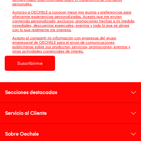
personales.
Autorizo a OECHSLE a conocer mejor mis gustos y preferencias para
ofrecerme experiencias personalizadas. Acepto que me envien
contenido personalizado, exclusivo, promociones hechas a mi medida,
novedades, descuentos especiales, eventos y todo lo que se alinee
con lo que realmente me interesa.
Acepto el compartir mi información con empresas del grupo
empresarial de OECHSLE para el envío de comunicaciones
publicitarias sobre sus productos, servicios, promociones, eventos y
otras actividades comerciales de interés.
Suscribirme
Secciones destacadas
Servicio al Cliente
Sobre Oechsle