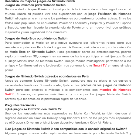
Descubre los mejores juegos de Nintendo Switch
Juegos de Pokémon para Nintendo Switch
No cabe duda de que Pokémon formó parte de la infancia de muchos jugadores en el
mundo. Ahora, tú puedes vivir esa experiencia con el
juego Pokémon de Nintendo
Switch
al capturar o entrenar a los pokémones para enfrentar batallas épicas. Entre los
títulos más populares se encuentran Pokémon Escarlata y Púrpura, y Pokémon Espada
y Escudo, que han llevado la experiencia de Pokémon a un nuevo nivel con gráficos
mejorados y una jugabilidad más inmersiva.
Juegos de Mario Bros para Nintendo Switch
Para acompañar a Mario en una nueva aventura por diferentes reinos para que
rescate a la princesa Peach de las garras de Bowser, anímate a comprar la colección
de
Mario Bros en Nintendo Switch
. Para garantizar horas de entretenimiento, podrás
explorar mundo en 3D, competir en carreras de karts o participar en minijuegos. Eso sí,
el juego Marios Bros de Nintendo Switch incluye modos multijugador, permitiendo a los
amigos y familiares unirse a la diversión tras conectarlo a tu
Smart TV
en unos simples
pasos.
Juegos de Nintendo Switch a precios económicos en Perú
Antes de comprar juegos Nintendo Switch, asegúrate que se ajuste a tus gustos o
necesidades familiares. Sumado a ello, fíjate en los
precios de los juegos de Nintendo
Switch
para que ahorres al máximo o lo complementes con
mandos de Nintendo
Switch
. Entonces, no pierdas más tiempo y corre por los juegos Nintendo Switch
baratos que tenemos en la plataforma digital de Oechsle.
Preguntas frecuentes
¿Qué juegos se lanzarán con Switch 2?
Uno de los lanzamientos más esperados es Mario Kart World, también destaca el
regreso del icónico simio en Donkey Kong Bananza. Otro de los juegos más esperados
es el Dragon x Drive, un original juego deportivo futurista, y Kirby Air Riders.
¿Los juegos de Nintendo Switch 2 son compatibles con la consola original de Switch?
Algunos juegos nuevos están optimizados exclusivamente para Nintendo Switch 2 y