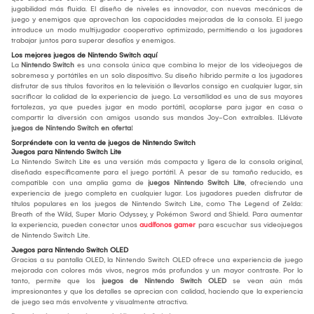
jugabilidad más fluida. El diseño de niveles es innovador, con nuevas mecánicas de
juego y enemigos que aprovechan las capacidades mejoradas de la consola. El juego
introduce un modo multijugador cooperativo optimizado, permitiendo a los jugadores
trabajar juntos para superar desafíos y enemigos.
Los mejores juegos de Nintendo Switch aquí
La
Nintendo Switch
es una consola única que combina lo mejor de los videojuegos de
sobremesa y portátiles en un solo dispositivo. Su diseño híbrido permite a los jugadores
disfrutar de sus títulos favoritos en la televisión o llevarlos consigo en cualquier lugar, sin
sacrificar la calidad de la experiencia de juego. La versatilidad es una de sus mayores
fortalezas, ya que puedes jugar en modo portátil, acoplarse para jugar en casa o
compartir la diversión con amigos usando sus mandos Joy-Con extraíbles. ¡Llévate
juegos de Nintendo Switch en oferta
!
Sorpréndete con la venta de juegos de Nintendo Switch
Juegos para Nintendo Switch Lite
La Nintendo Switch Lite es una versión más compacta y ligera de la consola original,
diseñada específicamente para el juego portátil. A pesar de su tamaño reducido, es
compatible con una amplia gama de
juegos Nintendo Switch Lite
, ofreciendo una
experiencia de juego completa en cualquier lugar. Los jugadores pueden disfrutar de
títulos populares en los juegos de Nintendo Switch Lite, como The Legend of Zelda:
Breath of the Wild, Super Mario Odyssey, y Pokémon Sword and Shield. Para aumentar
la experiencia, pueden conectar unos
audífonos gamer
para escuchar sus videojuegos
de Nintendo Switch Lite.
Juegos para Nintendo Switch OLED
Gracias a su pantalla OLED, la Nintendo Switch OLED ofrece una experiencia de juego
mejorada con colores más vivos, negros más profundos y un mayor contraste. Por lo
tanto, permite que los
juegos de Nintendo Switch OLED
se vean aún más
impresionantes y que los detalles se aprecian con calidad, haciendo que la experiencia
de juego sea más envolvente y visualmente atractiva.