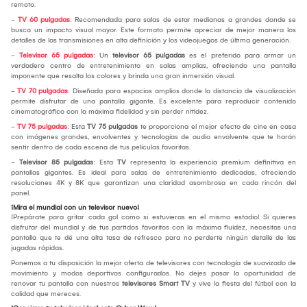
remoto.
-
TV 60 pulgadas
: Recomendada para salas de estar medianas a grandes donde se
busca un impacto visual mayor. Este formato permite apreciar de mejor manera los
detalles de las transmisiones en alta definición y los videojuegos de última generación.
-
Televisor 65 pulgadas
: Un
televisor 65 pulgadas
es el preferido para armar un
verdadero centro de entretenimiento en salas amplias, ofreciendo una pantalla
imponente que resalta los colores y brinda una gran inmersión visual.
-
TV 70 pulgadas
: Diseñada para espacios amplios donde la distancia de visualización
permite disfrutar de una pantalla gigante. Es excelente para reproducir contenido
cinematográfico con la máxima fidelidad y sin perder nitidez.
-
TV 75 pulgadas
: Esta
TV 75 pulgadas
te proporciona el mejor efecto de cine en casa
con imágenes grandes, envolventes y tecnologías de audio envolvente que te harán
sentir dentro de cada escena de tus películas favoritas.
-
Televisor 85 pulgadas
: Esta
TV
representa la experiencia premium definitiva en
pantallas gigantes. Es ideal para salas de entretenimiento dedicadas, ofreciendo
resoluciones 4K y 8K que garantizan una claridad asombrosa en cada rincón del
panel.
¡Mira el mundial con un televisor nuevo!
¡Prepárate para gritar cada gol como si estuvieras en el mismo estadio! Si quieres
disfrutar del mundial y de tus partidos favoritos con la máxima fluidez, necesitas una
pantalla que te dé una alta tasa de refresco para no perderte ningún detalle de las
jugadas rápidas.
Ponemos a tu disposición la mejor oferta de televisores con tecnología de suavizado de
movimiento y modos deportivos configurados. No dejes pasar la oportunidad de
renovar tu pantalla con nuestros
televisores Smart TV
y vive la fiesta del fútbol con la
calidad que mereces.