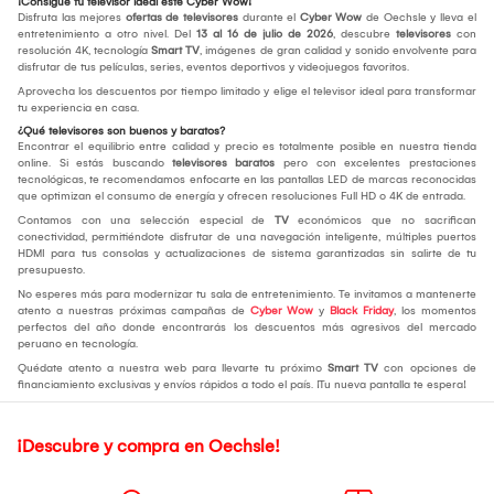
¡Consigue tu televisor ideal este Cyber Wow!
Disfruta las mejores
ofertas de televisores
durante el
Cyber Wow
de Oechsle y lleva el
entretenimiento a otro nivel. Del
13 al 16 de julio de 2026
, descubre
televisores
con
resolución 4K, tecnología
Smart TV
, imágenes de gran calidad y sonido envolvente para
disfrutar de tus películas, series, eventos deportivos y videojuegos favoritos.
Aprovecha los descuentos por tiempo limitado y elige el televisor ideal para transformar
tu experiencia en casa.
¿Qué televisores son buenos y baratos?
Encontrar el equilibrio entre calidad y precio es totalmente posible en nuestra tienda
online. Si estás buscando
televisores baratos
pero con excelentes prestaciones
tecnológicas, te recomendamos enfocarte en las pantallas LED de marcas reconocidas
que optimizan el consumo de energía y ofrecen resoluciones Full HD o 4K de entrada.
Contamos con una selección especial de
TV
económicos que no sacrifican
conectividad, permitiéndote disfrutar de una navegación inteligente, múltiples puertos
HDMI para tus consolas y actualizaciones de sistema garantizadas sin salirte de tu
presupuesto.
No esperes más para modernizar tu sala de entretenimiento. Te invitamos a mantenerte
atento a nuestras próximas campañas de
Cyber Wow
y
Black Friday
, los momentos
perfectos del año donde encontrarás los descuentos más agresivos del mercado
peruano en tecnología.
Quédate atento a nuestra web para llevarte tu próximo
Smart TV
con opciones de
financiamiento exclusivas y envíos rápidos a todo el país. ¡Tu nueva pantalla te espera!
¡Descubre y compra en Oechsle!