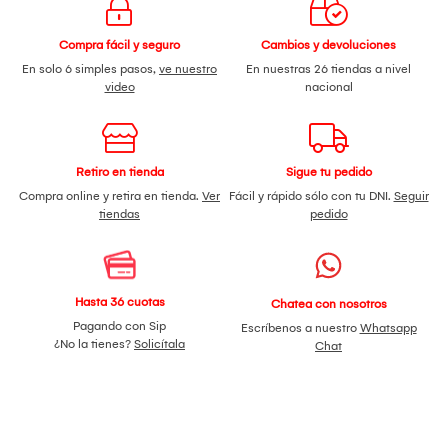
Compra fácil y seguro
Cambios y devoluciones
En solo 6 simples pasos,
ve nuestro
En nuestras 26 tiendas a nivel
video
nacional
Retiro en tienda
Sigue tu pedido
Compra online y retira en tienda.
Ver
Fácil y rápido sólo con tu DNI.
Seguir
tiendas
pedido
Hasta 36 cuotas
Chatea con nosotros
Pagando con Sip
Escríbenos a nuestro
Whatsapp
¿No la tienes?
Solicítala
Chat