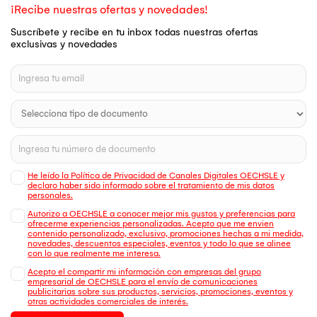
¡Recibe nuestras ofertas y novedades!
Suscríbete y recibe en tu inbox todas nuestras ofertas
exclusivas y novedades
He leído la Política de Privacidad de Canales Digitales OECHSLE y
declaro haber sido informado sobre el tratamiento de mis datos
personales.
Autorizo a OECHSLE a conocer mejor mis gustos y preferencias para
ofrecerme experiencias personalizadas. Acepto que me envien
contenido personalizado, exclusivo, promociones hechas a mi medida,
novedades, descuentos especiales, eventos y todo lo que se alinee
con lo que realmente me interesa.
Acepto el compartir mi información con empresas del grupo
empresarial de OECHSLE para el envío de comunicaciones
publicitarias sobre sus productos, servicios, promociones, eventos y
otras actividades comerciales de interés.