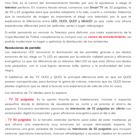
Una Tele es el centro del entretenimiento familiar, por eso te ayudamos a elegir el
televisor
perfecto. En nuestra tienda virtual, contamos con
Smart TV
de 32 pulgadas, tv
de 50 y 65 pulgadas para que puedas adaptarla a tu sala, cuarto o comedor. Sabemos
que la resolución de imagen es importante al elegir una televisión, por lo que te
explicamos la diferencia entre
LED, OLED, QLED y MiniLED
ya que cada una ofrece
experiencias diferentes para ver películas, series o jugar videojuegos.
Si estás pensando en renovar tu Televisor para disfrutar una mejor experiencia de la
Copa Mundial de Fútbol, complementa tu compra con un
centro de entretenimiento
, así
podrás modernizar tu hogar y optimizar la distribución de tus ambientes.
Resoluciones de pantalla
Los televisores LED renovaron la iluminación de las pantallas gracias a los diodos
emisores de luz, elegir un Tv LED es apostar por la relación calidad-precio y eficiencia
energética. Lo que los diferencia de un televisor Mini LED es que esta última usa diodos
más pequeños, con lo cual logran alcanzar brillo óptimo y la profundidad del color
negro.
Si hablamos de las TV OLED y QLED, la principal diferencia está en que los QLED
poseen nanopartículas para iluminar la gama de colores, mientras que los OLED tienen
píxeles orgánicos que es ideal si buscas una experiencia de sala de cine en casa.
Los tamaños de TV ideales para tu espacio
-
TV 32 pulgadas
: Es la opción favorita para habitaciones, cocinas o espacios
pequeños donde la distancia de visualización es corta y se prioriza el ahorro de
espacio. Encuentra excelentes opciones de
televisores de 32 pulgadas en oferta
con
sintonizador digital incorporado y gran eficiencia energética para el día a día.
-
TV 50 pulgadas
: Es el tamaño estándar perfecto para salas de estar medianas, ya
que ofrece una experiencia muy inmersiva sin ocupar demasiado espacio. Te
ofrecemos una gran variedad de modelos de
televisores de 50 pulgadas
que incluyen
sistemas operativos interactivos, marcos ultradelgados y accesos rápidos en el control