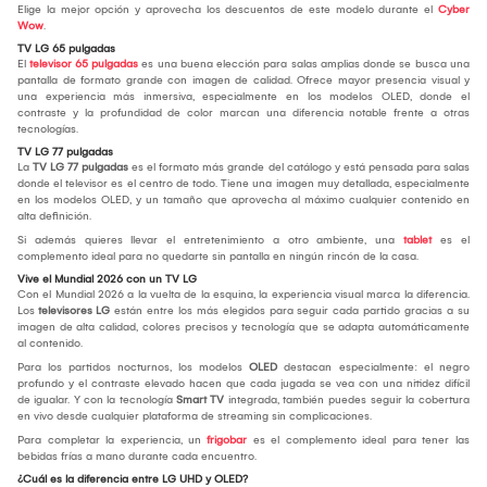
Elige la mejor opción y aprovecha los descuentos de este modelo durante el
Cyber
Wow
.
TV LG 65 pulgadas
El
televisor 65 pulgadas
es una buena elección para salas amplias donde se busca una
pantalla de formato grande con imagen de calidad. Ofrece mayor presencia visual y
una experiencia más inmersiva, especialmente en los modelos OLED, donde el
contraste y la profundidad de color marcan una diferencia notable frente a otras
tecnologías.
TV LG 77 pulgadas
La
TV LG 77 pulgadas
es el formato más grande del catálogo y está pensada para salas
donde el televisor es el centro de todo. Tiene una imagen muy detallada, especialmente
en los modelos OLED, y un tamaño que aprovecha al máximo cualquier contenido en
alta definición.
Si además quieres llevar el entretenimiento a otro ambiente, una
tablet
es el
complemento ideal para no quedarte sin pantalla en ningún rincón de la casa.
Vive el Mundial 2026 con un TV LG
Con el Mundial 2026 a la vuelta de la esquina, la experiencia visual marca la diferencia.
Los
televisores LG
están entre los más elegidos para seguir cada partido gracias a su
imagen de alta calidad, colores precisos y tecnología que se adapta automáticamente
al contenido.
Para los partidos nocturnos, los modelos
OLED
destacan especialmente: el negro
profundo y el contraste elevado hacen que cada jugada se vea con una nitidez difícil
de igualar. Y con la tecnología
Smart TV
integrada, también puedes seguir la cobertura
en vivo desde cualquier plataforma de streaming sin complicaciones.
Para completar la experiencia, un
frigobar
es el complemento ideal para tener las
bebidas frías a mano durante cada encuentro.
¿Cuál es la diferencia entre LG UHD y OLED?