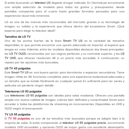
Si estás buscando un
televisor LG
, llegaste al lugar indicado. En Oechsle.pe encontrarás
una amplia selección de modelos para todos los gustos y presupuestos: desde
pantallas compactas para el cuarto hasta grandes formatos pensados para una
experiencia visual más inmersiva.
LG es una de las marcas más reconocidas del mercado gracias a su tecnología de
imagen, su solidez y la experiencia que ofrece dentro del ecosistema Smart. ¿Qué
esperas para elegir tu televisor ideal?
Tamaños de LG TV
Uno de los puntos fuertes de la línea
Smart TV LG
es la variedad de tamaños
disponibles, lo que permite encontrar una opción adecuada sin importar el espacio que
tengas en casa. Además, entre los modelos disponibles destacan dos líneas principales:
los
LG TV OLED
, reconocidos por sus negros perfectos y su contraste superior, y los
LG
TV UHD
, que ofrecen resolución 4K a un precio más accesible. A continuación, un
repaso por las opciones más buscadas.
LG TV 43 pulgadas
Este
Smart TV LG
es una buena opción para dormitorios o espacios secundarios. Tiene
imagen nítida en 4K, funciones completas para una experiencia audiovisual adecuada y
un tamaño que se instala fácilmente en cualquier pared. Es suficiente para ver series y
películas sin perderte ningún detalle.
Televisores LG 50 pulgadas
Los
televisores LG 50 pulgadas
son ideales para salas medianas. Ofrecen una pantalla
amplia con buena calidad de imagen, colores bien definidos y conectividad Smart para
acceder a todas las plataformas de streaming sin inconvenientes. Disponibles en UHD y
OLED según el presupuesto.
TV LG 55 pulgadas
El
TV 55 pulgadas
es uno de los tamaños más buscados porque se adapta bien a la
mayoría de salas. Si estás comparando el
televisor LG 55 pulgadas precio
, encontrarás
modelos UHD accesibles y opciones OLED de mayor gama con excelente desempeño.