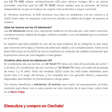
Los
LG TV UHD
utilizan retroiluminación LED para ofrecer imagen 4K a un precio
accesible, mientras que los
LG TV OLED
tienen píxeles que se iluminan de forma
independiente, lo que se traduce en negros más profundos y mayor contraste.
En términos prácticos, el UHD funciona muy bien en ambientes con luz natural y el
OLED rinde mejor en espacios más oscuros donde su calidad de imagen se aprecia al
máximo.
¿Qué tan buenos son los LG televisores?
Los
LG televisores
tienen una reputación sólida en el mercado por una razón concreta:
combinan buena calidad de imagen, software estable y una durabilidad que se sostiene
en el tiempo.
Su sistema operativo webOS es uno de los más intuitivos de la categoría, lo que hace
que moverse entre apps y fuentes de señal sea rápido y sin complicaciones. Tanto en la
línea UHD como en la OLED, la marca mantiene un estándar de calidad consistente que
la posiciona entre las más elegidas a nivel global.
¿Cuántos años duran los televisores LG?
En condiciones de uso normal, un
LG Smart TV
tiene una vida útil promedio de entre 7
y 10 años. En condiciones de uso normal, un
LG Smart TV
tiene una vida útil promedio
de entre 7 y 10 años. Tanto los modelos OLED como los UHD están diseñados para
rendir bien a lo largo del tiempo, y LG respalda eso con garantía oficial y repuestos
disponibles que facilitan el mantenimiento a largo plazo.
Con tantos beneficios y
televisores LG precios
para todos los presupuestos, el mejor
momento para llevar uno a casa puede ser más cercano de lo que crees, sobre todo
en el
Black Friday
.
¡Descubre y compra en Oechsle!