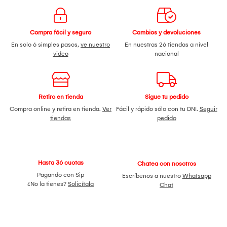
Compra fácil y seguro
Cambios y devoluciones
En solo 6 simples pasos,
ve nuestro
En nuestras 26 tiendas a nivel
video
nacional
Retiro en tienda
Sigue tu pedido
Compra online y retira en tienda.
Ver
Fácil y rápido sólo con tu DNI.
Seguir
tiendas
pedido
Hasta 36 cuotas
Chatea con nosotros
Pagando con Sip
Escríbenos a nuestro
Whatsapp
¿No la tienes?
Solicítala
Chat