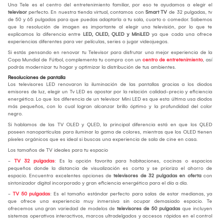
Una Tele es el centro del entretenimiento familiar, por eso te ayudamos a elegir el
televisor
perfecto. En nuestra tienda virtual, contamos con
Smart TV
de 32 pulgadas, tv
de 50 y 65 pulgadas para que puedas adaptarla a tu sala, cuarto o comedor. Sabemos
que la resolución de imagen es importante al elegir una televisión, por lo que te
explicamos la diferencia entre
LED, OLED, QLED y MiniLED
ya que cada una ofrece
experiencias diferentes para ver películas, series o jugar videojuegos.
Si estás pensando en renovar tu Televisor para disfrutar una mejor experiencia de la
Copa Mundial de Fútbol, complementa tu compra con un
centro de entretenimiento
, así
podrás modernizar tu hogar y optimizar la distribución de tus ambientes.
Resoluciones de pantalla
Los televisores LED renovaron la iluminación de las pantallas gracias a los diodos
emisores de luz, elegir un Tv LED es apostar por la relación calidad-precio y eficiencia
energética. Lo que los diferencia de un televisor Mini LED es que esta última usa diodos
más pequeños, con lo cual logran alcanzar brillo óptimo y la profundidad del color
negro.
Si hablamos de las TV OLED y QLED, la principal diferencia está en que los QLED
poseen nanopartículas para iluminar la gama de colores, mientras que los OLED tienen
píxeles orgánicos que es ideal si buscas una experiencia de sala de cine en casa.
Los tamaños de TV ideales para tu espacio
-
TV 32 pulgadas
: Es la opción favorita para habitaciones, cocinas o espacios
pequeños donde la distancia de visualización es corta y se prioriza el ahorro de
espacio. Encuentra excelentes opciones de
televisores de 32 pulgadas en oferta
con
sintonizador digital incorporado y gran eficiencia energética para el día a día.
-
TV 50 pulgadas
: Es el tamaño estándar perfecto para salas de estar medianas, ya
que ofrece una experiencia muy inmersiva sin ocupar demasiado espacio. Te
ofrecemos una gran variedad de modelos de
televisores de 50 pulgadas
que incluyen
sistemas operativos interactivos, marcos ultradelgados y accesos rápidos en el control