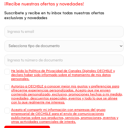
¡Recibe nuestras ofertas y novedades!
Suscríbete y recibe en tu inbox todas nuestras ofertas
exclusivas y novedades
He leído la Política de Privacidad de Canales Digitales OECHSLE y
declaro haber sido informado sobre el tratamiento de mis datos
personales.
Autorizo a OECHSLE a conocer mejor mis gustos y preferencias para
ofrecerme experiencias personalizadas. Acepto que me envien
contenido personalizado, exclusivo, promociones hechas a mi medida,
novedades, descuentos especiales, eventos y todo lo que se alinee
con lo que realmente me interesa.
Acepto el compartir mi información con empresas del grupo
empresarial de OECHSLE para el envío de comunicaciones
publicitarias sobre sus productos, servicios, promociones, eventos y
otras actividades comerciales de interés.