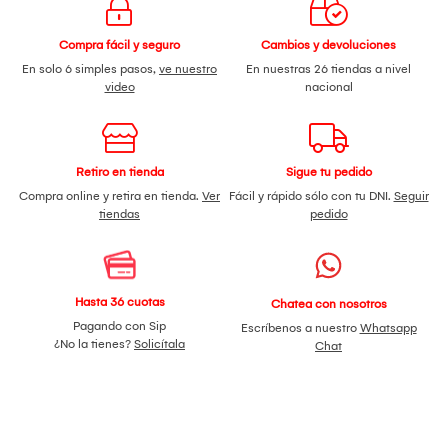
Compra fácil y seguro
Cambios y devoluciones
En solo 6 simples pasos,
ve nuestro
En nuestras 26 tiendas a nivel
video
nacional
Retiro en tienda
Sigue tu pedido
Compra online y retira en tienda.
Ver
Fácil y rápido sólo con tu DNI.
Seguir
tiendas
pedido
Hasta 36 cuotas
Chatea con nosotros
Pagando con Sip
Escríbenos a nuestro
Whatsapp
¿No la tienes?
Solicítala
Chat