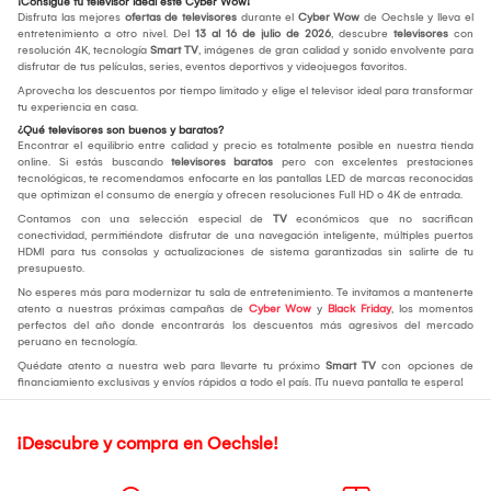
¡Consigue tu televisor ideal este Cyber Wow!
Disfruta las mejores
ofertas de televisores
durante el
Cyber Wow
de Oechsle y lleva el
entretenimiento a otro nivel. Del
13 al 16 de julio de 2026
, descubre
televisores
con
resolución 4K, tecnología
Smart TV
, imágenes de gran calidad y sonido envolvente para
disfrutar de tus películas, series, eventos deportivos y videojuegos favoritos.
Aprovecha los descuentos por tiempo limitado y elige el televisor ideal para transformar
tu experiencia en casa.
¿Qué televisores son buenos y baratos?
Encontrar el equilibrio entre calidad y precio es totalmente posible en nuestra tienda
online. Si estás buscando
televisores baratos
pero con excelentes prestaciones
tecnológicas, te recomendamos enfocarte en las pantallas LED de marcas reconocidas
que optimizan el consumo de energía y ofrecen resoluciones Full HD o 4K de entrada.
Contamos con una selección especial de
TV
económicos que no sacrifican
conectividad, permitiéndote disfrutar de una navegación inteligente, múltiples puertos
HDMI para tus consolas y actualizaciones de sistema garantizadas sin salirte de tu
presupuesto.
No esperes más para modernizar tu sala de entretenimiento. Te invitamos a mantenerte
atento a nuestras próximas campañas de
Cyber Wow
y
Black Friday
, los momentos
perfectos del año donde encontrarás los descuentos más agresivos del mercado
peruano en tecnología.
Quédate atento a nuestra web para llevarte tu próximo
Smart TV
con opciones de
financiamiento exclusivas y envíos rápidos a todo el país. ¡Tu nueva pantalla te espera!
¡Descubre y compra en Oechsle!