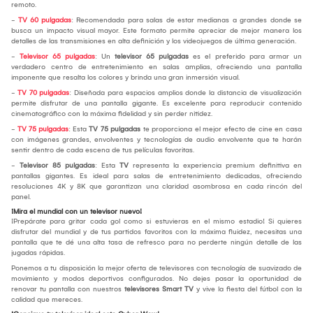
remoto.
-
TV 60 pulgadas
: Recomendada para salas de estar medianas a grandes donde se
busca un impacto visual mayor. Este formato permite apreciar de mejor manera los
detalles de las transmisiones en alta definición y los videojuegos de última generación.
-
Televisor 65 pulgadas
: Un
televisor 65 pulgadas
es el preferido para armar un
verdadero centro de entretenimiento en salas amplias, ofreciendo una pantalla
imponente que resalta los colores y brinda una gran inmersión visual.
-
TV 70 pulgadas
: Diseñada para espacios amplios donde la distancia de visualización
permite disfrutar de una pantalla gigante. Es excelente para reproducir contenido
cinematográfico con la máxima fidelidad y sin perder nitidez.
-
TV 75 pulgadas
: Esta
TV 75 pulgadas
te proporciona el mejor efecto de cine en casa
con imágenes grandes, envolventes y tecnologías de audio envolvente que te harán
sentir dentro de cada escena de tus películas favoritas.
-
Televisor 85 pulgadas
: Esta
TV
representa la experiencia premium definitiva en
pantallas gigantes. Es ideal para salas de entretenimiento dedicadas, ofreciendo
resoluciones 4K y 8K que garantizan una claridad asombrosa en cada rincón del
panel.
¡Mira el mundial con un televisor nuevo!
¡Prepárate para gritar cada gol como si estuvieras en el mismo estadio! Si quieres
disfrutar del mundial y de tus partidos favoritos con la máxima fluidez, necesitas una
pantalla que te dé una alta tasa de refresco para no perderte ningún detalle de las
jugadas rápidas.
Ponemos a tu disposición la mejor oferta de televisores con tecnología de suavizado de
movimiento y modos deportivos configurados. No dejes pasar la oportunidad de
renovar tu pantalla con nuestros
televisores Smart TV
y vive la fiesta del fútbol con la
calidad que mereces.