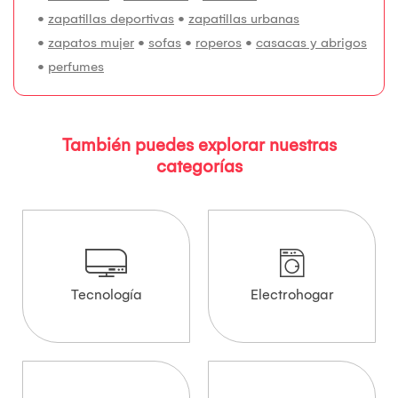
•
zapatillas deportivas
•
zapatillas urbanas
•
zapatos mujer
•
sofas
•
roperos
•
casacas y abrigos
•
perfumes
También puedes explorar nuestras
categorías
Tecnología
Electrohogar