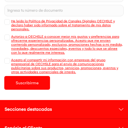
He leído la Política de Privacidad de Canales Digitales OECHSLE y
declaro haber sido informado sobre el tratamiento de mis datos
personales.
Autorizo a OECHSLE a conocer mejor mis gustos y preferencias para
ofrecerme experiencias personalizadas. Acepto que me envien
contenido personalizado, exclusivo, promociones hechas a mi medida,
novedades, descuentos especiales, eventos y todo lo que se alinee
con lo que realmente me interesa.
Acepto el compartir mi información con empresas del grupo
empresarial de OECHSLE para el envío de comunicaciones
publicitarias sobre sus productos, servicios, promociones, eventos y
otras actividades comerciales de interés.
Suscribirme
Secciones destacadas