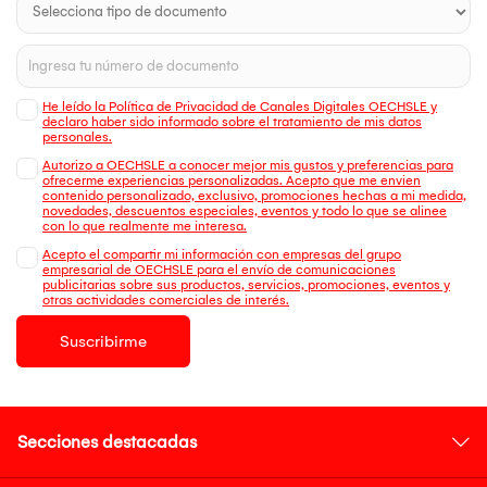
He leído la Política de Privacidad de Canales Digitales OECHSLE y
declaro haber sido informado sobre el tratamiento de mis datos
personales.
Autorizo a OECHSLE a conocer mejor mis gustos y preferencias para
ofrecerme experiencias personalizadas. Acepto que me envien
contenido personalizado, exclusivo, promociones hechas a mi medida,
novedades, descuentos especiales, eventos y todo lo que se alinee
con lo que realmente me interesa.
Acepto el compartir mi información con empresas del grupo
empresarial de OECHSLE para el envío de comunicaciones
publicitarias sobre sus productos, servicios, promociones, eventos y
otras actividades comerciales de interés.
Suscribirme
Secciones destacadas