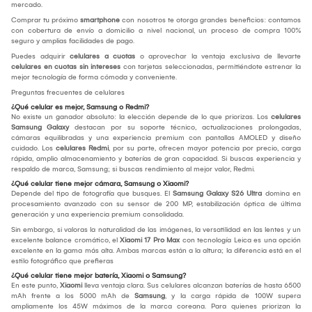
mercado.
Comprar tu próximo
smartphone
con nosotros te otorga grandes beneficios: contamos
con cobertura de envío a domicilio a nivel nacional, un proceso de compra 100%
seguro y amplias facilidades de pago.
Puedes adquirir
celulares a cuotas
o aprovechar la ventaja exclusiva de llevarte
celulares en cuotas sin intereses
con tarjetas seleccionadas, permitiéndote estrenar la
mejor tecnología de forma cómoda y conveniente.
Preguntas frecuentes de celulares
¿Qué celular es mejor, Samsung o Redmi?
No existe un ganador absoluto: la elección depende de lo que priorizas. Los
celulares
Samsung Galaxy
destacan por su soporte técnico, actualizaciones prolongadas,
cámaras equilibradas y una experiencia premium con pantallas AMOLED y diseño
cuidado. Los
celulares Redmi
, por su parte, ofrecen mayor potencia por precio, carga
rápida, amplio almacenamiento y baterías de gran capacidad. Si buscas experiencia y
respaldo de marca, Samsung; si buscas rendimiento al mejor valor, Redmi.
¿Qué celular tiene mejor cámara, Samsung o Xiaomi?
Depende del tipo de fotografía que busques. El
Samsung Galaxy S26 Ultra
domina en
procesamiento avanzado con su sensor de 200 MP, estabilización óptica de última
generación y una experiencia premium consolidada.
Sin embargo, si valoras la naturalidad de las imágenes, la versatilidad en las lentes y un
excelente balance cromático, el
Xiaomi 17 Pro Max
con tecnología Leica es una opción
excelente en la gama más alta. Ambas marcas están a la altura; la diferencia está en el
estilo fotográfico que prefieras
¿Qué celular tiene mejor batería, Xiaomi o Samsung?
En este punto,
Xiaomi
lleva ventaja clara. Sus celulares alcanzan baterías de hasta 6500
mAh frente a los 5000 mAh de
Samsung
, y la carga rápida de 100W supera
ampliamente los 45W máximos de la marca coreana. Para quienes priorizan la