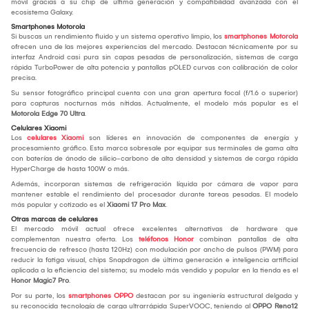
móvil gracias a su chip de última generación y compatibilidad avanzada con el
ecosistema Galaxy.
Smartphones Motorola
Si buscas un rendimiento fluido y un sistema operativo limpio, los
smartphones Motorola
ofrecen una de las mejores experiencias del mercado. Destacan técnicamente por su
interfaz Android casi pura sin capas pesadas de personalización, sistemas de carga
rápida TurboPower de alta potencia y pantallas pOLED curvas con calibración de color
precisa.
Su sensor fotográfico principal cuenta con una gran apertura focal (f/1.6 o superior)
para capturas nocturnas más nítidas. Actualmente, el modelo más popular es el
Motorola Edge 70 Ultra
.
Celulares Xiaomi
Los
celulares Xiaomi
son líderes en innovación de componentes de energía y
procesamiento gráfico. Esta marca sobresale por equipar sus terminales de gama alta
con baterías de ánodo de silicio-carbono de alta densidad y sistemas de carga rápida
HyperCharge de hasta 100W o más.
Además, incorporan sistemas de refrigeración líquida por cámara de vapor para
mantener estable el rendimiento del procesador durante tareas pesadas. El modelo
más popular y cotizado es el
Xiaomi 17 Pro Max
.
Otras marcas de celulares
El mercado móvil actual ofrece excelentes alternativas de hardware que
complementan nuestra oferta. Los
teléfonos Honor
combinan pantallas de alta
frecuencia de refresco (hasta 120Hz) con modulación por ancho de pulsos (PWM) para
reducir la fatiga visual, chips Snapdragon de última generación e inteligencia artificial
aplicada a la eficiencia del sistema; su modelo más vendido y popular en la tienda es el
Honor Magic7 Pro
.
Por su parte, los
smartphones OPPO
destacan por su ingeniería estructural delgada y
su reconocida tecnología de carga ultrarrápida SuperVOOC, teniendo al
OPPO Reno12