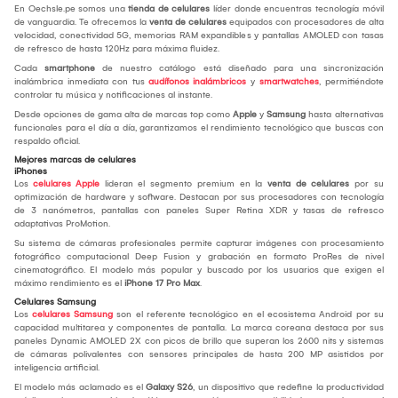
En Oechsle.pe somos una
tienda de celulares
líder donde encuentras tecnología móvil
de vanguardia. Te ofrecemos la
venta de celulares
equipados con procesadores de alta
velocidad, conectividad 5G, memorias RAM expandibles y pantallas AMOLED con tasas
de refresco de hasta 120Hz para máxima fluidez.
Cada
smartphone
de nuestro catálogo está diseñado para una sincronización
inalámbrica inmediata con tus
audífonos inalámbricos
y
smartwatches
, permitiéndote
controlar tu música y notificaciones al instante.
Desde opciones de gama alta de marcas top como
Apple
y
Samsung
hasta alternativas
funcionales para el día a día, garantizamos el rendimiento tecnológico que buscas con
respaldo oficial.
Mejores marcas de celulares
iPhones
Los
celulares Apple
lideran el segmento premium en la
venta de celulares
por su
optimización de hardware y software. Destacan por sus procesadores con tecnología
de 3 nanómetros, pantallas con paneles Super Retina XDR y tasas de refresco
adaptativas ProMotion.
Su sistema de cámaras profesionales permite capturar imágenes con procesamiento
fotográfico computacional Deep Fusion y grabación en formato ProRes de nivel
cinematográfico. El modelo más popular y buscado por los usuarios que exigen el
máximo rendimiento es el
iPhone 17 Pro Max
.
Celulares Samsung
Los
celulares Samsung
son el referente tecnológico en el ecosistema Android por su
capacidad multitarea y componentes de pantalla. La marca coreana destaca por sus
paneles Dynamic AMOLED 2X con picos de brillo que superan los 2600 nits y sistemas
de cámaras polivalentes con sensores principales de hasta 200 MP asistidos por
inteligencia artificial.
El modelo más aclamado es el
Galaxy S26
, un dispositivo que redefine la productividad