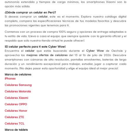
autonomía extendida y tiempos de carga mínimos, los smartphones Xiaomi son la
opción más sólida.
¿Dónde comprar un celular en Perú?
Si deseas comprar un
celular
, este es el momento. Explora nuestro catálogo digital
completo, compara las especificaciones técnicas de tus modelos favoritos y descubre
las promociones vigentes que tenemos para ti.
Contamos con un proceso de compra 100% seguro y opciones de entrega adaptadas a
tu estilo de vida. ¡Lleva a casa el equipo que siempre quisiste con la garantía oficial y el
respaldo que solo nuestra tienda virtual te puede ofrecer!
¡El celular perfecto para ti este Cyber Wow!
Encuentra el
celular
que estás buscando durante el
Cyber Wow
de Oechsle y
aprovecha las
mejores ofertas de celulares
del 13 al 16 de julio de 2026. Descubre
smartphones con cámaras de alta resolución, pantallas envolventes, baterías de larga
duración y un rendimiento excepcional para trabajar, estudiar, jugar o capturar cada
momento. ¡No dejes pasar esta oportunidad y elige el equipo ideal al mejor precio!
Marca de celulares
iPhones
Celulares Samsung
Celulares Motorola
Celulares Xiaomi
Celulares OPPO
Celulares Honor
Celulares ZTE
Celulares TCL
Marca de tablets