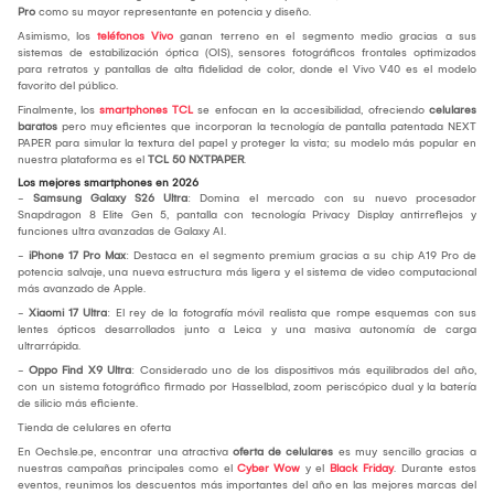
Pro
como su mayor representante en potencia y diseño.
Asimismo, los
teléfonos Vivo
ganan terreno en el segmento medio gracias a sus
sistemas de estabilización óptica (OIS), sensores fotográficos frontales optimizados
para retratos y pantallas de alta fidelidad de color, donde el Vivo V40 es el modelo
favorito del público.
Finalmente, los
smartphones TCL
se enfocan en la accesibilidad, ofreciendo
celulares
baratos
pero muy eficientes que incorporan la tecnología de pantalla patentada NEXT
PAPER para simular la textura del papel y proteger la vista; su modelo más popular en
nuestra plataforma es el
TCL 50 NXTPAPER
.
Los mejores smartphones en 2026
-
Samsung Galaxy S26 Ultra
: Domina el mercado con su nuevo procesador
Snapdragon 8 Elite Gen 5, pantalla con tecnología Privacy Display antirreflejos y
funciones ultra avanzadas de Galaxy AI.
-
iPhone 17 Pro Max
: Destaca en el segmento premium gracias a su chip A19 Pro de
potencia salvaje, una nueva estructura más ligera y el sistema de video computacional
más avanzado de Apple.
-
Xiaomi 17 Ultra
: El rey de la fotografía móvil realista que rompe esquemas con sus
lentes ópticos desarrollados junto a Leica y una masiva autonomía de carga
ultrarrápida.
-
Oppo Find X9 Ultra
: Considerado uno de los dispositivos más equilibrados del año,
con un sistema fotográfico firmado por Hasselblad, zoom periscópico dual y la batería
de silicio más eficiente.
Tienda de celulares en oferta
En Oechsle.pe, encontrar una atractiva
oferta de celulares
es muy sencillo gracias a
nuestras campañas principales como el
Cyber Wow
y el
Black Friday
. Durante estos
eventos, reunimos los descuentos más importantes del año en las mejores marcas del