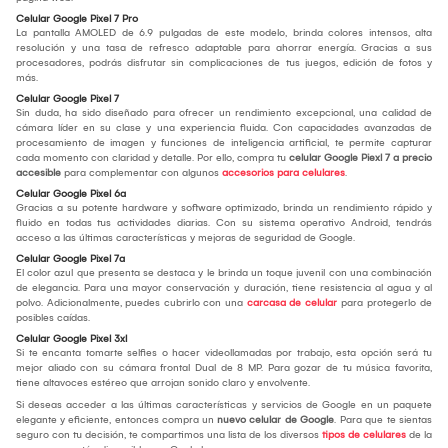
Celular Google Pixel 7 Pro
La pantalla AMOLED de 6.9 pulgadas de este modelo, brinda colores intensos, alta
resolución y una tasa de refresco adaptable para ahorrar energía. Gracias a sus
procesadores, podrás disfrutar sin complicaciones de tus juegos, edición de fotos y
más.
Celular Google Pixel 7
Sin duda, ha sido diseñado para ofrecer un rendimiento excepcional, una calidad de
cámara líder en su clase y una experiencia fluida. Con capacidades avanzadas de
procesamiento de imagen y funciones de inteligencia artificial, te permite capturar
cada momento con claridad y detalle. Por ello, compra tu
celular Google Piexl 7 a precio
accesible
para complementar con algunos
accesorios para celulares
.
Celular Google Pixel 6a
Gracias a su potente hardware y software optimizado, brinda un rendimiento rápido y
fluido en todas tus actividades diarias. Con su sistema operativo Android, tendrás
acceso a las últimas características y mejoras de seguridad de Google.
Celular Google Pixel 7a
El color azul que presenta se destaca y le brinda un toque juvenil con una combinación
de elegancia. Para una mayor conservación y duración, tiene resistencia al agua y al
polvo. Adicionalmente, puedes cubrirlo con una
carcasa de celular
para protegerlo de
posibles caídas.
Celular Google Pixel 3xl
Si te encanta tomarte selfies o hacer videollamadas por trabajo, esta opción será tu
mejor aliado con su cámara frontal Dual de 8 MP. Para gozar de tu música favorita,
tiene altavoces estéreo que arrojan sonido claro y envolvente.
Si deseas acceder a las últimas características y servicios de Google en un paquete
elegante y eficiente, entonces compra un
nuevo celular de Google
. Para que te sientas
seguro con tu decisión, te compartimos una lista de los diversos
tipos de celulares
de la