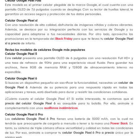
Celular Google Pixel Fold
Este modelo es el primer celular plegable de la marca Google, el cual cuenta con una
pantalla OLED de 7,6 pulgadas cuando se despliega. Con su lector de huellas lateral, te
garantiza un acceso seguro y protección de tus datos personales.
Celular Google Pixel xl
Con una resolución de alta calidad, disfrutarás de imágenes nítidas y colores vibrantes.
Además, se destaca por su integración perfecta con los servicios de Google y su
capacidad para adaptarse a tus necesidades diarias. Por otro lado, aprovecha las
promociones en la temporada del
Black Friday
para que te lleves tu
celular Google Pixel
xl a precio
de infarto.
Revisa los modelos de celulares Google más populares
Celular Google Pixel 5
Este
celular
presenta una pantalla OLED de 6 pulgadas con una resolución Full HD+ y
una tasa de refresco de 90Hz para una experiencia visual fluida. Para guardar tus
archivos, tiene 8GB de memoria RAM y 128GB de almacenamiento interno no
expandible.
Celular Google Pixel 6
Si buscas un dispositivo pequeño sin sacrificar la funcionalidad, necesitas un
celular de
Google Pixel 6
. Además de su potencia para una respuesta rápida en todas las
aplicaciones y tareas, está diseñado para durar y resistir las condiciones cotidianas.
¿Cuánto cuesta el celular Google Pixel 6? Si estás interesado, te contamos que el
precio del
celular Google Pixel 6
es asequible para tu bolsillo. Por ello, anímate a
complementarlo con unos
audífonos inalámbricos
.
Celular Google Pixel 6 Pro
Los
celulares Google Pixel 6 Pro
tienen una batería de 5000 mAh, con la cual no
tendrás que preocuparte de cargarlo a menudo o tener a la mano una
Power Bank
. En
tanto, su sistema de triple cámara ofrece versatilidad y calidad en todas las condiciones
de luz. Por eso, anímate a comprar tu
celular Google Pixel 6 Pro a
precio
único por la
página web.