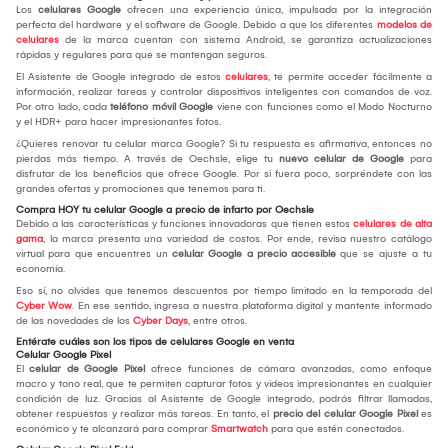
Los
celulares Google
ofrecen una experiencia única, impulsada por la integración
perfecta del hardware y el software de Google. Debido a que los diferentes
modelos de
celulares
de la marca cuentan con sistema Android, se garantiza actualizaciones
rápidas y regulares para que se mantengan seguros.
El Asistente de Google integrado de estos
celulares
, te permite acceder fácilmente a
información, realizar tareas y controlar dispositivos inteligentes con comandos de voz.
Por otro lado, cada
teléfono móvil Google
viene con funciones como el Modo Nocturno
y el HDR+ para hacer impresionantes fotos.
¿Quieres renovar tu celular marca Google? Si tu respuesta es afirmativa, entonces no
pierdas más tiempo. A través de Oechsle, elige tu
nuevo celular de Google
para
disfrutar de los beneficios que ofrece Google. Por si fuera poco, sorpréndete con las
grandes ofertas y promociones que tenemos para ti.
Compra HOY tu celular Google a precio de infarto por Oechsle
Debido a las características y funciones innovadoras que tienen estos
celulares de alta
gama
, la marca presenta una variedad de costos. Por ende, revisa nuestro catálogo
virtual para que encuentres un
celular Google a precio
accesible
que se ajuste a tu
economía.
Eso sí, no olvides que tenemos descuentos por tiempo limitado en la temporada del
Cyber Wow
. En ese sentido, ingresa a nuestra plataforma digital y mantente informado
de las novedades de los
Cyber Days
, entre otros.
Entérate cuáles son los tipos de celulares Google en venta
Celular Google Pixel
El
celular de Google Pixel
ofrece funciones de cámara avanzadas, como enfoque
macro y tono real, que te permiten capturar fotos y videos impresionantes en cualquier
condición de luz. Gracias al Asistente de Google integrado, podrás filtrar llamadas,
obtener respuestas y realizar más tareas. En tanto, el
precio del celular Google Pixel
es
económico y te alcanzará para comprar
Smartwatch
para que estén conectados.