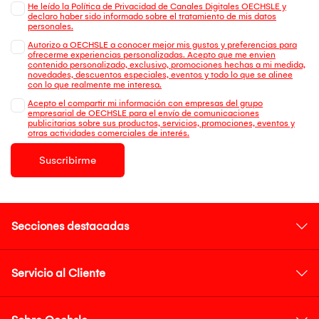
He leído la Política de Privacidad de Canales Digitales OECHSLE y
declaro haber sido informado sobre el tratamiento de mis datos
personales.
Autorizo a OECHSLE a conocer mejor mis gustos y preferencias para
ofrecerme experiencias personalizadas. Acepto que me envien
contenido personalizado, exclusivo, promociones hechas a mi medida,
novedades, descuentos especiales, eventos y todo lo que se alinee
con lo que realmente me interesa.
Acepto el compartir mi información con empresas del grupo
empresarial de OECHSLE para el envío de comunicaciones
publicitarias sobre sus productos, servicios, promociones, eventos y
otras actividades comerciales de interés.
Suscribirme
Secciones destacadas
Servicio al Cliente