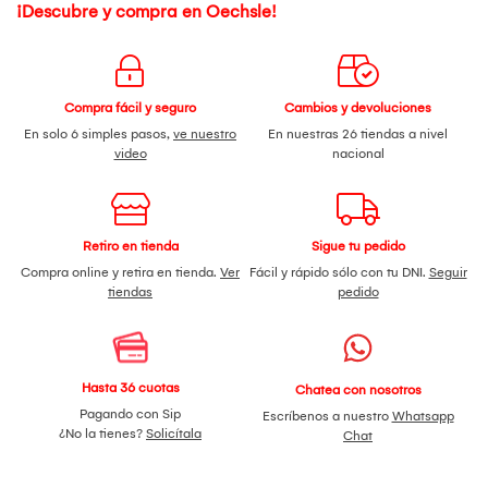
¡Descubre y compra en Oechsle!
Compra fácil y seguro
Cambios y devoluciones
En solo 6 simples pasos,
ve nuestro
En nuestras 26 tiendas a nivel
video
nacional
Retiro en tienda
Sigue tu pedido
Compra online y retira en tienda.
Ver
Fácil y rápido sólo con tu DNI.
Seguir
tiendas
pedido
Hasta 36 cuotas
Chatea con nosotros
Pagando con Sip
Escríbenos a nuestro
Whatsapp
¿No la tienes?
Solicítala
Chat