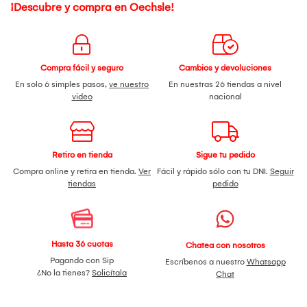
¡Descubre y compra en Oechsle!
Compra fácil y seguro
Cambios y devoluciones
En solo 6 simples pasos,
ve nuestro
En nuestras 26 tiendas a nivel
video
nacional
Retiro en tienda
Sigue tu pedido
Compra online y retira en tienda.
Ver
Fácil y rápido sólo con tu DNI.
Seguir
tiendas
pedido
Hasta 36 cuotas
Chatea con nosotros
Pagando con Sip
Escríbenos a nuestro
Whatsapp
¿No la tienes?
Solicítala
Chat