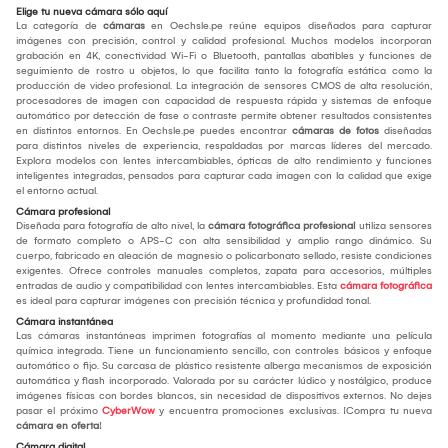
Elige tu nueva cámara sólo aquí
La categoría de
cámaras
en Oechsle.pe reúne equipos diseñados para capturar
imágenes con precisión, control y calidad profesional. Muchos modelos incorporan
grabación en 4K, conectividad Wi-Fi o Bluetooth, pantallas abatibles y funciones de
seguimiento de rostro u objetos, lo que facilita tanto la fotografía estática como la
producción de video profesional. La integración de sensores CMOS de alta resolución,
procesadores de imagen con capacidad de respuesta rápida y sistemas de enfoque
automático por detección de fase o contraste permite obtener resultados consistentes
en distintos entornos. En Oechsle.pe puedes encontrar
cámaras de fotos
diseñadas
para distintos niveles de experiencia, respaldadas por marcas líderes del mercado.
Explora modelos con lentes intercambiables, ópticas de alto rendimiento y funciones
inteligentes integradas, pensados para capturar cada imagen con la calidad que exige
el entorno actual.
Cámara profesional
Diseñada para fotografía de alto nivel, la
cámara fotográfica profesional
utiliza sensores
de formato completo o APS-C con alta sensibilidad y amplio rango dinámico. Su
cuerpo, fabricado en aleación de magnesio o policarbonato sellado, resiste condiciones
exigentes. Ofrece controles manuales completos, zapata para accesorios, múltiples
entradas de audio y compatibilidad con lentes intercambiables. Esta
cámara fotográfica
es ideal para capturar imágenes con precisión técnica y profundidad tonal.
Cámara instantánea
Las cámaras instantáneas imprimen fotografías al momento mediante una película
química integrada. Tiene un funcionamiento sencillo, con controles básicos y enfoque
automático o fijo. Su carcasa de plástico resistente alberga mecanismos de exposición
automática y flash incorporado. Valorada por su carácter lúdico y nostálgico, produce
imágenes físicas con bordes blancos, sin necesidad de dispositivos externos. No dejes
pasar el próximo
CyberWow
y encuentra promociones exclusivas. ¡Compra tu nueva
cámara en oferta
!
Cámara digital