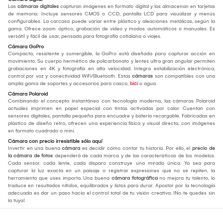
Las
cámaras digitales
capturan imágenes en formato digital y las almacenan en tarjetas
de memoria. Incluye sensores CMOS o CCD, pantalla LCD para visualizar y menús
configurables. La carcasa puede variar entre plástico y aleaciones metálicas, según la
gama. Ofrece zoom óptico, grabación de video y modos automáticos o manuales. Es
versátil y fácil de usar, pensada para fotografía cotidiana o viajes.
Cámara GoPro
Compacta, resistente y sumergible, la GoPro está diseñada para capturar acción en
movimiento. Su cuerpo hermético de policarbonato y lentes ultra gran angular permiten
grabaciones en 4K y fotografía en alta velocidad. Integra estabilización electrónica,
control por voz y conectividad WiFi/Bluetooth. Estas
cámaras
son compatibles con una
amplia gama de soportes y accesorios para casco,
bici
o agua.
Cámara Polaroid
Combinando el concepto instantáneo con tecnología moderna, las cámaras Polaroid
actuales imprimen en papel especial con tintas activadas por calor. Cuentan con
sensores digitales, pantalla pequeña para encuadre y batería recargable. Fabricadas en
plástico de diseño retro, ofrecen una experiencia física y visual directa, con imágenes
en formato cuadrado o mini.
Cámara con precio irresistible sólo aquí
Invertir en una buena
cámara
es decidir cómo contar tu historia. Por ello, el
precio de
la cámara de fotos
dependerá de cada marca y de las características de los modelos.
Cada sensor, cada lente, cada disparo construye una mirada única. Ya sea para
capturar la luz exacta en un paisaje o registrar expresiones que no se repiten, la
herramienta que uses importa. Una buena
cámara fotográfica
no mejora tu talento, lo
traduce en resultados nítidos, equilibrados y listos para durar. Apostar por la tecnología
adecuada es dar un paso hacia el control total de tu visión creativa. ¡No te quedes sin
la tuya!