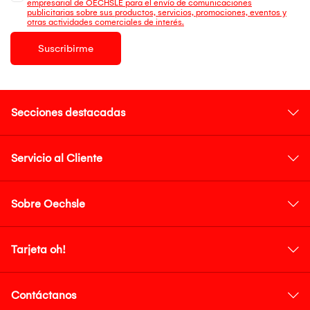
empresarial de OECHSLE para el envío de comunicaciones
publicitarias sobre sus productos, servicios, promociones, eventos y
otras actividades comerciales de interés.
Suscribirme
Secciones destacadas
Servicio al Cliente
Sobre Oechsle
Tarjeta oh!
Contáctanos