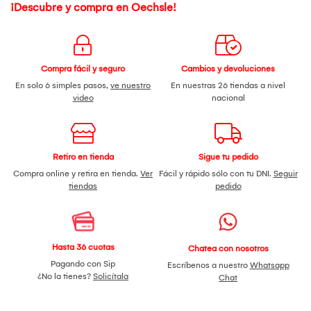
¡Descubre y compra en Oechsle!
Compra fácil y seguro
Cambios y devoluciones
En solo 6 simples pasos,
ve nuestro
En nuestras 26 tiendas a nivel
video
nacional
Retiro en tienda
Sigue tu pedido
Compra online y retira en tienda.
Ver
Fácil y rápido sólo con tu DNI.
Seguir
tiendas
pedido
Hasta 36 cuotas
Chatea con nosotros
Pagando con Sip
Escríbenos a nuestro
Whatsapp
¿No la tienes?
Solicítala
Chat