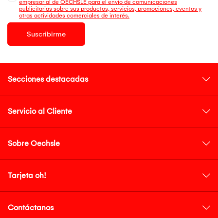
empresarial de OECHSLE para el envío de comunicaciones
publicitarias sobre sus productos, servicios, promociones, eventos y
otras actividades comerciales de interés.
Suscribirme
Secciones destacadas
Servicio al Cliente
Sobre Oechsle
Tarjeta oh!
Contáctanos