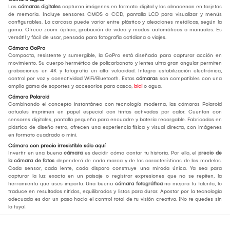
Las
cámaras digitales
capturan imágenes en formato digital y las almacenan en tarjetas
de memoria. Incluye sensores CMOS o CCD, pantalla LCD para visualizar y menús
configurables. La carcasa puede variar entre plástico y aleaciones metálicas, según la
gama. Ofrece zoom óptico, grabación de video y modos automáticos o manuales. Es
versátil y fácil de usar, pensada para fotografía cotidiana o viajes.
Cámara GoPro
Compacta, resistente y sumergible, la GoPro está diseñada para capturar acción en
movimiento. Su cuerpo hermético de policarbonato y lentes ultra gran angular permiten
grabaciones en 4K y fotografía en alta velocidad. Integra estabilización electrónica,
control por voz y conectividad WiFi/Bluetooth. Estas
cámaras
son compatibles con una
amplia gama de soportes y accesorios para casco,
bici
o agua.
Cámara Polaroid
Combinando el concepto instantáneo con tecnología moderna, las cámaras Polaroid
actuales imprimen en papel especial con tintas activadas por calor. Cuentan con
sensores digitales, pantalla pequeña para encuadre y batería recargable. Fabricadas en
plástico de diseño retro, ofrecen una experiencia física y visual directa, con imágenes
en formato cuadrado o mini.
Cámara con precio irresistible sólo aquí
Invertir en una buena
cámara
es decidir cómo contar tu historia. Por ello, el
precio de
la cámara de fotos
dependerá de cada marca y de las características de los modelos.
Cada sensor, cada lente, cada disparo construye una mirada única. Ya sea para
capturar la luz exacta en un paisaje o registrar expresiones que no se repiten, la
herramienta que uses importa. Una buena
cámara fotográfica
no mejora tu talento, lo
traduce en resultados nítidos, equilibrados y listos para durar. Apostar por la tecnología
adecuada es dar un paso hacia el control total de tu visión creativa. ¡No te quedes sin
la tuya!