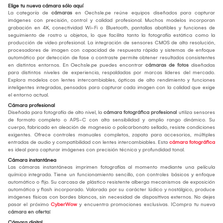
Elige tu nueva cámara sólo aquí
La categoría de
cámaras
en Oechsle.pe reúne equipos diseñados para capturar
imágenes con precisión, control y calidad profesional. Muchos modelos incorporan
grabación en 4K, conectividad Wi-Fi o Bluetooth, pantallas abatibles y funciones de
seguimiento de rostro u objetos, lo que facilita tanto la fotografía estática como la
producción de video profesional. La integración de sensores CMOS de alta resolución,
procesadores de imagen con capacidad de respuesta rápida y sistemas de enfoque
automático por detección de fase o contraste permite obtener resultados consistentes
en distintos entornos. En Oechsle.pe puedes encontrar
cámaras de fotos
diseñadas
para distintos niveles de experiencia, respaldadas por marcas líderes del mercado.
Explora modelos con lentes intercambiables, ópticas de alto rendimiento y funciones
inteligentes integradas, pensados para capturar cada imagen con la calidad que exige
el entorno actual.
Cámara profesional
Diseñada para fotografía de alto nivel, la
cámara fotográfica profesional
utiliza sensores
de formato completo o APS-C con alta sensibilidad y amplio rango dinámico. Su
cuerpo, fabricado en aleación de magnesio o policarbonato sellado, resiste condiciones
exigentes. Ofrece controles manuales completos, zapata para accesorios, múltiples
entradas de audio y compatibilidad con lentes intercambiables. Esta
cámara fotográfica
es ideal para capturar imágenes con precisión técnica y profundidad tonal.
Cámara instantánea
Las cámaras instantáneas imprimen fotografías al momento mediante una película
química integrada. Tiene un funcionamiento sencillo, con controles básicos y enfoque
automático o fijo. Su carcasa de plástico resistente alberga mecanismos de exposición
automática y flash incorporado. Valorada por su carácter lúdico y nostálgico, produce
imágenes físicas con bordes blancos, sin necesidad de dispositivos externos. No dejes
pasar el próximo
CyberWow
y encuentra promociones exclusivas. ¡Compra tu nueva
cámara en oferta
!
Cámara digital