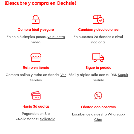
¡Descubre y compra en Oechsle!
Compra fácil y seguro
Cambios y devoluciones
En solo 6 simples pasos,
ve nuestro
En nuestras 26 tiendas a nivel
video
nacional
Retiro en tienda
Sigue tu pedido
Compra online y retira en tienda.
Ver
Fácil y rápido sólo con tu DNI.
Seguir
tiendas
pedido
Hasta 36 cuotas
Chatea con nosotros
Pagando con Sip
Escríbenos a nuestro
Whatsapp
¿No la tienes?
Solicítala
Chat