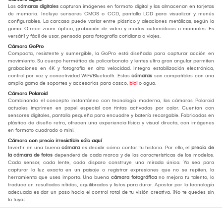
Las
cámaras digitales
capturan imágenes en formato digital y las almacenan en tarjetas
de memoria. Incluye sensores CMOS o CCD, pantalla LCD para visualizar y menús
configurables. La carcasa puede variar entre plástico y aleaciones metálicas, según la
gama. Ofrece zoom óptico, grabación de video y modos automáticos o manuales. Es
versátil y fácil de usar, pensada para fotografía cotidiana o viajes.
Cámara GoPro
Compacta, resistente y sumergible, la GoPro está diseñada para capturar acción en
movimiento. Su cuerpo hermético de policarbonato y lentes ultra gran angular permiten
grabaciones en 4K y fotografía en alta velocidad. Integra estabilización electrónica,
control por voz y conectividad WiFi/Bluetooth. Estas
cámaras
son compatibles con una
amplia gama de soportes y accesorios para casco,
bici
o agua.
Cámara Polaroid
Combinando el concepto instantáneo con tecnología moderna, las cámaras Polaroid
actuales imprimen en papel especial con tintas activadas por calor. Cuentan con
sensores digitales, pantalla pequeña para encuadre y batería recargable. Fabricadas en
plástico de diseño retro, ofrecen una experiencia física y visual directa, con imágenes
en formato cuadrado o mini.
Cámara con precio irresistible sólo aquí
Invertir en una buena
cámara
es decidir cómo contar tu historia. Por ello, el
precio de
la cámara de fotos
dependerá de cada marca y de las características de los modelos.
Cada sensor, cada lente, cada disparo construye una mirada única. Ya sea para
capturar la luz exacta en un paisaje o registrar expresiones que no se repiten, la
herramienta que uses importa. Una buena
cámara fotográfica
no mejora tu talento, lo
traduce en resultados nítidos, equilibrados y listos para durar. Apostar por la tecnología
adecuada es dar un paso hacia el control total de tu visión creativa. ¡No te quedes sin
la tuya!