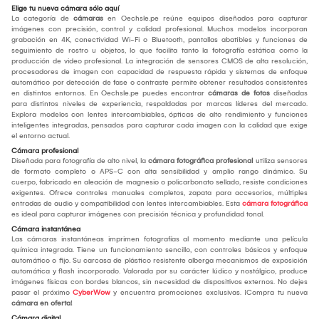
Elige tu nueva cámara sólo aquí
La categoría de
cámaras
en Oechsle.pe reúne equipos diseñados para capturar
imágenes con precisión, control y calidad profesional. Muchos modelos incorporan
grabación en 4K, conectividad Wi-Fi o Bluetooth, pantallas abatibles y funciones de
seguimiento de rostro u objetos, lo que facilita tanto la fotografía estática como la
producción de video profesional. La integración de sensores CMOS de alta resolución,
procesadores de imagen con capacidad de respuesta rápida y sistemas de enfoque
automático por detección de fase o contraste permite obtener resultados consistentes
en distintos entornos. En Oechsle.pe puedes encontrar
cámaras de fotos
diseñadas
para distintos niveles de experiencia, respaldadas por marcas líderes del mercado.
Explora modelos con lentes intercambiables, ópticas de alto rendimiento y funciones
inteligentes integradas, pensados para capturar cada imagen con la calidad que exige
el entorno actual.
Cámara profesional
Diseñada para fotografía de alto nivel, la
cámara fotográfica profesional
utiliza sensores
de formato completo o APS-C con alta sensibilidad y amplio rango dinámico. Su
cuerpo, fabricado en aleación de magnesio o policarbonato sellado, resiste condiciones
exigentes. Ofrece controles manuales completos, zapata para accesorios, múltiples
entradas de audio y compatibilidad con lentes intercambiables. Esta
cámara fotográfica
es ideal para capturar imágenes con precisión técnica y profundidad tonal.
Cámara instantánea
Las cámaras instantáneas imprimen fotografías al momento mediante una película
química integrada. Tiene un funcionamiento sencillo, con controles básicos y enfoque
automático o fijo. Su carcasa de plástico resistente alberga mecanismos de exposición
automática y flash incorporado. Valorada por su carácter lúdico y nostálgico, produce
imágenes físicas con bordes blancos, sin necesidad de dispositivos externos. No dejes
pasar el próximo
CyberWow
y encuentra promociones exclusivas. ¡Compra tu nueva
cámara en oferta
!
Cámara digital