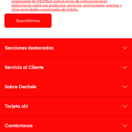
empresarial de OECHSLE para el envío de comunicaciones
publicitarias sobre sus productos, servicios, promociones, eventos y
otras actividades comerciales de interés.
Suscribirme
Secciones destacadas
Servicio al Cliente
Sobre Oechsle
Tarjeta oh!
Contáctanos