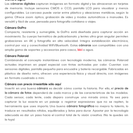
Las
cámaras digitales
capturan imágenes en formato digital y las almacenan en tarjetas
de memoria. Incluye sensores CMOS o CCD, pantalla LCD para visualizar y menús
configurables. La carcasa puede variar entre plástico y aleaciones metálicas, según la
gama. Ofrece zoom óptico, grabación de video y modos automáticos o manuales. Es
versátil y fácil de usar, pensada para fotografía cotidiana o viajes.
Cámara GoPro
Compacta, resistente y sumergible, la GoPro está diseñada para capturar acción en
movimiento. Su cuerpo hermético de policarbonato y lentes ultra gran angular permiten
grabaciones en 4K y fotografía en alta velocidad. Integra estabilización electrónica,
control por voz y conectividad WiFi/Bluetooth. Estas
cámaras
son compatibles con una
amplia gama de soportes y accesorios para casco,
bici
o agua.
Cámara Polaroid
Combinando el concepto instantáneo con tecnología moderna, las cámaras Polaroid
actuales imprimen en papel especial con tintas activadas por calor. Cuentan con
sensores digitales, pantalla pequeña para encuadre y batería recargable. Fabricadas en
plástico de diseño retro, ofrecen una experiencia física y visual directa, con imágenes
en formato cuadrado o mini.
Cámara con precio irresistible sólo aquí
Invertir en una buena
cámara
es decidir cómo contar tu historia. Por ello, el
precio de
la cámara de fotos
dependerá de cada marca y de las características de los modelos.
Cada sensor, cada lente, cada disparo construye una mirada única. Ya sea para
capturar la luz exacta en un paisaje o registrar expresiones que no se repiten, la
herramienta que uses importa. Una buena
cámara fotográfica
no mejora tu talento, lo
traduce en resultados nítidos, equilibrados y listos para durar. Apostar por la tecnología
adecuada es dar un paso hacia el control total de tu visión creativa. ¡No te quedes sin
la tuya!