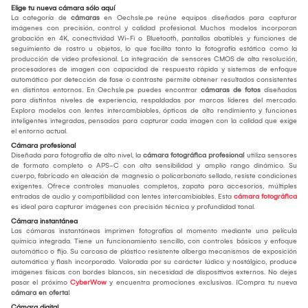
Elige tu nueva cámara sólo aquí
La categoría de
cámaras
en Oechsle.pe reúne equipos diseñados para capturar
imágenes con precisión, control y calidad profesional. Muchos modelos incorporan
grabación en 4K, conectividad Wi-Fi o Bluetooth, pantallas abatibles y funciones de
seguimiento de rostro u objetos, lo que facilita tanto la fotografía estática como la
producción de video profesional. La integración de sensores CMOS de alta resolución,
procesadores de imagen con capacidad de respuesta rápida y sistemas de enfoque
automático por detección de fase o contraste permite obtener resultados consistentes
en distintos entornos. En Oechsle.pe puedes encontrar
cámaras de fotos
diseñadas
para distintos niveles de experiencia, respaldadas por marcas líderes del mercado.
Explora modelos con lentes intercambiables, ópticas de alto rendimiento y funciones
inteligentes integradas, pensados para capturar cada imagen con la calidad que exige
el entorno actual.
Cámara profesional
Diseñada para fotografía de alto nivel, la
cámara fotográfica profesional
utiliza sensores
de formato completo o APS-C con alta sensibilidad y amplio rango dinámico. Su
cuerpo, fabricado en aleación de magnesio o policarbonato sellado, resiste condiciones
exigentes. Ofrece controles manuales completos, zapata para accesorios, múltiples
entradas de audio y compatibilidad con lentes intercambiables. Esta
cámara fotográfica
es ideal para capturar imágenes con precisión técnica y profundidad tonal.
Cámara instantánea
Las cámaras instantáneas imprimen fotografías al momento mediante una película
química integrada. Tiene un funcionamiento sencillo, con controles básicos y enfoque
automático o fijo. Su carcasa de plástico resistente alberga mecanismos de exposición
automática y flash incorporado. Valorada por su carácter lúdico y nostálgico, produce
imágenes físicas con bordes blancos, sin necesidad de dispositivos externos. No dejes
pasar el próximo
CyberWow
y encuentra promociones exclusivas. ¡Compra tu nueva
cámara en oferta
!
Cámara digital