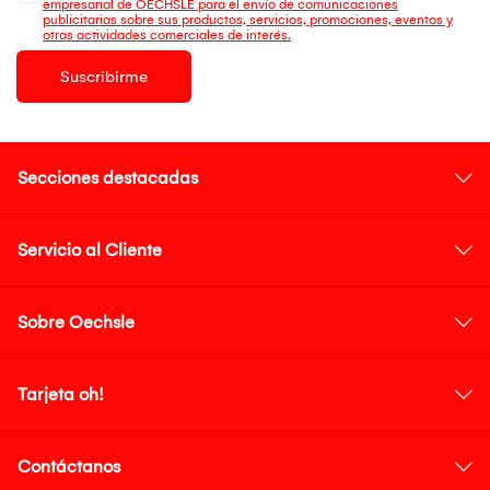
empresarial de OECHSLE para el envío de comunicaciones
publicitarias sobre sus productos, servicios, promociones, eventos y
otras actividades comerciales de interés.
Suscribirme
Secciones destacadas
Servicio al Cliente
Sobre Oechsle
Tarjeta oh!
Contáctanos