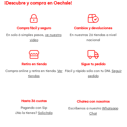
¡Descubre y compra en Oechsle!
Compra fácil y seguro
Cambios y devoluciones
En solo 6 simples pasos,
ve nuestro
En nuestras 26 tiendas a nivel
video
nacional
Retiro en tienda
Sigue tu pedido
Compra online y retira en tienda.
Ver
Fácil y rápido sólo con tu DNI.
Seguir
tiendas
pedido
Hasta 36 cuotas
Chatea con nosotros
Pagando con Sip
Escríbenos a nuestro
Whatsapp
¿No la tienes?
Solicítala
Chat