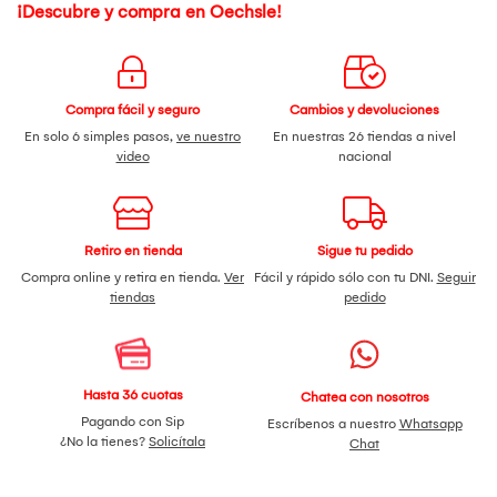
¡Descubre y compra en Oechsle!
Compra fácil y seguro
Cambios y devoluciones
En solo 6 simples pasos,
ve nuestro
En nuestras 26 tiendas a nivel
video
nacional
Retiro en tienda
Sigue tu pedido
Compra online y retira en tienda.
Ver
Fácil y rápido sólo con tu DNI.
Seguir
tiendas
pedido
Hasta 36 cuotas
Chatea con nosotros
Pagando con Sip
Escríbenos a nuestro
Whatsapp
¿No la tienes?
Solicítala
Chat