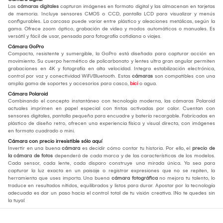
Las
cámaras digitales
capturan imágenes en formato digital y las almacenan en tarjetas
de memoria. Incluye sensores CMOS o CCD, pantalla LCD para visualizar y menús
configurables. La carcasa puede variar entre plástico y aleaciones metálicas, según la
gama. Ofrece zoom óptico, grabación de video y modos automáticos o manuales. Es
versátil y fácil de usar, pensada para fotografía cotidiana o viajes.
Cámara GoPro
Compacta, resistente y sumergible, la GoPro está diseñada para capturar acción en
movimiento. Su cuerpo hermético de policarbonato y lentes ultra gran angular permiten
grabaciones en 4K y fotografía en alta velocidad. Integra estabilización electrónica,
control por voz y conectividad WiFi/Bluetooth. Estas
cámaras
son compatibles con una
amplia gama de soportes y accesorios para casco,
bici
o agua.
Cámara Polaroid
Combinando el concepto instantáneo con tecnología moderna, las cámaras Polaroid
actuales imprimen en papel especial con tintas activadas por calor. Cuentan con
sensores digitales, pantalla pequeña para encuadre y batería recargable. Fabricadas en
plástico de diseño retro, ofrecen una experiencia física y visual directa, con imágenes
en formato cuadrado o mini.
Cámara con precio irresistible sólo aquí
Invertir en una buena
cámara
es decidir cómo contar tu historia. Por ello, el
precio de
la cámara de fotos
dependerá de cada marca y de las características de los modelos.
Cada sensor, cada lente, cada disparo construye una mirada única. Ya sea para
capturar la luz exacta en un paisaje o registrar expresiones que no se repiten, la
herramienta que uses importa. Una buena
cámara fotográfica
no mejora tu talento, lo
traduce en resultados nítidos, equilibrados y listos para durar. Apostar por la tecnología
adecuada es dar un paso hacia el control total de tu visión creativa. ¡No te quedes sin
la tuya!