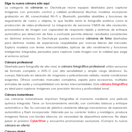
Elige tu nueva cámara sólo aquí
La categoría de
cámaras
en Oechsle.pe reúne equipos diseñados para capturar
imágenes con precisión, control y calidad profesional. Muchos modelos incorporan
grabación en 4K, conectividad Wi-Fi o Bluetooth, pantallas abatibles y funciones de
seguimiento de rostro u objetos, lo que facilita tanto la fotografía estática como la
producción de video profesional. La integración de sensores CMOS de alta resolución,
procesadores de imagen con capacidad de respuesta rápida y sistemas de enfoque
automático por detección de fase o contraste permite obtener resultados consistentes
en distintos entornos. En Oechsle.pe puedes encontrar
cámaras de fotos
diseñadas
para distintos niveles de experiencia, respaldadas por marcas líderes del mercado.
Explora modelos con lentes intercambiables, ópticas de alto rendimiento y funciones
inteligentes integradas, pensados para capturar cada imagen con la calidad que exige
el entorno actual.
Cámara profesional
Diseñada para fotografía de alto nivel, la
cámara fotográfica profesional
utiliza sensores
de formato completo o APS-C con alta sensibilidad y amplio rango dinámico. Su
cuerpo, fabricado en aleación de magnesio o policarbonato sellado, resiste condiciones
exigentes. Ofrece controles manuales completos, zapata para accesorios, múltiples
entradas de audio y compatibilidad con lentes intercambiables. Esta
cámara fotográfica
es ideal para capturar imágenes con precisión técnica y profundidad tonal.
Cámara instantánea
Las cámaras instantáneas imprimen fotografías al momento mediante una película
química integrada. Tiene un funcionamiento sencillo, con controles básicos y enfoque
automático o fijo. Su carcasa de plástico resistente alberga mecanismos de exposición
automática y flash incorporado. Valorada por su carácter lúdico y nostálgico, produce
imágenes físicas con bordes blancos, sin necesidad de dispositivos externos. No dejes
pasar el próximo
CyberWow
y encuentra promociones exclusivas. ¡Compra tu nueva
cámara en oferta
!
Cámara digital