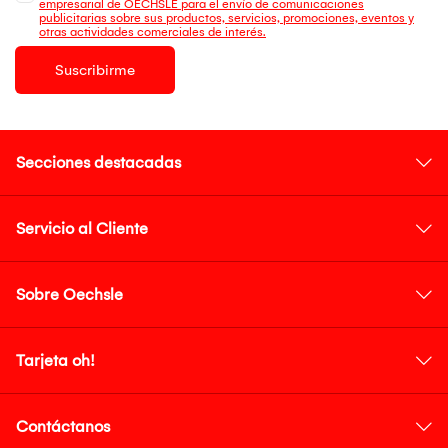
empresarial de OECHSLE para el envío de comunicaciones
publicitarias sobre sus productos, servicios, promociones, eventos y
otras actividades comerciales de interés.
Suscribirme
Secciones destacadas
Servicio al Cliente
Sobre Oechsle
Tarjeta oh!
Contáctanos