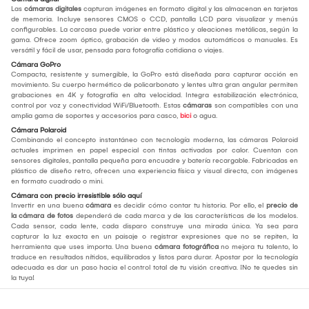
Las
cámaras digitales
capturan imágenes en formato digital y las almacenan en tarjetas
de memoria. Incluye sensores CMOS o CCD, pantalla LCD para visualizar y menús
configurables. La carcasa puede variar entre plástico y aleaciones metálicas, según la
gama. Ofrece zoom óptico, grabación de video y modos automáticos o manuales. Es
versátil y fácil de usar, pensada para fotografía cotidiana o viajes.
Cámara GoPro
Compacta, resistente y sumergible, la GoPro está diseñada para capturar acción en
movimiento. Su cuerpo hermético de policarbonato y lentes ultra gran angular permiten
grabaciones en 4K y fotografía en alta velocidad. Integra estabilización electrónica,
control por voz y conectividad WiFi/Bluetooth. Estas
cámaras
son compatibles con una
amplia gama de soportes y accesorios para casco,
bici
o agua.
Cámara Polaroid
Combinando el concepto instantáneo con tecnología moderna, las cámaras Polaroid
actuales imprimen en papel especial con tintas activadas por calor. Cuentan con
sensores digitales, pantalla pequeña para encuadre y batería recargable. Fabricadas en
plástico de diseño retro, ofrecen una experiencia física y visual directa, con imágenes
en formato cuadrado o mini.
Cámara con precio irresistible sólo aquí
Invertir en una buena
cámara
es decidir cómo contar tu historia. Por ello, el
precio de
la cámara de fotos
dependerá de cada marca y de las características de los modelos.
Cada sensor, cada lente, cada disparo construye una mirada única. Ya sea para
capturar la luz exacta en un paisaje o registrar expresiones que no se repiten, la
herramienta que uses importa. Una buena
cámara fotográfica
no mejora tu talento, lo
traduce en resultados nítidos, equilibrados y listos para durar. Apostar por la tecnología
adecuada es dar un paso hacia el control total de tu visión creativa. ¡No te quedes sin
la tuya!