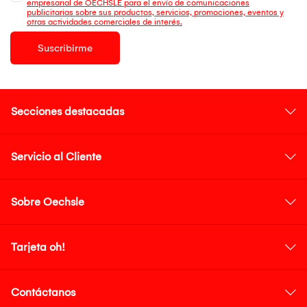
empresarial de OECHSLE para el envío de comunicaciones
publicitarias sobre sus productos, servicios, promociones, eventos y
otras actividades comerciales de interés.
Suscribirme
Secciones destacadas
Servicio al Cliente
Sobre Oechsle
Tarjeta oh!
Contáctanos