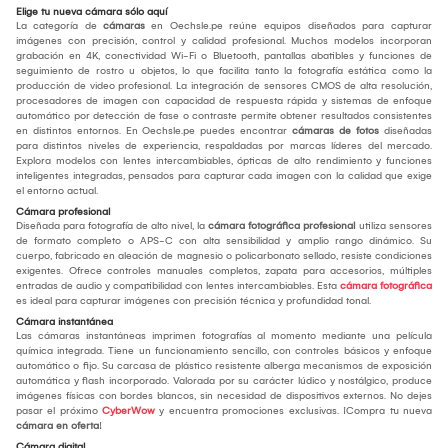
Elige tu nueva cámara sólo aquí
La categoría de
cámaras
en Oechsle.pe reúne equipos diseñados para capturar
imágenes con precisión, control y calidad profesional. Muchos modelos incorporan
grabación en 4K, conectividad Wi-Fi o Bluetooth, pantallas abatibles y funciones de
seguimiento de rostro u objetos, lo que facilita tanto la fotografía estática como la
producción de video profesional. La integración de sensores CMOS de alta resolución,
procesadores de imagen con capacidad de respuesta rápida y sistemas de enfoque
automático por detección de fase o contraste permite obtener resultados consistentes
en distintos entornos. En Oechsle.pe puedes encontrar
cámaras de fotos
diseñadas
para distintos niveles de experiencia, respaldadas por marcas líderes del mercado.
Explora modelos con lentes intercambiables, ópticas de alto rendimiento y funciones
inteligentes integradas, pensados para capturar cada imagen con la calidad que exige
el entorno actual.
Cámara profesional
Diseñada para fotografía de alto nivel, la
cámara fotográfica profesional
utiliza sensores
de formato completo o APS-C con alta sensibilidad y amplio rango dinámico. Su
cuerpo, fabricado en aleación de magnesio o policarbonato sellado, resiste condiciones
exigentes. Ofrece controles manuales completos, zapata para accesorios, múltiples
entradas de audio y compatibilidad con lentes intercambiables. Esta
cámara fotográfica
es ideal para capturar imágenes con precisión técnica y profundidad tonal.
Cámara instantánea
Las cámaras instantáneas imprimen fotografías al momento mediante una película
química integrada. Tiene un funcionamiento sencillo, con controles básicos y enfoque
automático o fijo. Su carcasa de plástico resistente alberga mecanismos de exposición
automática y flash incorporado. Valorada por su carácter lúdico y nostálgico, produce
imágenes físicas con bordes blancos, sin necesidad de dispositivos externos. No dejes
pasar el próximo
CyberWow
y encuentra promociones exclusivas. ¡Compra tu nueva
cámara en oferta
!
Cámara digital