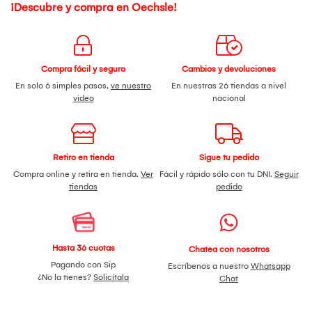
¡Descubre y compra en Oechsle!
Compra fácil y seguro
Cambios y devoluciones
En solo 6 simples pasos,
ve nuestro
En nuestras 26 tiendas a nivel
video
nacional
Retiro en tienda
Sigue tu pedido
Compra online y retira en tienda.
Ver
Fácil y rápido sólo con tu DNI.
Seguir
tiendas
pedido
Hasta 36 cuotas
Chatea con nosotros
Pagando con Sip
Escríbenos a nuestro
Whatsapp
¿No la tienes?
Solicítala
Chat