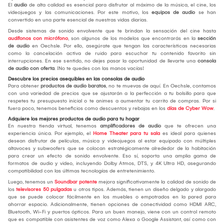
El
audio
de alta calidad es esencial para disfrutar al máximo de la música, el cine, los
videojuegos y las comunicaciones. Por este motivo, los
equipos de audio
se han
convertido en una parte esencial de nuestras vidas diarias.
Desde sistemas de sonido envolvente que te brindan la sensación del cine hasta
audífonos con micrófono
, son algunos de los modelos que encontrarás en la
sección
de audio
en Oechsle. Por ello, asegúrate que tengan las características necesarias
como la cancelación activa de ruido para escuchar tu contenido favorito sin
interrupciones. En ese sentido, no dejes pasar la oportunidad de llevarte una
consola
de audio
con oferta
. ¡No te quedes con las manos vacías!
Descubre los precios asequibles en las consolas de audio
Para obtener
productos de audio baratos
, no te muevas de aquí. En Oechsle, contamos
con una variedad de precios que se ajustarán a la perfección a tu bolsillo para que
respetes tu presupuesto inicial o te animes a aumentar tu carrito de compras. Por si
fuera poco, tenemos beneficios como descuentos y rebajas en los
días de Cyber Wow
.
Adquiere los mejores productos de audio para tu hogar
En nuestra tienda virtual, tenemos
amplificadores de audio
que te ofrecen una
experiencia única. Por ejemplo, el
Home Theater para tu sala
es ideal para quienes
desean disfrutar de películas, música y videojuegos al estar equipado con múltiples
altavoces y subwoofers que se colocan estratégicamente alrededor de la habitación
para crear un efecto de sonido envolvente. Eso sí, soporta una amplia gama de
formatos de audio y video, incluyendo Dolby Atmos, DTS, y 4K Ultra HD, asegurando
compatibilidad con las últimas tecnologías de entretenimiento.
Luego, tenemos un
Soundbar potente
mejora significativamente la calidad de sonido de
los
televisores 50 pulgadas
u otros tipos. Además, tienen un diseño delgado y alargado
que se puede colocar fácilmente en los muebles o empotrados en la pared para
ahorrar espacio. Adicionalmente, tienen opciones de conectividad como HDMI ARC,
Bluetooth, Wi-Fi y puertos ópticos. Para un buen manejo, viene con un control remoto
que es compatible con asistentes de voz como Alexa o Google Assistant, así como con