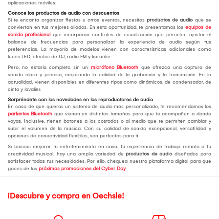
aplicaciones móviles.
Conoce los productos de audio con descuentos
Si te encanta organizar fiestas u otros eventos, necesitas
productos de audio
que se
conviertan en tus mejores aliados. En esta oportunidad, te presentamos los
equipos de
sonido profesional
que incorporan controles de ecualización que permiten ajustar el
balance de frecuencias para personalizar la experiencia de audio según tus
preferencias. La mayoría de modelos vienen con características adicionales como
luces LED, efectos de DJ, radio FM y karaoke.
Pero, no estaría completo sin un
micrófono Bluetooth
que ofrezca una captura de
sonido clara y precisa, mejorando la calidad de la grabación y la transmisión. En la
actualidad, vienen disponibles en diferentes tipos como dinámicos, de condensador, de
cinta y lavalier.
Sorpréndete con las novedades en los reproductores de audio
En caso de que quieras un sistema de audio más personalizado, te recomendamos los
parlantes Bluetooth
que vienen en distintos tamaños para que te acompañen a donde
vayas. Inclusive, tienen botones a los costados o al medio que te permiten cambiar y
subir el volumen de la música. Con su calidad de sonido excepcional, versatilidad y
opciones de conectividad flexibles, son perfectos para ti.
Si buscas mejorar tu entretenimiento en casa, tu experiencia de trabajo remoto o tu
creatividad musical, hay una amplia variedad de
productos de audio
diseñados para
satisfacer todas tus necesidades. Por ello, chequea nuestra plataforma digital para que
goces de las
próximas promociones del Cyber Day
.
¡Descubre y compra en Oechsle!