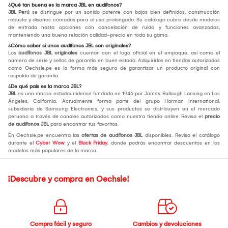
¿Qué tan buena es la marca JBL en audífonos?
JBL Perú
se distingue por un sonido potente con bajos bien definidos, construcción
robusta y diseños cómodos para el uso prolongado. Su catálogo cubre desde modelos
de entrada hasta opciones con cancelación de ruido y funciones avanzadas,
manteniendo una buena relación calidad-precio en toda su gama.
¿Cómo saber si unos audífonos JBL son originales?
Los
audífonos JBL originales
cuentan con el logo oficial en el empaque, así como el
número de serie y sellos de garantía en buen estado. Adquirirlos en tiendas autorizadas
como Oechsle.pe es la forma más segura de garantizar un producto original con
respaldo de garantía.
¿De qué país es la marca JBL?
JBL
es una marca estadounidense fundada en 1946 por James Bullough Lansing en Los
Ángeles, California. Actualmente forma parte del grupo Harman International,
subsidiaria de Samsung Electronics, y sus productos se distribuyen en el mercado
peruano a través de canales autorizados como nuestra tienda online. Revisa el
precio
de audífonos JBL
para encontrar tus favoritos.
En Oechsle.pe encuentra las
ofertas de audífonos JBL
disponibles. Revisa el catálogo
durante el
Cyber Wow
y el
Black Friday
, donde podrás encontrar descuentos en los
modelos más populares de la marca.
¡Descubre y compra en Oechsle!
Compra fácil y seguro
Cambios y devoluciones