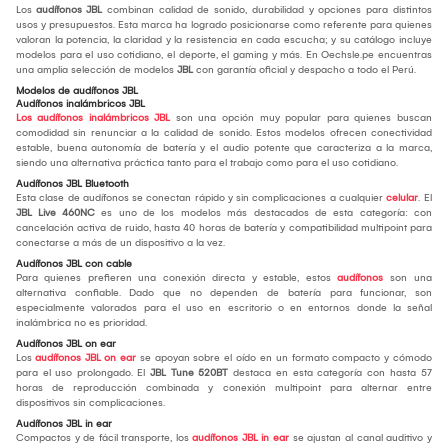
Los
audífonos JBL
combinan calidad de sonido, durabilidad y opciones para distintos
usos y presupuestos. Esta marca ha logrado posicionarse como referente para quienes
valoran la potencia, la claridad y la resistencia en cada escucha; y su catálogo incluye
modelos para el uso cotidiano, el deporte, el gaming y más. En Oechsle.pe encuentras
una amplia selección de modelos
JBL
con garantía oficial y despacho a todo el Perú.
Modelos de audífonos JBL
Audífonos inalámbricos JBL
Los audífonos inalámbricos JBL
son una opción muy popular para quienes buscan
comodidad sin renunciar a la calidad de sonido. Estos modelos ofrecen conectividad
estable, buena autonomía de batería y el audio potente que caracteriza a la marca,
siendo una alternativa práctica tanto para el trabajo como para el uso cotidiano.
Audífonos JBL Bluetooth
Esta clase de audífonos se conectan rápido y sin complicaciones a cualquier
celular
. El
JBL Live 460NC
es uno de los modelos más destacados de esta categoría: con
cancelación activa de ruido, hasta 40 horas de batería y compatibilidad multipoint para
conectarse a más de un dispositivo a la vez.
Audífonos JBL con cable
Para quienes prefieren una conexión directa y estable, estos
audífonos
son una
alternativa confiable. Dado que no dependen de batería para funcionar, son
especialmente valorados para el uso en escritorio o en entornos donde la señal
inalámbrica no es prioridad.
Audífonos JBL on ear
Los
audífonos JBL on ear
se apoyan sobre el oído en un formato compacto y cómodo
para el uso prolongado. El
JBL Tune 520BT
destaca en esta categoría con hasta 57
horas de reproducción combinada y conexión multipoint para alternar entre
dispositivos sin complicaciones.
Audífonos JBL in ear
Compactos y de fácil transporte, los
audífonos JBL in ear
se ajustan al canal auditivo y