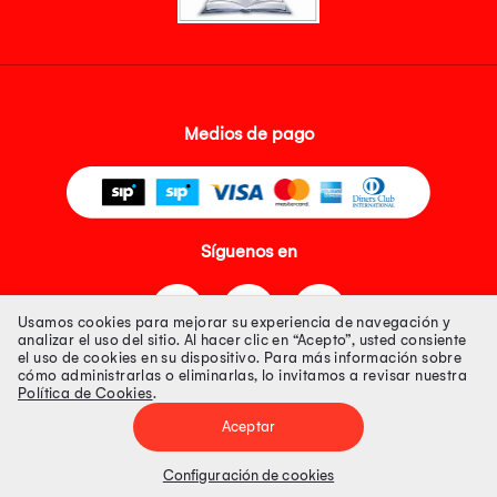
Medios de pago
Síguenos en
Usamos cookies para mejorar su experiencia de navegación y
analizar el uso del sitio. Al hacer clic en “Acepto”, usted consiente
el uso de cookies en su dispositivo. Para más información sobre
cómo administrarlas o eliminarlas, lo invitamos a revisar nuestra
Política de Cookies
.
Tienda 100% Segura
Aceptar
Tiendas Peruanas S.A. R.U.C. Nº 20493020618. Todos los derechos
reservados. Av. Aviación 2405 Piso 3, San Borja
Configuración de cookies
Precios disponibles solo en www.oechsle.pe. Precios online publicados