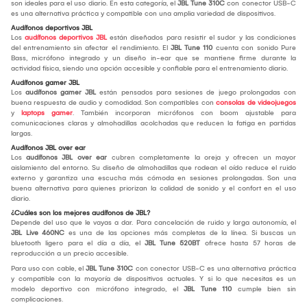
son ideales para el uso diario. En esta categoría, el
JBL Tune 310C
con conector USB-C
es una alternativa práctica y compatible con una amplia variedad de dispositivos.
Audífonos deportivos JBL
Los
audífonos deportivos JBL
están diseñados para resistir el sudor y las condiciones
del entrenamiento sin afectar el rendimiento. El
JBL Tune 110
cuenta con sonido Pure
Bass, micrófono integrado y un diseño in-ear que se mantiene firme durante la
actividad física, siendo una opción accesible y confiable para el entrenamiento diario.
Audífonos gamer JBL
Los
audífonos gamer JBL
están pensados para sesiones de juego prolongadas con
buena respuesta de audio y comodidad. Son compatibles con
consolas de videojuegos
y
laptops gamer
. También incorporan micrófonos con boom ajustable para
comunicaciones claras y almohadillas acolchadas que reducen la fatiga en partidas
largas.
Audífonos JBL over ear
Los
audífonos JBL over ear
cubren completamente la oreja y ofrecen un mayor
aislamiento del entorno. Su diseño de almohadillas que rodean el oído reduce el ruido
externo y garantiza una escucha más cómoda en sesiones prolongadas. Son una
buena alternativa para quienes priorizan la calidad de sonido y el confort en el uso
diario.
¿Cuáles son los mejores audífonos de JBL?
Depende del uso que le vayas a dar. Para cancelación de ruido y larga autonomía, el
JBL Live 460NC
es una de las opciones más completas de la línea. Si buscas un
bluetooth ligero para el día a día, el
JBL Tune 520BT
ofrece hasta 57 horas de
reproducción a un precio accesible.
Para uso con cable, el
JBL Tune 310C
con conector USB-C es una alternativa práctica
y compatible con la mayoría de dispositivos actuales. Y si lo que necesitas es un
modelo deportivo con micrófono integrado, el
JBL Tune 110
cumple bien sin
complicaciones.