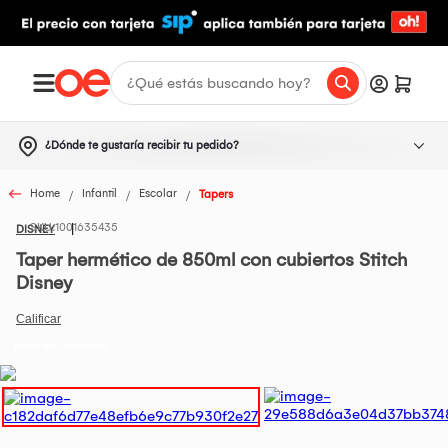
¿Dónde te gustaría recibir tu pedido?
Home
Infantil
Escolar
Tapers
1001635435
DISNEY
Taper hermético de 850ml con cubiertos Stitch
Disney
Todos los Productos