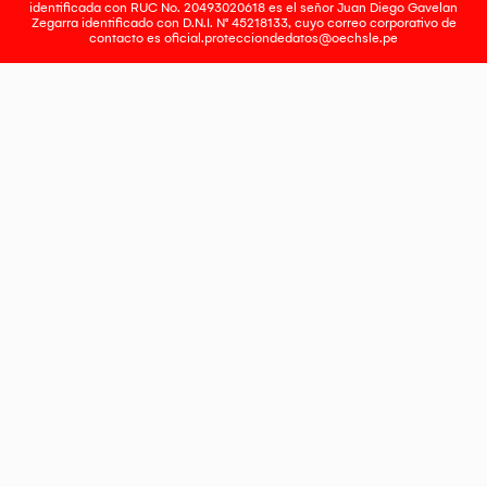
identificada con RUC No. 20493020618 es el señor Juan Diego Gavelan
Zegarra identificado con D.N.I. N° 45218133, cuyo correo corporativo de
contacto es
oficial.protecciondedatos@oechsle.pe