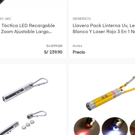
DO-MC
GENERICO
a Táctica LED Recargable
Llavero Pack Linterna Uv, L
Zoom Ajustable Largo
Blanco Y Laser Rojo 3 En 1 
 400 Metros
S/ 299.00
Antes
S/ 239.90
Precio