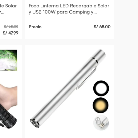
le Solar
Foco Linterna LED Recargable Solar
y
y USB 100W para Camping y
Emergencias Naranja
S/ 68.00
Precio
S/ 68.00
S/ 47.99