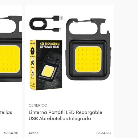
GENERICO
tellas
Linterna Portátil LED Recargable
USB Abrebotellas Integrado
S/ 34.90
Antes
S/ 34.90