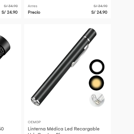
S/ 34.90
Antes
S/ 34.90
S/ 24.90
Precio
S/ 24.90
OEMGP
50
Linterna Médica Led Recargable