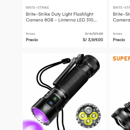
BRITE-STRIKE
BRITE-ST
Brite-Strike Duty Light Flashlight
Brite-St
Camera 8GB - Linterna LED 310
Camera 
Lúmenes, Cámara CMOS 64
Lúmene
Antes
S/ 4,729.00
Antes
Precio
S/ 3,169.00
Precio