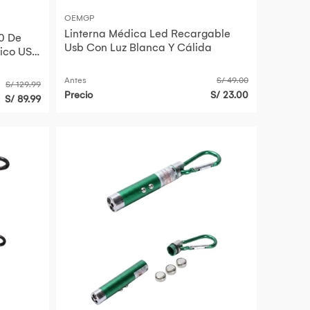
OEMGP
Linterna Médica Led Recargable
0 De
Usb Con Luz Blanca Y Cálida
ico USB
Metros
Antes
S/ 49.00
S/ 129.99
Precio
S/ 23.00
S/ 89.99