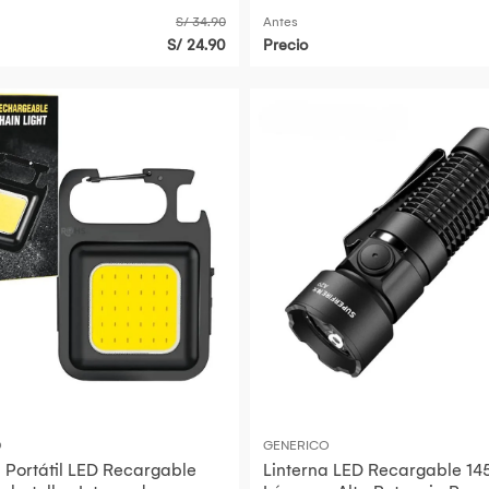
S/ 34.90
Antes
S/ 24.90
Precio
O
GENERICO
a Portátil LED Recargable
Linterna LED Recargable 14