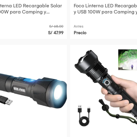
nterna LED Recargable Solar
Foco Linterna LED Recargab
00W para Camping y
y USB 100W para Camping 
cias Naranja
Emergencias Verde
S/ 68.00
Antes
S/ 47.99
Precio