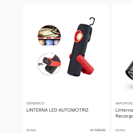
GENERICO
IMPORTA
LINTERNA LED AUTOMOTRIZ
Lintern
Recarg
Para Ca
Antes
S/ 145.00
Antes