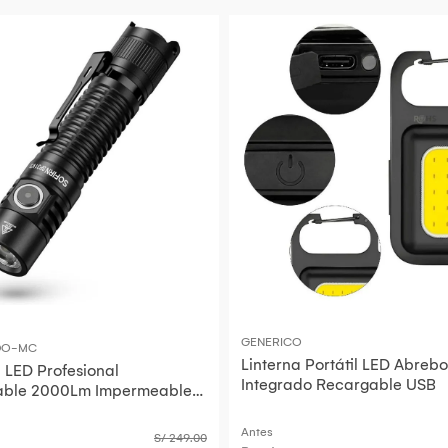
GENERICO
DO-MC
Linterna Portátil LED Abrebo
a LED Profesional
Integrado Recargable USB
able 2000Lm Impermeable
mping Y Emergencias
Antes
S/ 249.00