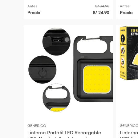
Antes
S/ 34.90
Antes
Precio
S/ 24.90
Precio
GENERICO
GENERIC
Linterna Portátil LED Recargable
Lintern