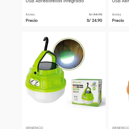
USB Abrebotellas Integrado
USB Abr
Antes
S/ 34.90
Antes
Precio
S/ 24.90
Precio
GENERICO
GENERIC