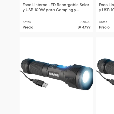
Foco Linterna LED Recargable Solar
Foco Li
y USB 100W para Camping y
y USB 1
Emergencias Verde
Emergen
Antes
S/ 68.00
Antes
Precio
S/ 47.99
Precio