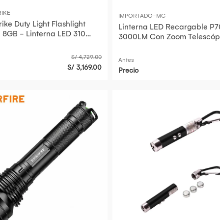
RIKE
IMPORTADO-MC
rike Duty Light Flashlight
Linterna LED Recargable P7
8GB - Linterna LED 310
3000LM Con Zoom Telescóp
s, Cámara CMOS 64
Tipo C Alcance Hasta 1000 
S/ 4,729.00
Antes
S/ 3,169.00
Precio