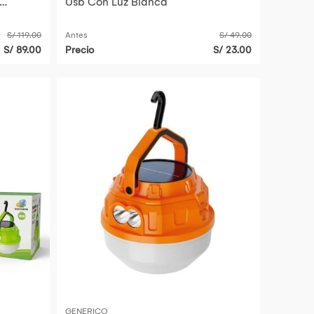
Usb Con Luz Blanca
ias
S/ 119.00
Antes
S/ 49.00
S/ 89.00
Precio
S/ 23.00
GENERICO