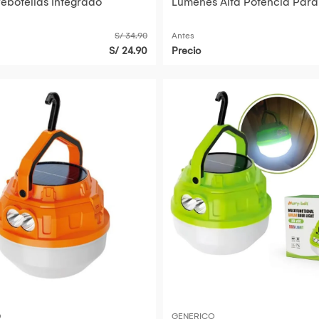
ebotellas Integrado
Lúmenes Alta Potencia Para
Camping Pesca y Emergenc
S/ 34.90
Antes
S/ 24.90
Precio
O
GENERICO