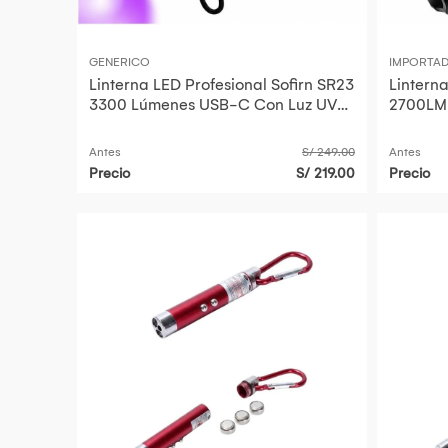
GENERICO
IMPORTA
Linterna LED Profesional Sofirn SR23
Lintern
3300 Lúmenes USB-C Con Luz UV
2700LM 
365nm Base Magnética IP68
Alcance
Antes
S/ 249.00
Antes
Precio
S/ 219.00
Precio