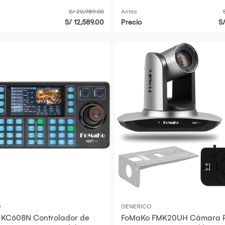
S/ 20,989.00
Antes
S/ 12,589.00
Precio
S
O
GENERICO
 KC608N Controlador de
FoMaKo FMK20UH Cámara 