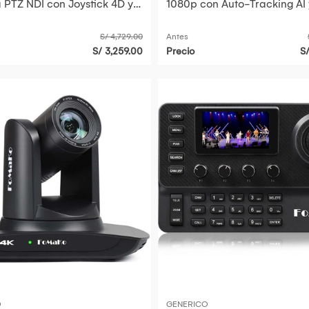
PTZ NDI con Joystick 4D y
1080p con Auto-Tracking AI
 Táctil de 5.5"
Óptico de 20x
S/ 4,729.00
Antes
S/ 3,259.00
Precio
S
O
GENERICO