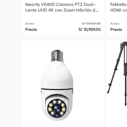
Nearity V540D Cámara PTZ Dual-
FoMaKo
Lente UHD 4K con Zoom Híbrido de
HDMI co
40x y Salida NDI|HX
Óptico 
Antes
S/ 17,969.00
Antes
Precio
S/ 10,959.00
Precio