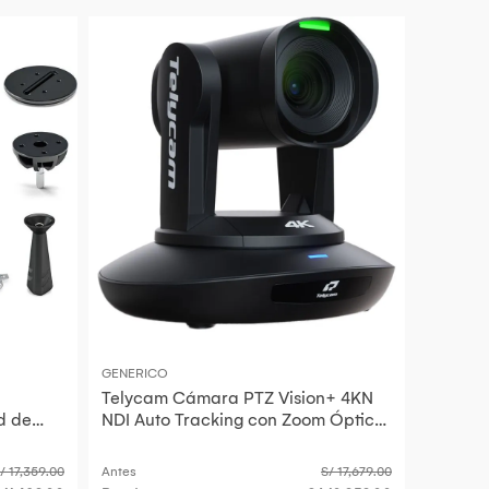
GENERICO
Telycam Cámara PTZ Vision+ 4KN
d de
NDI Auto Tracking con Zoom Óptico
20x
/ 17,359.00
Antes
S/ 17,679.00