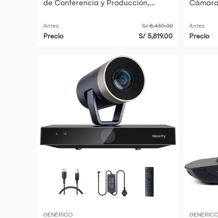
de Conferencia y Producción,
Cámara 
Sensor CMOS Sony 1/2.8" 8.29M
Pantalla
Antes
S/ 8,439.00
Antes
Precio
S/ 5,819.00
Precio
GENERICO
GENERIC