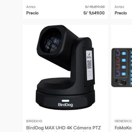
Antes
S/ 15,819.00
Antes
Precio
S/ 9,649.00
Precio
BIRDDOG
GENERIC
BirdDog MAX UHD 4K Cámara PTZ
FoMaKo