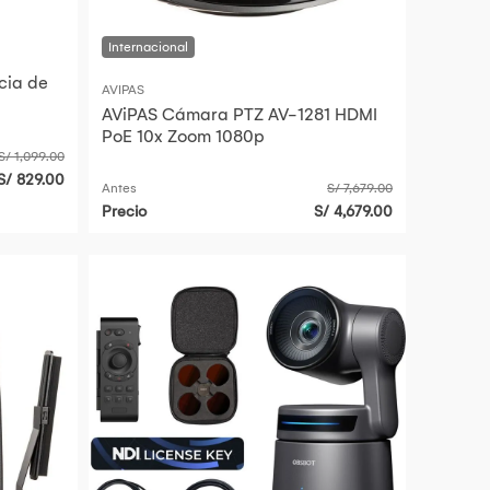
cia de
AVIPAS
AViPAS Cámara PTZ AV-1281 HDMI
PoE 10x Zoom 1080p
S/ 1,099.00
S/ 829.00
Antes
S/ 7,679.00
Precio
S/ 4,679.00