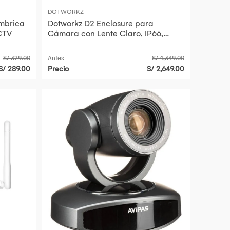
DOTWORKZ
mbrica
Dotworkz D2 Enclosure para
CTV
Cámara con Lente Claro, IP66,
Compatible con Cámaras PTZ Anal
S/ 329.00
Antes
S/ 4,349.00
S/ 289.00
Precio
S/ 2,649.00