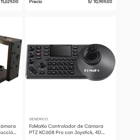
 11,629.00
Precio
S/ 10,959.00
GENERICO
 Cámara
FoMaKo Controlador de Cámara
rucción
PTZ KC608 Pro con Joystick, 4D
Joystick, Pantalla LCD de 3"