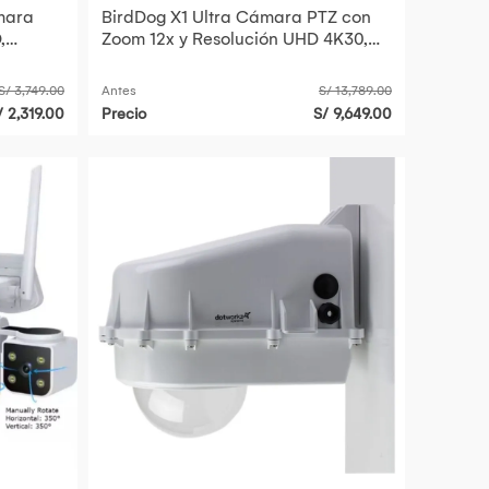
mara
BirdDog X1 Ultra Cámara PTZ con
,
Zoom 12x y Resolución UHD 4K30,
e par
Soporte Wi-Fi 5 y NDI|HX
S/ 3,749.00
Antes
S/ 13,789.00
/ 2,319.00
Precio
S/ 9,649.00