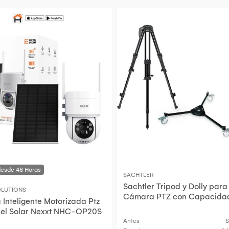
SACHTLER
Sachtler Tripod y Dolly para
LUTIONS
Cámara PTZ con Capacida
Inteligente Motorizada Ptz
Carga de 26.5 lb
el Solar Nexxt NHC-OP20S
Antes
S