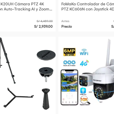
 K20UH Cámara PTZ 4K
FoMaKo Controlador de Cá
n Auto-Tracking AI y Zoom
PTZ KC606N con Joystick 4D
de 20x
Pantalla LCD de 3" y Soport
S/ 4,459.00
Antes
S/ 2,939.00
Precio
S