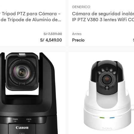
R
GENERICO
r Tripod PTZ para Cámara -
Cámara de seguridad inalá
 de Trípode de Aluminio de
IP PTZ V380 3 lentes WiFi C
pas, Capacida
S/ 7,339.00
Antes
S/ 4,549.00
Precio