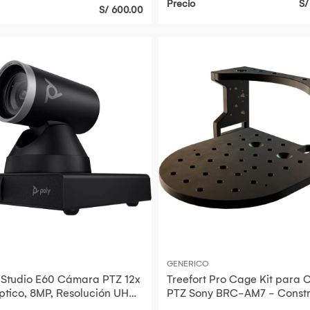
Precio
S/
S/ 600.00
GENERICO
 Studio E60 Cámara PTZ 12x
Treefort Pro Cage Kit para
tico, 8MP, Resolución UHD
PTZ Sony BRC-AM7 - Const
eguimiento de
de Aluminio 6061, Plac