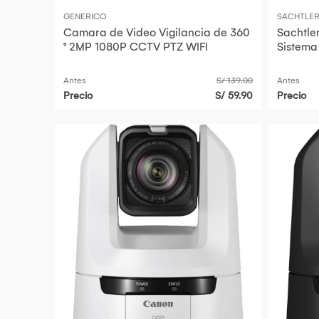
GENERICO
SACHTLE
Camara de Video Vigilancia de 360
Sachtle
° 2MP 1080P CCTV PTZ WIFI
Sistema
Dos Eta
Antes
S/ 139.00
Antes
Precio
S/ 59.90
Precio