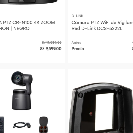
D-LINK
 PTZ CR-N100 4K ZOOM
Cámara PTZ WiFi de Vigilan
NON | NEGRO
Red D-Link DCS-5222L
S/ 11,039.00
Antes
S/ 9,599.00
Precio