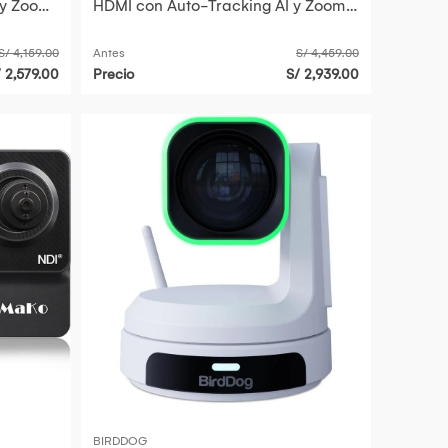
 y Zoom
HDMI con Auto-Tracking AI y Zoom
Óptico de 20x
S/ 4,159.00
Antes
S/ 4,459.00
/ 2,579.00
Precio
S/ 2,939.00
BIRDDOG