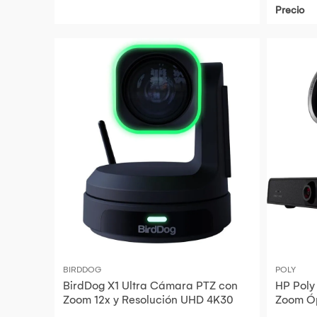
Precio
BIRDDOG
POLY
BirdDog X1 Ultra Cámara PTZ con
HP Poly
Zoom 12x y Resolución UHD 4K30
Zoom Óp
4K30, S