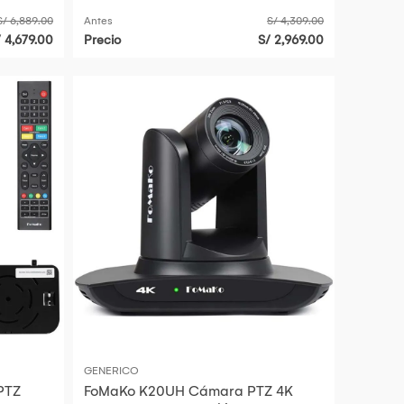
S/ 6,889.00
Antes
S/ 4,309.00
/ 4,679.00
Precio
S/ 2,969.00
GENERICO
PTZ
FoMaKo K20UH Cámara PTZ 4K