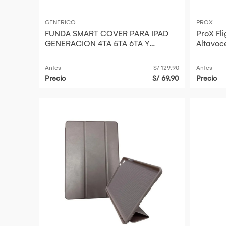
GENERICO
PROX
FUNDA SMART COVER PARA IPAD
ProX Fl
GENERACION 4TA 5TA 6TA Y
Altavoc
PRO2106 DE 9.7PULGADAS NEGRO
Turboso
Antes
S/ 129.90
Antes
Precio
S/ 69.90
Precio