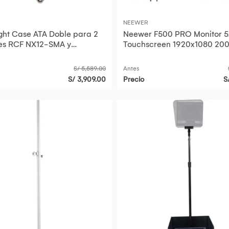
NEEWER
ight Case ATA Doble para 2
Neewer F500 PRO Monitor 5.
es RCF NX12-SMA y
Touchscreen 1920x1080 20
und TFM 122M con Acolcha
cd/m² Brillo 160° Ángulo de
S/ 5,589.00
Antes
S/ 3,909.00
Precio
S