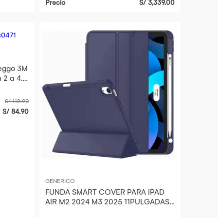
Precio
S/ 3,339.00
teggo 3M
 2 a 4.5
S/ 112.90
S/ 84.90
GENERICO
FUNDA SMART COVER PARA IPAD
AIR M2 2024 M3 2025 11PULGADAS
AZUL