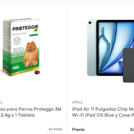
O
APPLE
gas para Perros Proteggo 3M
iPad Air 11 Pulgadas Chip M
.5 Kg x 1 Tableta
Wi-Fi iPad OS Blue y Case P
S/ 97.00
Precio
S