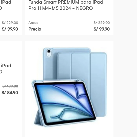
Funda Smart PREMIUM para iPad
O
Pro 11 M4-M5 2024 - NEGRO
S/ 229.00
Antes
S/ 229.00
S/ 99.90
Precio
S/ 99.90
 iPad
RO
S/ 199.00
S/ 84.90