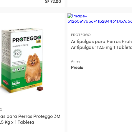
S/ 72.00
PROTEGGO
Antipulgas para Perros Pro
Antipulgas 112.5 mg 1 Tableta
Kg
Antes
Precio
O
gas para Perros Proteggo 3M
.5 Kg x 1 Tableta