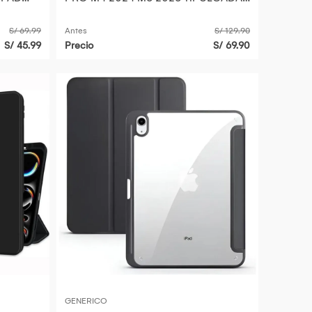
ROSA
S/ 69.99
Antes
S/ 129.90
S/ 45.99
Precio
S/ 69.90
GENERICO