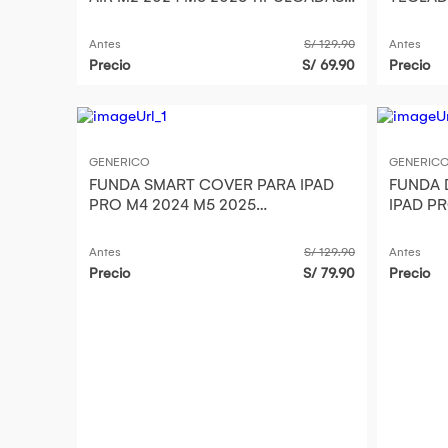
VERDE
M2 2024 M3 2025 11PULG
ROSA
Antes
S/ 129.90
Antes
Precio
S/ 69.90
Precio
GENERICO
GENERIC
FUNDA SMART COVER PARA IPAD
FUNDA 
PRO M4 2024 M5 2025
IPAD P
13PULGADAS NEGRO
13PULG
Antes
S/ 129.90
Antes
Precio
S/ 79.90
Precio