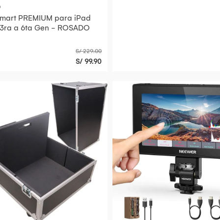
O
UM para iPad
 3ra a 6ta Gen - ROSADO
S/ 229.00
S/ 99.90