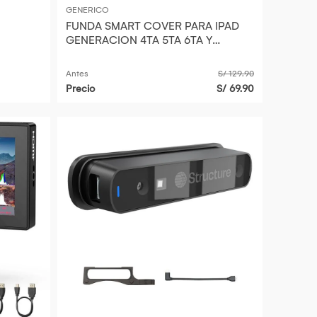
GENERICO
FUNDA SMART COVER PARA IPAD
GENERACION 4TA 5TA 6TA Y
PRO2106 DE 9.7PULGADAS CELESTE
Antes
S/ 129.90
Precio
S/ 69.90