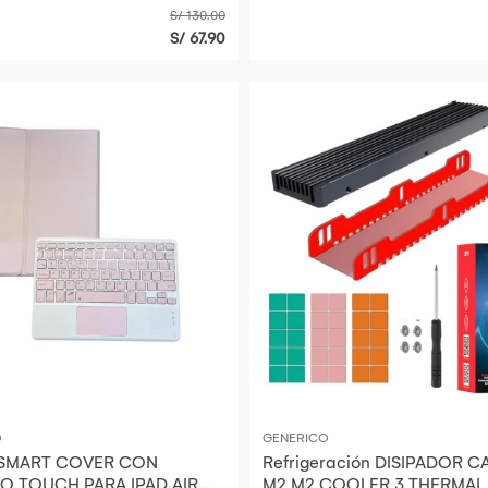
S/ 130.00
S/ 67.90
O
GENERICO
SMART COVER CON
Refrigeración DISIPADOR 
O TOUCH PARA IPAD AIR
M2 M2 COOLER 3 THERMAL