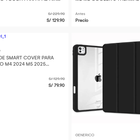
ADAS
BACK PLATE
S/ 229.90
Antes
S/ 129.90
Precio
O
DE SMART COVER PARA
RO M4 2024 M5 2025
ADAS ROSA
S/ 129.90
S/ 79.90
GENERICO