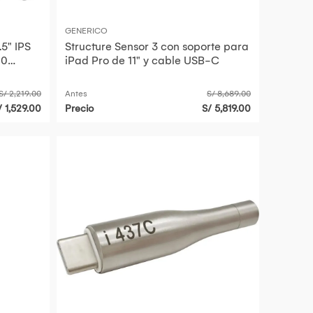
GENERICO
5" IPS
Structure Sensor 3 con soporte para
00
iPad Pro de 11" y cable USB-C
S/ 2,219.00
Antes
S/ 8,689.00
/ 1,529.00
Precio
S/ 5,819.00