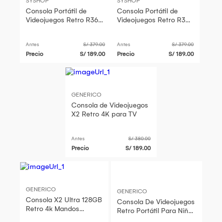
SYSHOP
SYSHOP
Consola Portátil de
Consola Portátil de
Videojuegos Retro R36S
Videojuegos Retro R36S
Negro
Violeta
Antes
S/ 379.00
Antes
S/ 379.00
Precio
S/ 189.00
Precio
S/ 189.00
GENERICO
Consola de Videojuegos
X2 Retro 4K para TV
Antes
S/ 380.00
Precio
S/ 189.00
GENERICO
GENERICO
Consola X2 Ultra 128GB
Consola De Videojuegos
Retro 4k Mandos
Retro Portátil Para Niños
Inalambricos
Estilo Kawaii Amarillo