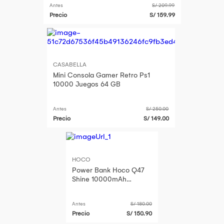
Antes
S/ 209.99
Precio
S/ 159.99
CASABELLA
Mini Consola Gamer Retro Ps1
10000 Juegos 64 GB
Antes
S/ 250.00
Precio
S/ 149.00
HOCO
Power Bank Hoco Q47
Shine 10000mAh
PD20W con Consola
Retro Integrada Metal
Antes
S/ 180.00
Gray
Precio
S/ 150.90