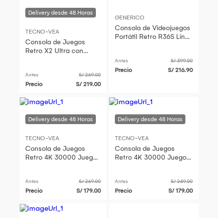
GENERICO
Consola de Videojuegos
TECNO-VEA
Portátil Retro R36S Linux
Consola de Juegos
IPS 3,5 pulgadas 128GB
Retro X2 Ultra con
35000 Juegos 2
Antes
S/ 399.00
Mandos Recargables
Precio
S/ 216.90
Antes
S/ 269.00
Precio
S/ 219.00
TECNO-VEA
TECNO-VEA
Consola de Juegos
Consola de Juegos
Retro 4K 30000 Juegos
Retro 4K 30000 Juegos
3D Game Stick 2
3D Game Stick 2
Mandos X2
Mandos X2
Antes
S/ 269.00
Antes
S/ 249.00
Precio
S/ 179.00
Precio
S/ 179.00