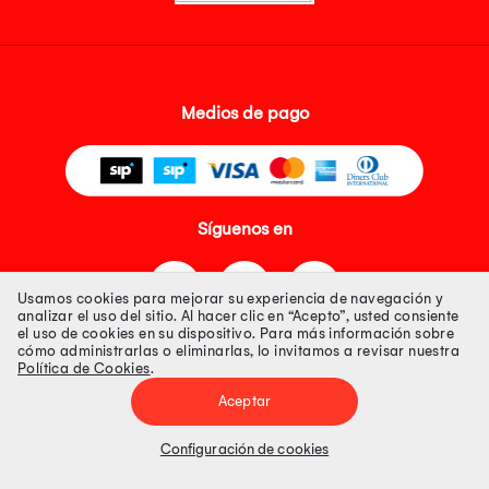
Medios de pago
Síguenos en
Usamos cookies para mejorar su experiencia de navegación y
analizar el uso del sitio. Al hacer clic en “Acepto”, usted consiente
el uso de cookies en su dispositivo. Para más información sobre
cómo administrarlas o eliminarlas, lo invitamos a revisar nuestra
Política de Cookies
.
Tienda 100% Segura
Aceptar
Tiendas Peruanas S.A. R.U.C. Nº 20493020618. Todos los derechos
reservados. Av. Aviación 2405 Piso 3, San Borja
Configuración de cookies
Precios disponibles solo en www.oechsle.pe. Precios online publicados
pueden incluir descuento adicional. Precios sujetos a variaciones sin
previo aviso. Productos sujetos a disponibilidad de stock