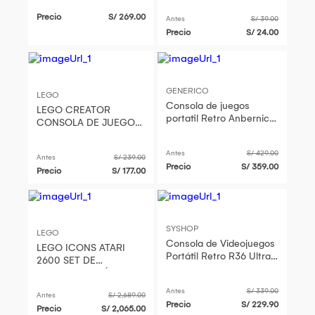
Precio
S/ 269.00
Antes
S/ 39.00
Precio
S/ 24.00
GENERICO
LEGO
Consola de juegos
LEGO CREATOR
portatil Retro Anbernic
CONSOLA DE JUEGOS
RG CubeXX Blanco
RETRO 3 EN 1 31380
Antes
S/ 429.00
Antes
S/ 239.00
Precio
S/ 359.00
Precio
S/ 177.00
SYSHOP
LEGO
Consola de Videojuegos
LEGO ICONS ATARI
Portátil Retro R36 Ultra
2600 SET DE
HD Morado Funda Gratis
CONSTRUCCIÓN
RETRO CONSOLA Y
Antes
S/ 339.00
Antes
S/ 2,689.00
CARTUCHOS
Precio
S/ 229.90
Precio
S/ 2,065.00