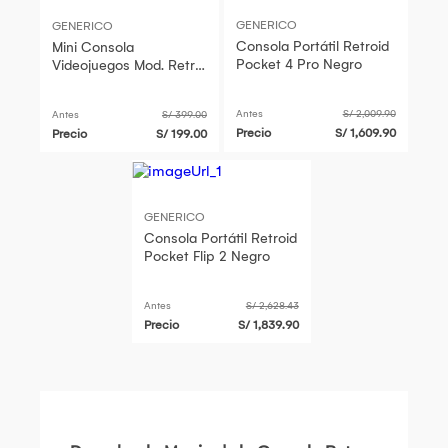
GENERICO
GENERICO
Consola Portátil Retroid
Mini Consola
Pocket 4 Pro Negro
Videojuegos Mod. Retro
400 Juegos Super
Mario Ninja Kong 8 bits
Antes
S/ 2,009.90
Antes
S/ 399.00
LCD Navidad Genieka
Precio
S/ 1,609.90
Precio
S/ 199.00
GENERICO
Consola Portátil Retroid
Pocket Flip 2 Negro
Antes
S/ 2,628.43
Precio
S/ 1,839.90