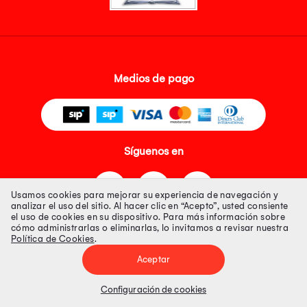
Medios de pago
Síguenos en
Usamos cookies para mejorar su experiencia de navegación y
analizar el uso del sitio. Al hacer clic en “Acepto”, usted consiente
el uso de cookies en su dispositivo. Para más información sobre
cómo administrarlas o eliminarlas, lo invitamos a revisar nuestra
Política de Cookies
.
Tienda 100% Segura
Aceptar
Tiendas Peruanas S.A. R.U.C. Nº 20493020618. Todos los derechos
reservados. Av. Aviación 2405 Piso 3, San Borja
Configuración de cookies
Precios disponibles solo en www.oechsle.pe. Precios online publicados
pueden incluir descuento adicional. Precios sujetos a variaciones sin