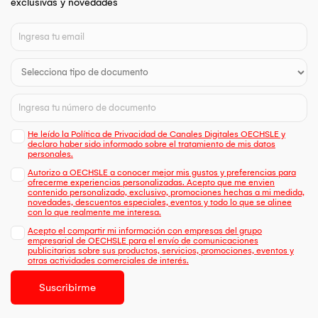
exclusivas y novedades
He leído la Política de Privacidad de Canales Digitales OECHSLE y
declaro haber sido informado sobre el tratamiento de mis datos
personales.
Autorizo a OECHSLE a conocer mejor mis gustos y preferencias para
ofrecerme experiencias personalizadas. Acepto que me envien
contenido personalizado, exclusivo, promociones hechas a mi medida,
novedades, descuentos especiales, eventos y todo lo que se alinee
con lo que realmente me interesa.
Acepto el compartir mi información con empresas del grupo
empresarial de OECHSLE para el envío de comunicaciones
publicitarias sobre sus productos, servicios, promociones, eventos y
otras actividades comerciales de interés.
Suscribirme