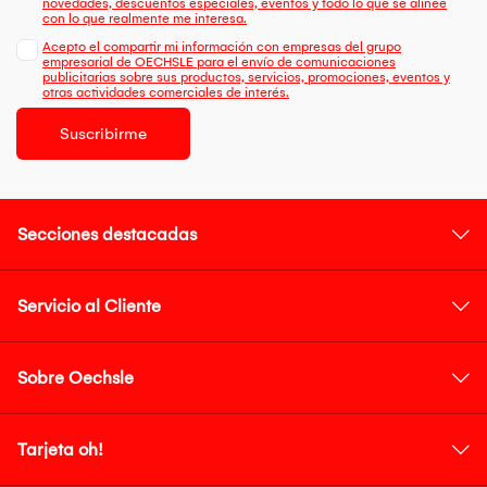
novedades, descuentos especiales, eventos y todo lo que se alinee
con lo que realmente me interesa.
Acepto el compartir mi información con empresas del grupo
empresarial de OECHSLE para el envío de comunicaciones
publicitarias sobre sus productos, servicios, promociones, eventos y
otras actividades comerciales de interés.
Suscribirme
Secciones destacadas
Servicio al Cliente
Sobre Oechsle
Tarjeta oh!