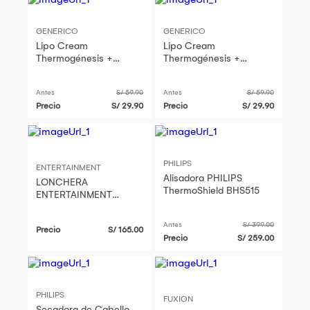
GENERICO
GENERICO
Lipo Cream
Lipo Cream
Thermogénesis +
Thermogénesis +
Masajeador anti celulitis
Masajeador anti celulitis
Antes
S/ 59.90
Antes
S/ 59.90
Precio
S/ 29.90
Precio
S/ 29.90
PHILIPS
ENTERTAINMENT
Alisadora PHILIPS
LONCHERA
ThermoShield BHS515
ENTERTAINMENT
METAL VERDEAGUA
GODZILLA MINUS ONE
Antes
S/ 399.00
Precio
S/ 165.00
LUNCH BOX Y
Precio
S/ 259.00
THERMOS PX
PREVIEWS EXCLUSIVE
PHILIPS
FUXION
Secadora de Cabello