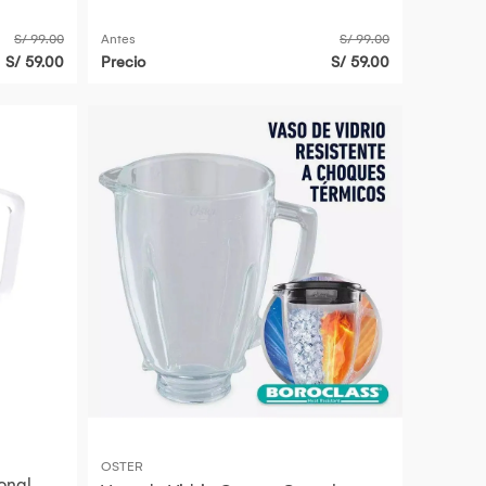
S/ 99.00
Antes
S/ 99.00
S/ 59.00
Precio
S/ 59.00
OSTER
onal