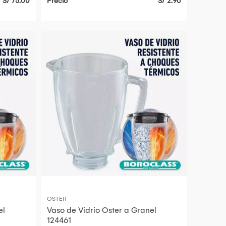
S/ 75.00
Precio
S/ 2.90
OSTER
el
Vaso de Vidrio Oster a Granel
124461