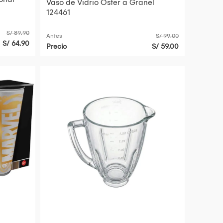
Vaso de Vidrio Oster a Granel
124461
S/ 89.90
Antes
S/ 99.00
S/ 64.90
Precio
S/ 59.00