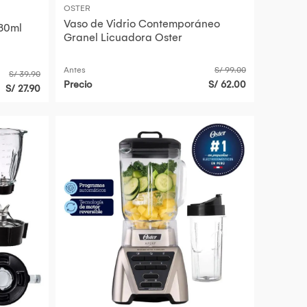
OSTER
Vaso de Vidrio Contemporáneo
480ml
Granel Licuadora Oster
Antes
S/ 99.00
S/ 39.90
Precio
S/ 62.00
S/ 27.90