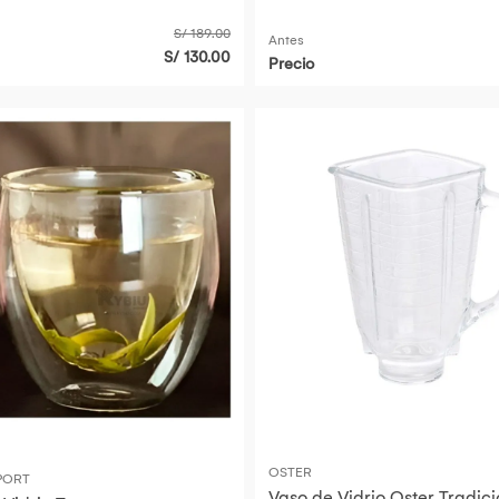
S/ 189.00
Antes
S/ 130.00
Precio
OSTER
PORT
Vaso de Vidrio Oster Tradici