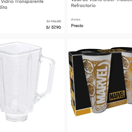
 Vidrio Transparente
Refractario
ita
Antes
S/ 116.00
Precio
S/ 57.90