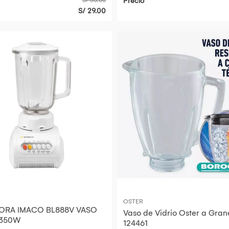
S/ 35.00
Precio
S/ 29.00
OSTER
ORA IMACO BL888V VASO
Vaso de Vidrio Oster a Gran
 350W
124461