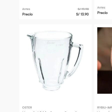
Antes
Antes
S/ 19.90
Precio
Precio
S/ 13.90
OSTER
RYBIU-IM