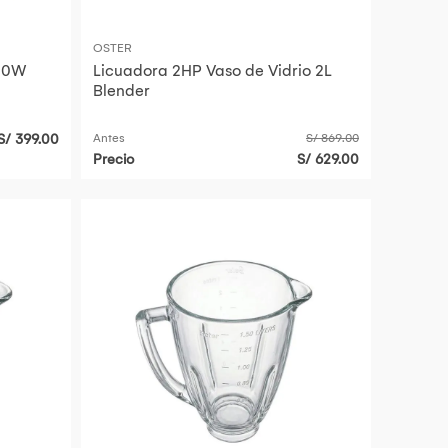
OSTER
500W
Licuadora 2HP Vaso de Vidrio 2L
Blender
S/ 399.00
Antes
S/ 869.00
Precio
S/ 629.00