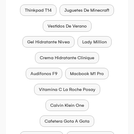
Thinkpad T14
Juguetes De Minecraft
Vestidos De Verano
Gel Hidratante Nivea
Lady Million
Crema Hidratante Clinique
Audifonos F9
Macbook M1 Pro
Vitamina C La Roche Posay
Calvin Klein One
Cafetera Gota A Gota