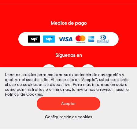
Medios de pago
Síguenos en
Usamos cookies para mejorar su experiencia de navegación y
analizar el uso del sitio. Al hacer clic en “Acepto”, usted consiente
el uso de cookies en su dispositivo. Para más información sobre
cómo administrarlas o eliminarlas, lo invitamos a revisar nuestra
Política de Cookies
.
Tienda 100% Segura
Aceptar
Tiendas Peruanas S.A. R.U.C. Nº 20493020618. Todos los derechos
reservados. Av. Aviación 2405 Piso 3, San Borja
Configuración de cookies
Precios disponibles solo en www.oechsle.pe. Precios online publicados
pueden incluir descuento adicional. Precios sujetos a variaciones sin
previo aviso. Productos sujetos a disponibilidad de stock
El Oficial de Protección de Datos Personales de Tiendas Peruanas S.A.
identificada con RUC No. 20493020618 es el señor Juan Diego Gavelan