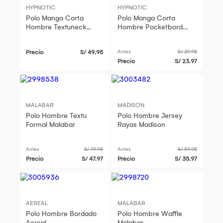
HYPNOTIC
HYPNOTIC
Polo Manga Corta
Polo Manga Corta
Hombre Textuneck
Hombre Pocketbord
Hypnotic
Hypnotic
Precio
S/ 49.95
Antes
S/ 39.95
Precio
S/ 23.97
MALABAR
MADISON
Polo Hombre Textu
Polo Hombre Jersey
Formal Malabar
Rayas Madison
Antes
S/ 79.95
Antes
S/ 59.95
Precio
S/ 47.97
Precio
S/ 35.97
AEREAL
MALABAR
Polo Hombre Bordado
Polo Hombre Waffle
Aereal
Malabar