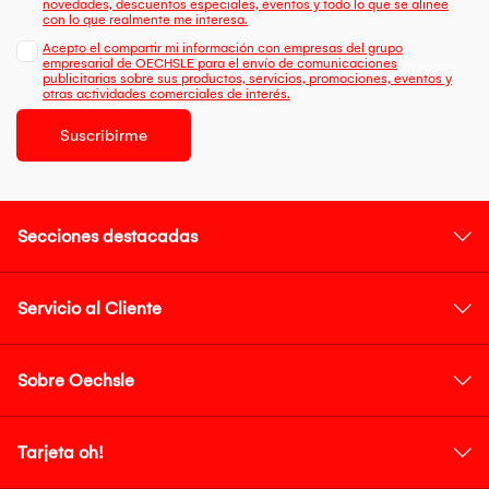
novedades, descuentos especiales, eventos y todo lo que se alinee
con lo que realmente me interesa.
Acepto el compartir mi información con empresas del grupo
empresarial de OECHSLE para el envío de comunicaciones
publicitarias sobre sus productos, servicios, promociones, eventos y
otras actividades comerciales de interés.
Suscribirme
Secciones destacadas
Servicio al Cliente
Sobre Oechsle
Tarjeta oh!