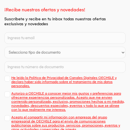
¡Recibe nuestras ofertas y novedades!
Suscríbete y recibe en tu inbox todas nuestras ofertas
exclusivas y novedades
He leído la Política de Privacidad de Canales Digitales OECHSLE y
declaro haber sido informado sobre el tratamiento de mis datos
personales.
Autorizo a OECHSLE a conocer mejor mis gustos y preferencias para
ofrecerme experiencias personalizadas. Acepto que me envien
contenido personalizado, exclusivo, promociones hechas a mi medida,
novedades, descuentos especiales, eventos y todo lo que se alinee
con lo que realmente me interesa.
Acepto el compartir mi información con empresas del grupo
empresarial de OECHSLE para el envío de comunicaciones
publicitarias sobre sus productos, servicios, promociones, eventos y
otras actividades comerciales de interés.