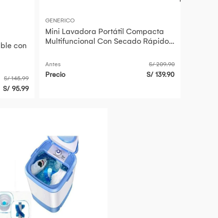
GENERICO
Mini Lavadora Portátil Compacta
Multifuncional Con Secado Rápido
able con
Panel Digital Potente Limpieza
Antes
S/ 209.90
Precio
S/ 139.90
S/ 145.99
S/ 95.99