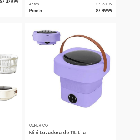
S/ 379.99
Antes
S/ 130.99
Precio
S/ 89.99
GENERICO
Mini Lavadora de 11L Lila