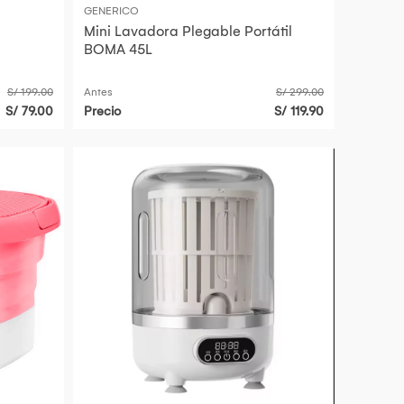
GENERICO
Mini Lavadora Plegable Portátil
BOMA 45L
S/ 199.00
Antes
S/ 299.00
S/ 79.00
Precio
S/ 119.90