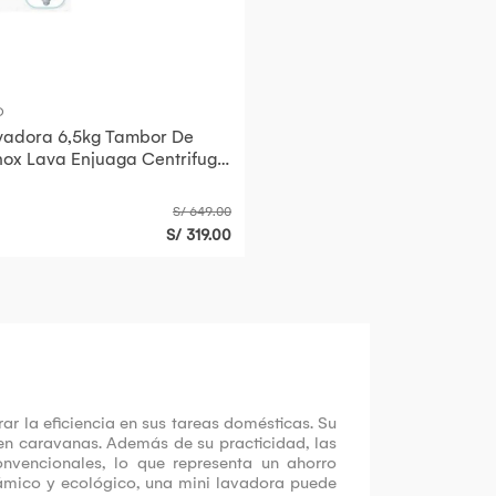
O
vadora 6,5kg Tambor De
nox Lava Enjuaga Centrifuga
ZAPATILLAS PRENDAS PEQUEÑAS
S/ 649.00
S/ 319.00
ar la eficiencia en sus tareas domésticas. Su
en caravanas. Además de su practicidad, las
nvencionales, lo que representa un ahorro
dinámico y ecológico, una mini lavadora puede