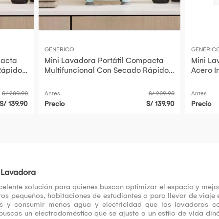
GENERICO
GENERIC
pacta
Mini Lavadora Portátil Compacta
Mini La
Rápido
Multifuncional Con Secado Rápido
Acero I
za
Panel Digital Potente Limpieza
S/ 209.90
Antes
S/ 209.90
Antes
S/ 139.90
Precio
S/ 139.90
Precio
i Lavadora
elente solución para quienes buscan optimizar el espacio y mejor
 pequeños, habitaciones de estudiantes o para llevar de viaje 
 y consumir menos agua y electricidad que las lavadoras co
Si buscas un electrodoméstico que se ajuste a un estilo de vida 