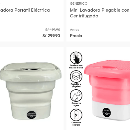
O
GENERICO
adora Portátil Eléctrica
Mini Lavadora Plegable con
Centrifugado
S/ 419.90
Antes
S/ 299.90
Precio