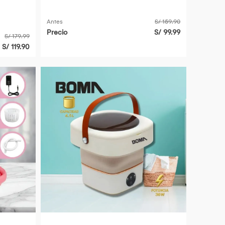
Antes
S/ 159.90
Precio
S/ 99.99
S/ 179.99
S/ 119.90