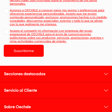
declaro haber sido informado sobre el tratamiento de mis datos
personales.
Autorizo a OECHSLE a conocer mejor mis gustos y preferencias para
ofrecerme experiencias personalizadas. Acepto que me envien
contenido personalizado, exclusivo, promociones hechas a mi medida,
novedades, descuentos especiales, eventos y todo lo que se alinee
con lo que realmente me interesa.
Acepto el compartir mi información con empresas del grupo
empresarial de OECHSLE para el envío de comunicaciones
publicitarias sobre sus productos, servicios, promociones, eventos y
otras actividades comerciales de interés.
Suscribirme
Secciones destacadas
Servicio al Cliente
Sobre Oechsle