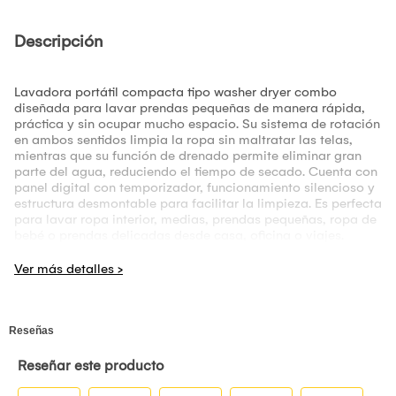
Descripción
Lavadora portátil compacta tipo washer dryer combo
diseñada para lavar prendas pequeñas de manera rápida,
práctica y sin ocupar mucho espacio. Su sistema de rotación
en ambos sentidos limpia la ropa sin maltratar las telas,
mientras que su función de drenado permite eliminar gran
parte del agua, reduciendo el tiempo de secado. Cuenta con
panel digital con temporizador, funcionamiento silencioso y
estructura desmontable para facilitar la limpieza. Es perfecta
para lavar ropa interior, medias, prendas pequeñas, ropa de
bebé o prendas delicadas desde casa, oficina o viajes.
Beneficios * Permite lavar prendas pequeñas sin usar una
lavadora grande * Ahorra agua y electricidad * No maltrata
la ropa gracias a su rotación suave * Función de drenado
que elimina gran parte del agua * Tamaño compacto que no
ocupa mucho espacio * Fácil de transportar y guardar *
Funcionamiento silencioso * Fácil de limpiar * Permite lavar
prendas delicadas por separado * Reduce el tiempo de
secado de la ropa Características * Lavadora portátil
compacta * Sistema de lavado con rotación en ambos
sentidos * Función de drenado de agua * Panel digital con