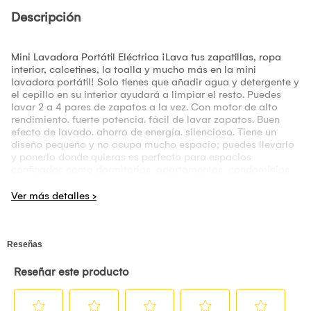
Descripción
Mini Lavadora Portátil Eléctrica ¡Lava tus zapatillas, ropa
interior, calcetines, la toalla y mucho más en la mini
lavadora portátil! Solo tienes que añadir agua y detergente y
el cepillo en su interior ayudará a limpiar el resto. Puedes
lavar 2 a 4 pares de zapatos a la vez. Con motor de alto
rendimiento. fuerte potencia. fácil de lavar zapatos. Buen
efecto de lavado. ahorro de energía. silencioso. Tiene un
diseño pequeño y no ocupa mucho espacio; puedes llevarlo
y ponerlo donde quieras es perfecto para espacios
confinados como dormitorios, apartamentos, condominios,
etc. Recomendaciones: *Usar sólo con voltaje 220/50 Hz.
*No exceder la capacidad máxima admitida. *No colocar
objetos de madera o metal dentro. Información Adicional:
*Las imágenes son referenciales.