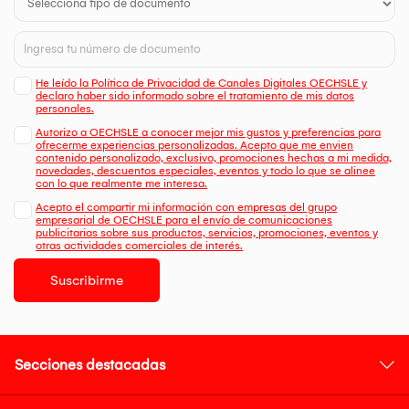
He leído la Política de Privacidad de Canales Digitales OECHSLE y
declaro haber sido informado sobre el tratamiento de mis datos
personales.
Autorizo a OECHSLE a conocer mejor mis gustos y preferencias para
ofrecerme experiencias personalizadas. Acepto que me envien
contenido personalizado, exclusivo, promociones hechas a mi medida,
novedades, descuentos especiales, eventos y todo lo que se alinee
con lo que realmente me interesa.
Acepto el compartir mi información con empresas del grupo
empresarial de OECHSLE para el envío de comunicaciones
publicitarias sobre sus productos, servicios, promociones, eventos y
otras actividades comerciales de interés.
Suscribirme
Secciones destacadas