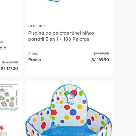
GENERICO
Piscina de pelotas túnel niños
portátil 3 en 1 + 100 Pelotas
os
ojo
Antes
S/ 199.90
Precio
S/ 169.90
S/ 299.00
S/ 177.00