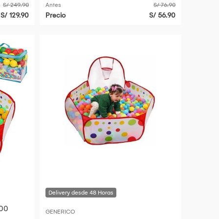
S/ 249.90
Antes
S/ 76.90
S/ 129.90
Precio
S/ 56.90
100
GENERICO