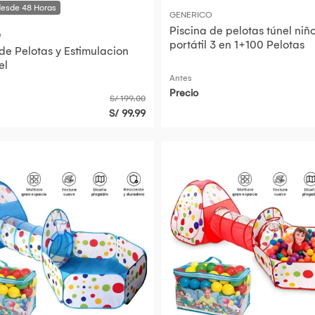
GENERICO
Piscina de pelotas túnel niñ
O
portátil 3 en 1+100 Pelotas
de Pelotas y Estimulacion
el
Antes
Precio
S/ 199.00
S/ 99.99