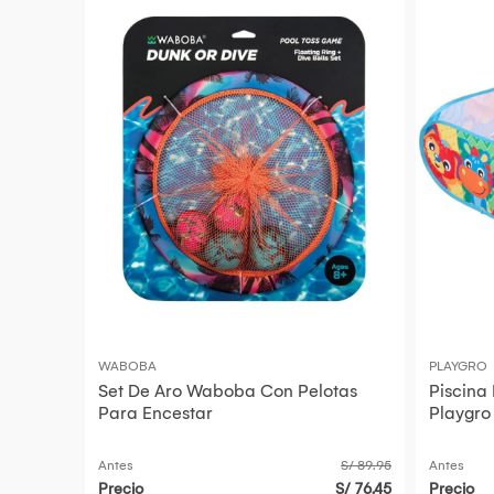
WABOBA
PLAYGRO
Set De Aro Waboba Con Pelotas
Piscina
Para Encestar
Playgro
Antes
S/ 89.95
Antes
Precio
S/ 76.45
Precio