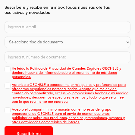
Suscríbete y recibe en tu inbox todas nuestras ofertas
exclusivas y novedades
He leído la Política de Privacidad de Canales Digitales OECHSLE y
declaro haber sido informado sobre el tratamiento de mis datos
personales.
Autorizo a OECHSLE a conocer mejor mis gustos y preferencias para
ofrecerme experiencias personalizadas. Acepto que me envien
contenido personalizado, exclusivo, promociones hechas a mi medida,
novedades, descuentos especiales, eventos y todo lo que se alinee
con lo que realmente me interesa.
Acepto el compartir mi información con empresas del grupo
empresarial de OECHSLE para el envío de comunicaciones
publicitarias sobre sus productos, servicios, promociones, eventos y
otras actividades comerciales de interés.
Suscribirme