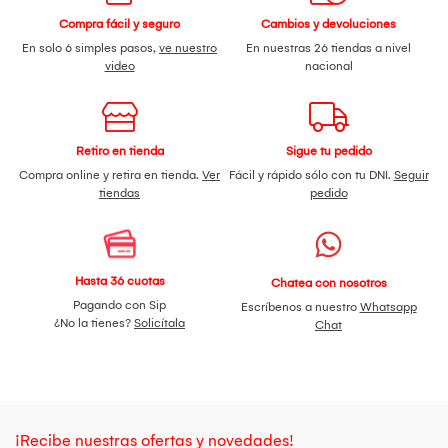
Compra fácil y seguro
Cambios y devoluciones
En solo 6 simples pasos,
ve nuestro
En nuestras 26 tiendas a nivel
video
nacional
Retiro en tienda
Sigue tu pedido
Compra online y retira en tienda.
Ver
Fácil y rápido sólo con tu DNI.
Seguir
tiendas
pedido
Hasta 36 cuotas
Chatea con nosotros
Pagando con Sip
Escríbenos a nuestro
Whatsapp
¿No la tienes?
Solicítala
Chat
¡Recibe nuestras ofertas y novedades!