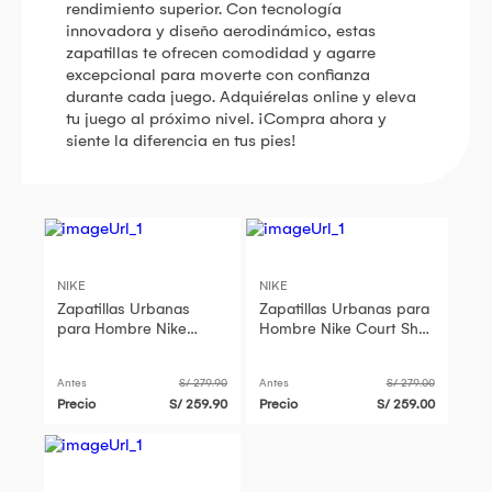
rendimiento superior. Con tecnología
innovadora y diseño aerodinámico, estas
zapatillas te ofrecen comodidad y agarre
excepcional para moverte con confianza
durante cada juego. Adquiérelas online y eleva
tu juego al próximo nivel. ¡Compra ahora y
siente la diferencia en tus pies!
NIKE
NIKE
Zapatillas Urbanas
Zapatillas Urbanas para
para Hombre Nike
Hombre Nike Court Shot
Court Shot FQ8146-001
FQ8146-107
Antes
S/ 279.90
Antes
S/ 279.00
Precio
S/ 259.90
Precio
S/ 259.00