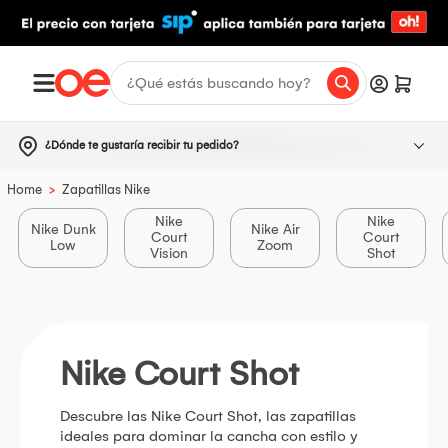
¿Dónde te gustaría recibir tu pedido?
>
Home
Zapatillas Nike
Nike
Nike
Nike Dunk
Nike Air
Court
Court
Low
Zoom
Vision
Shot
Nike Court Shot
Descubre las Nike Court Shot, las zapatillas
ideales para dominar la cancha con estilo y