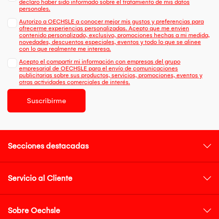
declaro haber sido informado sobre el tratamiento de mis datos
personales.
Autorizo a OECHSLE a conocer mejor mis gustos y preferencias para
ofrecerme experiencias personalizadas. Acepto que me envien
contenido personalizado, exclusivo, promociones hechas a mi medida,
novedades, descuentos especiales, eventos y todo lo que se alinee
con lo que realmente me interesa.
Acepto el compartir mi información con empresas del grupo
empresarial de OECHSLE para el envío de comunicaciones
publicitarias sobre sus productos, servicios, promociones, eventos y
otras actividades comerciales de interés.
Suscribirme
Secciones destacadas
Servicio al Cliente
Sobre Oechsle