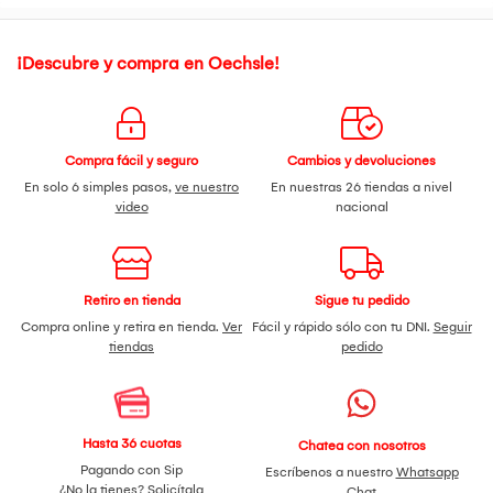
¡Descubre y compra en Oechsle!
Compra fácil y seguro
Cambios y devoluciones
En solo 6 simples pasos,
ve nuestro
En nuestras 26 tiendas a nivel
video
nacional
Retiro en tienda
Sigue tu pedido
Compra online y retira en tienda.
Ver
Fácil y rápido sólo con tu DNI.
Seguir
tiendas
pedido
Hasta 36 cuotas
Chatea con nosotros
Pagando con Sip
Escríbenos a nuestro
Whatsapp
¿No la tienes?
Solicítala
Chat