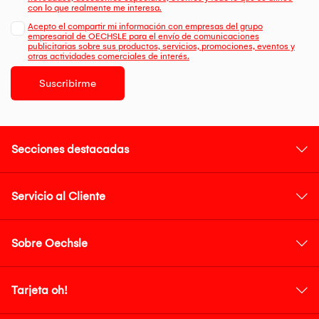
con lo que realmente me interesa.
Acepto el compartir mi información con empresas del grupo
empresarial de OECHSLE para el envío de comunicaciones
publicitarias sobre sus productos, servicios, promociones, eventos y
otras actividades comerciales de interés.
Suscribirme
Secciones destacadas
Servicio al Cliente
Sobre Oechsle
Tarjeta oh!