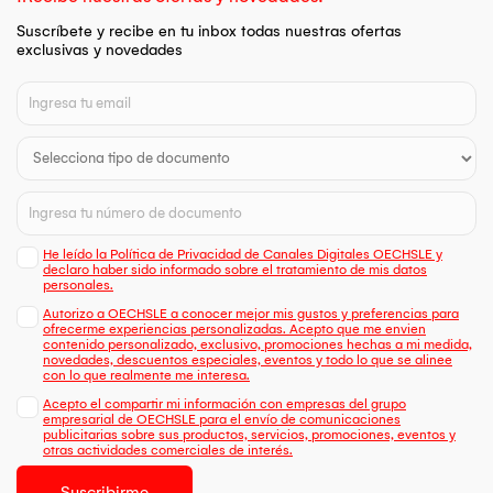
Suscríbete y recibe en tu inbox todas nuestras ofertas
exclusivas y novedades
He leído la Política de Privacidad de Canales Digitales OECHSLE y
declaro haber sido informado sobre el tratamiento de mis datos
personales.
Autorizo a OECHSLE a conocer mejor mis gustos y preferencias para
ofrecerme experiencias personalizadas. Acepto que me envien
contenido personalizado, exclusivo, promociones hechas a mi medida,
novedades, descuentos especiales, eventos y todo lo que se alinee
con lo que realmente me interesa.
Acepto el compartir mi información con empresas del grupo
empresarial de OECHSLE para el envío de comunicaciones
publicitarias sobre sus productos, servicios, promociones, eventos y
otras actividades comerciales de interés.
Suscribirme