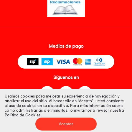
Medios de pago
Síguenos en
Usamos cookies para mejorar su experiencia de navegación y
analizar el uso del sitio. Al hacer clic en “Acepto”, usted consiente
el uso de cookies en su dispositivo. Para más información sobre
cómo administrarlas o eliminarlas, lo invitamos a revisar nuestra
Política de Cookies
.
Tienda 100% Segura
Aceptar
Tiendas Peruanas S.A. R.U.C. Nº 20493020618. Todos los derechos