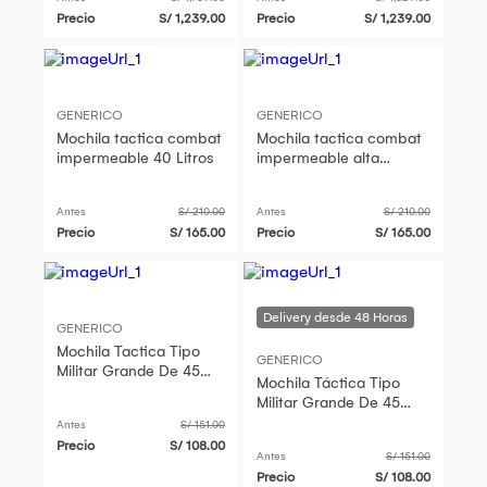
Sistema de Suspensión
Sistema de Suspens
Precio
S/ 1,239.00
Precio
S/ 1,239.00
GENERICO
GENERICO
Mochila tactica combat
Mochila tactica combat
impermeable 40 Litros
impermeable alta
calidad para laptop
Antes
S/ 210.00
Antes
S/ 210.00
Precio
S/ 165.00
Precio
S/ 165.00
GENERICO
Mochila Tactica Tipo
GENERICO
Militar Grande De 45
Mochila Táctica Tipo
Litros Camping 6
Militar Grande De 45
Compartimientos
Litros Camping M1 verde
Antes
S/ 151.00
Precio
S/ 108.00
Antes
S/ 151.00
Precio
S/ 108.00