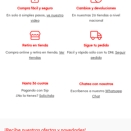
Compra fácil y seguro
Cambios y devoluciones
En solo 6 simples pasos,
ve nuestro
En nuestras 26 tiendas a nivel
video
nacional
Retiro en tienda
Sigue tu pedido
Compra online y retira en tienda.
Ver
Fácil y rápido sólo con tu DNI.
Seguir
tiendas
pedido
Hasta 36 cuotas
Chatea con nosotros
Pagando con Sip
Escríbenos a nuestro
Whatsapp
¿No la tienes?
Solicítala
Chat
¡Recibe nuestras ofertas y novedades!