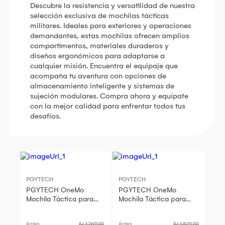
Descubre la resistencia y versatilidad de nuestra
selección exclusiva de mochilas tácticas
militares. Ideales para exteriores y operaciones
demandantes, estas mochilas ofrecen amplios
compartimentos, materiales duraderos y
diseños ergonómicos para adaptarse a
cualquier misión. Encuentra el equipaje que
acompaña tu aventura con opciones de
almacenamiento inteligente y sistemas de
sujeción modulares. Compra ahora y equípate
con la mejor calidad para enfrentar todos tus
desafíos.
PGYTECH
PGYTECH
PGYTECH OneMo
PGYTECH OneMo
Mochila Táctica para
Mochila Táctica para
Cámara/Dron 25L
Cámara/Dron 25L -
Coyote Brown -
Dark Night Camo,
Antes
S/ 1,769.00
Antes
S/ 1,829.00