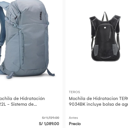
TEROS
ochila de Hidratación
Mochila de Hidratacion TE
 22L - Sistema de
9034BK incluye bolsa de ag
ción ReTrakt 2.5L, Color G
2L Poliester Negro
S/ 1,729.00
Antes
S/ 1,089.00
Precio