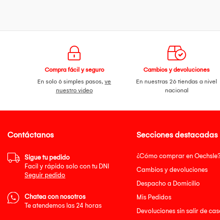
Compra fácil y seguro
Cambios y devoluciones
En solo 6 simples pasos,
ve
En nuestras 26 tiendas a nivel
nuestro video
nacional
Contáctanos
Secciones destacadas
¿Cómo comprar en Oechsle
Sigue tu pedido
Facil y rápido solo con tu DNI
Cambios y devoluciones
Seguir pedido
Despacho a Domicilio
Chatea con nosotros
Mis Pedidos
Te atendemos las 24 horas
Devoluciones sin salir de cas