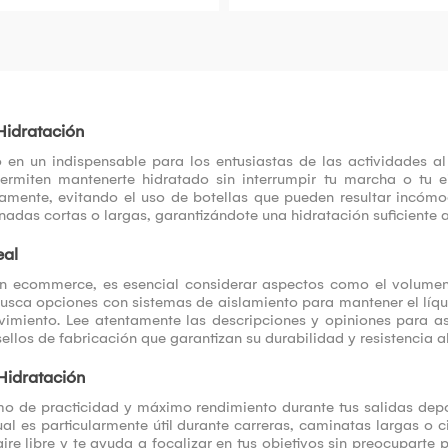
Hidratación
 en un indispensable para los entusiastas de las actividades al
miten mantenerte hidratado sin interrumpir tu marcha o tu ej
amente, evitando el uso de botellas que pueden resultar incóm
das cortas o largas, garantizándote una hidratación suficiente a 
eal
 un ecommerce, es esencial considerar aspectos como el volume
Busca opciones con sistemas de aislamiento para mantener el líqu
vimiento. Lee atentamente las descripciones y opiniones para 
sellos de fabricación que garantizan su durabilidad y resistencia al
Hidratación
mo de practicidad y máximo rendimiento durante tus salidas depor
ual es particularmente útil durante carreras, caminatas largas o
re libre y te ayuda a focalizar en tus objetivos sin preocuparte p