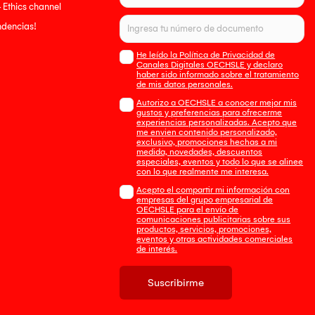
- Ethics channel
endencias!
He leído la Política de Privacidad de
Canales Digitales OECHSLE y declaro
haber sido informado sobre el tratamiento
de mis datos personales.
Autorizo a OECHSLE a conocer mejor mis
gustos y preferencias para ofrecerme
experiencias personalizadas. Acepto que
me envien contenido personalizado,
exclusivo, promociones hechas a mi
medida, novedades, descuentos
especiales, eventos y todo lo que se alinee
con lo que realmente me interesa.
Acepto el compartir mi información con
empresas del grupo empresarial de
OECHSLE para el envío de
comunicaciones publicitarias sobre sus
productos, servicios, promociones,
eventos y otras actividades comerciales
de interés.
Suscribirme