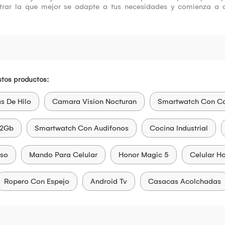
rar la que mejor se adapte a tus necesidades y comienza a di
tos productos:
 De Hilo
Camara Vision Nocturan
Smartwatch Con C
12Gb
Smartwatch Con Audifonos
Cocina Industrial
Oso
Mando Para Celular
Honor Magic 5
Celular H
Ropero Con Espejo
Android Tv
Casacas Acolchadas