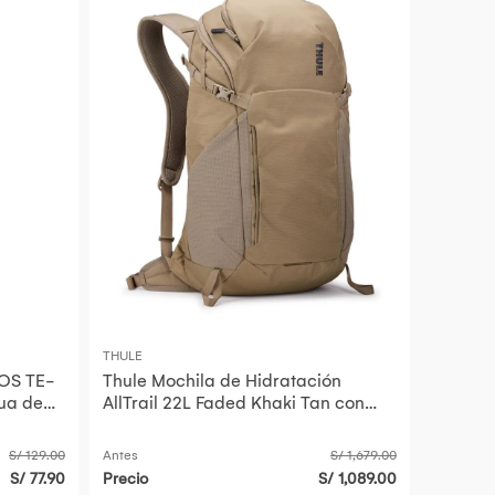
THULE
ROS TE-
Thule Mochila de Hidratación
ua de
AllTrail 22L Faded Khaki Tan con
Sistema ReTrakt de 2.5L
S/ 129.00
Antes
S/ 1,679.00
S/ 77.90
Precio
S/ 1,089.00