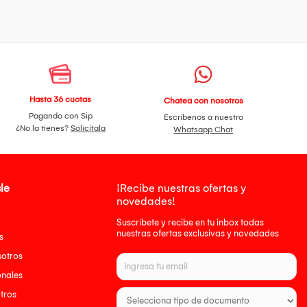
Hasta 36 cuotas
Chatea con nosotros
Pagando con Sip
Escríbenos a nuestro
¿No la tienes?
Solicítala
Whatsapp Chat
le
¡Recibe nuestras ofertas y
novedades!
Suscríbete y recibe en tu inbox todas
nuestras ofertas exclusivas y novedades
s
sotros
onales
tros