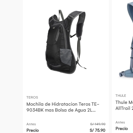
THULE
TEROS
Thule M
Mochila de Hidratacion Teros TE-
AllTrail
9034BK mas Bolsa de Agua 2L
Hidrata
Negra
Antes
Antes
S/ 149.90
Precio
Precio
S/ 75.90