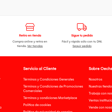
Retiro en tienda
Sigue tu pedido
Compra online y retira en
Fácil y rápido sólo con tu DNI.
tienda.
Ver tiendas
Seguir pedido
Servicio al Cliente
Sobre Oechs
?
Términos y Condiciones Generales
Nosotros
Términos y Condiciones de Promociones
Nuestras tienda
Comerciales
Trabaja con no
Términos y condiciones Marketplace
Ventas instituci
Política de cookies
a
Vende con noso
Política de privacidad de canales