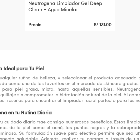
Neutrogena Limpiador Gel Deep
Clean + Agua Micelar
Precio
S/ 131.00
 Ideal para Tu Piel
ualquier rutina de belleza, y seleccionar el producto adecuado p
ado como uno de los favoritos en el mercado de skincare gracias 
s para piel grasa, mixta, hasta aquellas sensibles, Neutrogen
llaje sin comprometer la hidratación natural de la piel. Al comp
er reseñas para encontrar el limpiador facial perfecto para tus n
na en tu Rutina Diaria
tu cuidado diario trae consigo numerosos beneficios. Estos limpi
emas de la piel como el acné, los puntos negros y la sobrepro
uminosa. Su formulación suave pero efectiva permite que sea ut
aspecto saludable. Además, realizar tu compra a través de u