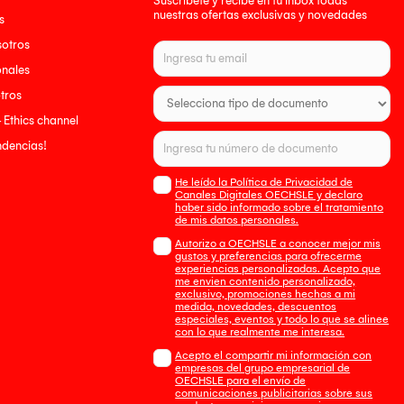
Suscríbete y recibe en tu inbox todas
nuestras ofertas exclusivas y novedades
s
sotros
onales
tros
- Ethics channel
endencias!
He leído la Política de Privacidad de
Canales Digitales OECHSLE y declaro
haber sido informado sobre el tratamiento
de mis datos personales.
Autorizo a OECHSLE a conocer mejor mis
gustos y preferencias para ofrecerme
experiencias personalizadas. Acepto que
me envien contenido personalizado,
exclusivo, promociones hechas a mi
medida, novedades, descuentos
especiales, eventos y todo lo que se alinee
con lo que realmente me interesa.
Acepto el compartir mi información con
empresas del grupo empresarial de
OECHSLE para el envío de
comunicaciones publicitarias sobre sus