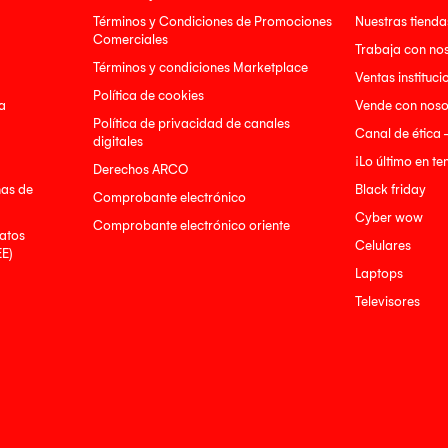
Términos y Condiciones de Promociones
Nuestras tienda
Comerciales
Trabaja con no
Términos y condiciones Marketplace
Ventas instituci
Política de cookies
a
Vende con noso
Política de privacidad de canales
Canal de ética 
digitales
¡Lo último en t
Derechos ARCO
nas de
Black friday
Comprobante electrónico
Cyber wow
Comprobante electrónico oriente
atos
Celulares
EE)
Laptops
Televisores